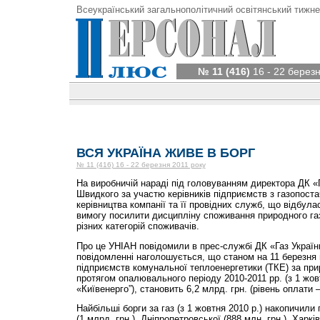
Всеукраїнський загальнополітичний освітянський тижне
№ 11 (416)
16 - 22 березн
ВСЯ УКРАЇНА ЖИВЕ В БОРГ
№ 11 (416) 16 - 22 березня 2011 року
На виробничій нараді під головуванням директора ДК «
Швидкого за участю керівників підприємств з газопостач
керівництва компанії та її провідних служб, що відбула
вимогу посилити дисципліну споживання природного газу
різних категорій споживачів.
Про це УНІАН повідомили в прес-службі ДК «Газ Україн
повідомленні наголошується, що станом на 11 березня ц
підприємств комунальної теплоенергетики (ТКЕ) за при
протягом опалювального періоду 2010-2011 рр. (з 1 жов
«Київенерго”), становить 6,2 млрд. грн. (рівень оплати
Найбільші борги за газ (з 1 жовтня 2010 р.) накопичил
(1 млрд. грн.), Дніпропетровської (888 млн. грн.), Харків