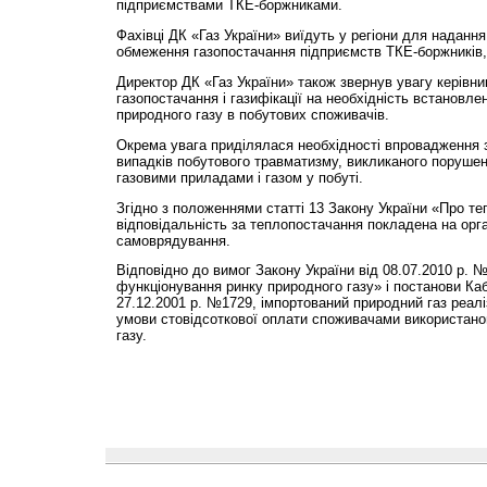
підприємствами ТКЕ-боржниками.
Фахівці ДК «Газ України» виїдуть у регіони для надання
обмеження газопостачання підприємств ТКЕ-боржників,
Директор ДК «Газ України» також звернув увагу керівни
газопостачання і газифікації на необхідність встановле
природного газу в побутових споживачів.
Окрема увага приділялася необхідності впровадження
випадків побутового травматизму, викликаного поруше
газовими приладами і газом у побуті.
Згідно з положеннями статті 13 Закону України «Про т
відповідальність за теплопостачання покладена на орг
самоврядування.
Відповідно до вимог Закону України від 08.07.2010 р. 
функціонування ринку природного газу» і постанови Кабі
27.12.2001 р. №1729, імпортований природний газ реалі
умови стовідсоткової оплати споживачами використано
газу.