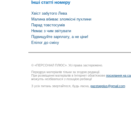
Інші статті номеру
Хвіст забутого Лева
Малина вбиває злоякісні пухлини
Парад товстосумів
Немає з чим звітувати
Підвищуйте зарплату, а не ціни!
Епілог до сміху
© «ПЕРСОНАЛ ПЛЮС». Усі права застережено.
Передрук матеріалів тільки за згодою редакції.
При розміщенні матеріалів в Інтернет обов’язкове
посилання на са
можуть незбігатися з позицією редакції
З усіх питань звертайтеся, будь ласка,
gazetapplus@gmail.com