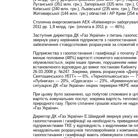
Луганської (351 млн. грн.), Запорізької (325 млн. грн.), 
Київської (240 млн. грн.), Львівської (235 млн. грн.), По
Житомирської (144 млн. грн.) областей і АР Крим (254 мл
Столична енергокомпанія АЕК «Київенерго» заборгувала
2011 рр. 1,8 млрд. грн. (оплата в 2011 р. — 46%).
Заступник директора ДК «Газ України» з питань газопо
звернув увагу керівників підприємств з газопостачання і
забезпечення стовідсоткових розрахунків за спожитий 
Підприємства з газопостачання і газифікації з початку 
менше половини (48%) вартості спожитого населенням 
обумовлюється, окрім інших причин, порушенням ними 
встановленого відповідно до вимог постанови Кабінету м
26.03.2008 р. №247. Зокрема, рівень розрахунків «Дніп
Святошинського УЕГГ» — 6%, «Тернопільміськгаз» — 
«Лубнигаз» — 20%, «Одесагаз» — 23%, «Кременчукгаз»
ситуацією ДК «Газ України» ініціює перевірки НКРЕ низ
При цьому було зазначено, що побутові споживачі в ц
вартість комунальних послуг, зокрема вартість теплової
природного газу. Проте сплачені грошові кошти не надх
«Газ України».
Директор ДК «Газ України» Е.Швидкий звернув увагу кер
газопостачання і газифікації на необхідність приведен
підприємствами ТКЕ у відповідність з виділеними їм пл
незадовільних розрахунків тепловиробників з компанією
газопостачання і газифікації мають обмежувати спожив