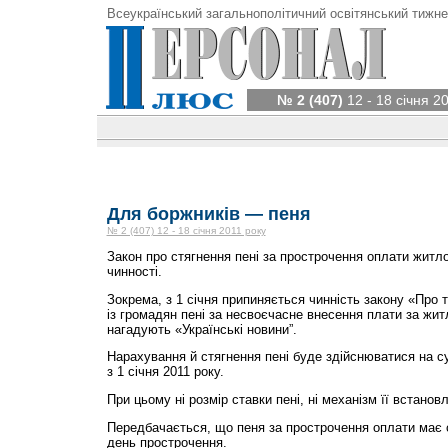
Всеукраїнський загальнополітичний освітянський тижне
№ 2 (407)
12 - 18 січня 2
Для боржників — пеня
№ 2 (407) 12 - 18 січня 2011 року
Закон про стягнення пені за прострочення оплати житл
чинності.
Зокрема, з 1 січня припиняється чинність закону «Про
із громадян пені за несвоєчасне внесення плати за жит
нагадують «Українські новини”.
Нарахування й стягнення пені буде здійснюватися на су
з 1 січня 2011 року.
При цьому ні розмір ставки пені, ні механізм її встанов
Передбачається, що пеня за прострочення оплати має 
день прострочення.