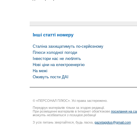
Інші статті номеру
Сталіна захищатимуть по-серйозному
Плюси холодної погоди
Інвестори нас не люблять
Нові ціни на електроенергію
На межі
Оживуть пости ДАІ
© «ПЕРСОНАЛ ПЛЮС». Усі права застережено.
Передрук матеріалів тільки за згодою редакції.
При розміщенні матеріалів в Інтернет обов’язкове
посилання на са
можуть незбігатися з позицією редакції
З усіх питань звертайтеся, будь ласка,
gazetapplus@gmail.com