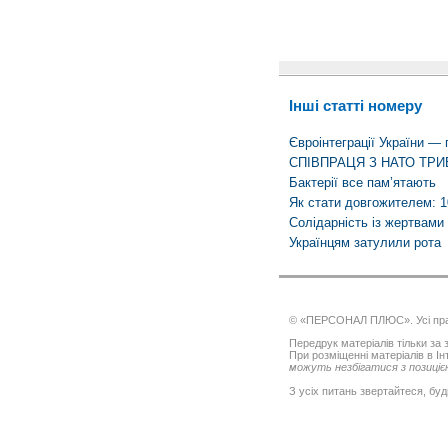
Інші статті номеру
Євроінтеграції України — 
СПІВПРАЦЯ З НАТО ТР
Бактерії все пам’ятають
Як стати довгожителем: 1
Солідарність із жертвами
Українцям затулили рота
© «ПЕРСОНАЛ ПЛЮС». Усі пра
Передрук матеріалів тільки за з
При розміщенні матеріалів в І
можуть незбігатися з позицією
З усіх питань звертайтеся, буд