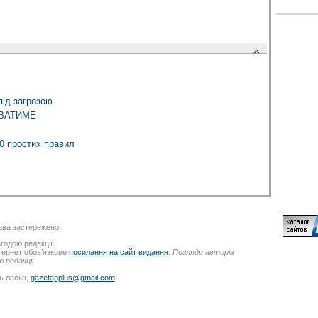
під загрозою
ИВАТИМЕ
0 простих правил
ва застережено.
годою редакції.
нтернет обов’язкове
посилання на сайт видання
.
Погляди авторів
 редакції
ь ласка,
gazetapplus@gmail.com