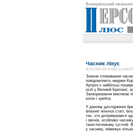
Всеукраїнський загальноп
Часник лікує
№ 52 (405) 29 грудня - 5 січня 2
Значне споживання часник
повідомляють медики Коро
Артроз є найбільш пошир
осіб у Великій Британії, 
Захворювання викликає бо
колін і хребта.
У даному дослідженні брит
близнят жіночої статі, бі
тих, хто дотримувався зд
і овочів, особливо часник
тазостегновому суглобі. 
у часнику, обмежує кільк