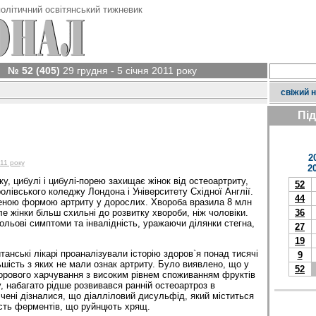
олітичний освітянський тижневик
№ 52 (405)
29 грудня - 5 січня 2011 року
свіжий 
Пі
2
011 року
2
у, цибулі і цибулі-порею захищає жінок від остеоартриту,
52
лівського коледжу Лондона і Університету Східної Англії.
44
еною формою артриту у дорослих. Хвороба вразила 8 млн
але жінки більш схильні до розвитку хвороби, ніж чоловіки.
36
льові симптоми та інвалідність, уражаючи ділянки стегна,
27
19
анські лікарі проаналізували історію здоров`я понад тисячі
9
льшість з яких не мали ознак артриту. Було виявлено, що у
52
орового харчування з високим рівнем споживанням фруктів
у, набагато рідше розвивався ранній остеоартроз в
Вчені дізналися, що діалліловий дисульфід, який міститься
ість ферментів, що руйнцють хрящ.