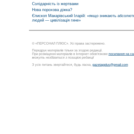
Солідарність із жертвами
Нова порохова діжка?
Єпископ Макарівський Іларій: «якщо зникають абсолютні
людей — цивілізація гине»
© «ПЕРСОНАЛ ПЛЮС». Усі права застережено.
Передрук матеріалів тільки за згодою редакції.
При розміщенні матеріалів в Інтернет обов’язкове
посилання на са
можуть незбігатися з позицією редакції
З усіх питань звертайтеся, будь ласка,
gazetapplus@gmail.com