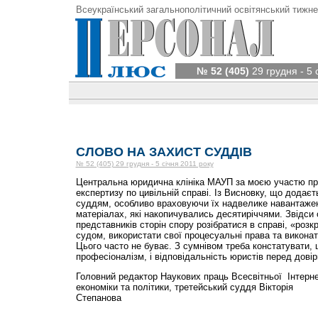
Всеукраїнський загальнополітичний освітянський тижне
№ 52 (405)
29 грудня - 5 
СЛОВО НА ЗАХИСТ СУДДІВ
№ 52 (405) 29 грудня - 5 січня 2011 року
Центральна юридична клініка МАУП за моєю участю пр
експертизу по цивільній справі. Із Висновку, що додаєт
суддям, особливо враховуючи їх надвелике навантажен
матеріалах, які накопичувались десятиріччями. Звідси 
представників сторін спору розібратися в справі, «роз
судом, використати свої процесуальні права та виконат
Цього часто не буває. З сумнівом треба констатувати,
професіоналізм, і відповідальність юристів перед дові
Головний редактор Наукових праць Всесвітньої Інтерне
економіки та політики, третейський суддя Вікторія
Степанова