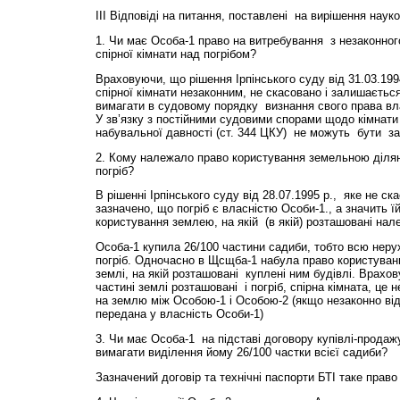
ІІІ Відповіді на питання, поставлені на вирішення наук
1. Чи має Особа-1 право на витребування з незаконног
спірної кімнати над погрібом?
Враховуючи, що рішення Ірпінського суду від 31.03.199
спірної кімнати незаконним, не скасовано і залишаєтьс
вимагати в судовому порядку визнання свого права вла
У зв’язку з постійними судовими спорами щодо кімнати 
набувальної давності (ст. 344 ЦКУ) не можуть бути за
2. Кому належало право користування земельною ділян
погріб?
В рішенні Ірпінського суду від 28.07.1995 р., яке не ск
зазначено, що погріб є власністю Особи-1., а значить 
користування землею, на якій (в якій) розташовані нале
Особа-1 купила 26/100 частини садиби, тобто всю нерух
погріб. Одночасно в Щсщба-1 набула право користування
землі, на якій розташовані куплені ним будівлі. Врахов
частині землі розташовані і погріб, спірна кімната, це
на землю між Особою-1 і Особою-2 (якщо незаконно ві
передана у власність Особи-1)
3. Чи має Особа-1 на підставі договору купівлі-продажу
вимагати виділення йому 26/100 частки всієї садиби?
Зазначений договір та технічні паспорти БТІ таке право