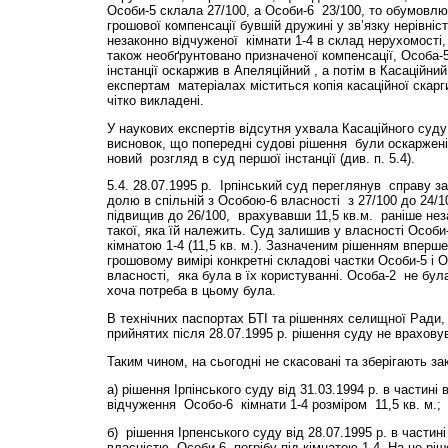
Особи-5 склала 27/100, а Особи-6 23/100, то обумовл
грошової компенсації бувшій дружині у зв’язку нерівні
незаконно відчуженої кімнати 1-4 в склад нерухомості,
також необґрунтовано призначеної компенсації, Особа-
інстанції оскаржив в Апеляційний , а потім в Касаційни
експертам матеріалах міститься копія касаційної скарги
чітко викладені.
У наукових експертів відсутня ухвала Касаційного суду
висновок, що попередні судові рішення були оскаржені
новий розгляд в суд першої інстанції (див. п. 5.4).
5.4. 28.07.1995 р. Ірпінський суд переглянув справу з
долю в спільній з Особою-6 власності з 27/100 до 24/
підвищив до 26/100, врахувавши 11,5 кв.м. раніше нез
такої, яка їй належить. Суд залишив у власності Особи-6
кімнатою 1-4 (11,5 кв. м.). Зазначеним рішенням вперше
грошовому вимірі конкретні складові частки Особи-5 і О
власності, яка була в їх користуванні. Особа-2 не бул
хоча потреба в цьому була.
В технічних паспортах БТІ та рішеннях селищної Ради,
прийнятих після 28.07.1995 р. рішення суду не врахов
Таким чином, на сьогодні не скасовані та зберігають за
а) рішення Ірпінського суду від 31.03.1994 р. в частині
відчуження Особо-6 кімнати 1-4 розміром 11,5 кв. м.;
б) рішення Ірпенського суду від 28.07.1995 р. в частин
власністю Особи-6 погрібу під кімнатою 1-4. На це ріш