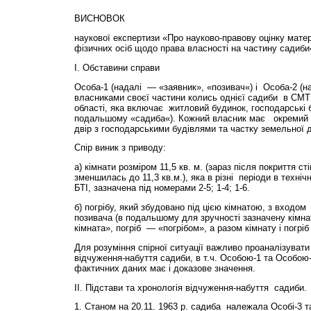
ВИСНОВОК
наукової експертизи «Про науково-правову оцінку матер
фізичних осіб щодо права власності на частину садиби
І. Обставини справи
Особа-1 (надалі — «заявник», «позивач«) і Особа-2 (на
власниками своєї частини колись однієї садиби в СМТ
області, яка включає житловий будинок, господарські б
подальшому «садиба«). Кожний власник має окремий вх
двір з господарськими будівлями та частку земельної д
Спір виник з приводу:
а) кімнати розміром 11,5 кв. м. (зараз після покриття ст
зменшилась до 11,3 кв.м.), яка в різні періоди в техні
БТІ, зазначена під номерами 2-5; 1-4; 1-6.
б) погрібу, який збудовано під цією кімнатою, з входом 
позивача (в подальшому для зручності зазначену кімна
кімната», погріб — «погрібом», а разом кімнату і погр
Для розуміння спірної ситуації важливо проаналізувати
відчуження-набуття садиби, в т.ч. Особою-1 та Особою
фактичних даних має і доказове значення.
ІІ. Підстави та хронологія відчуження-набуття садиби.
1. Станом на 20.11. 1963 р. садиба належала Особі-3 та