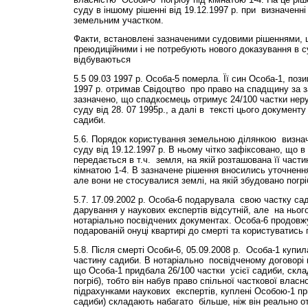
суду в іншому рішенні від 19.12.1997 р. при визначенн
земельним участком.
Факти, встановлені зазначеними судовими рішеннями, що
преюдиційними і не потребують нового доказування в с
відбуваються
5.5 09.03 1997 р. Особа-5 померла. Її син Особа-1, позив
1997 р. отримав Свідоцтво про право на спадщину за з
зазначено, що спадкоємець отримує 24/100 частки неру
суду від 28. 07 1995р., а далі в тексті цього документ
садиби.
5.6. Порядок користування земельною ділянкою визнач
суду від 19.12.1997 р. В ньому чітко зафіксовано, що 
передається в т.ч. земля, на якій розташована її частина
кімнатою 1-4. В зазначене рішення вносились уточнення 1
але вони не стосувалися землі, на якій збудовано погрі
5.7. 17.09.2002 р. Особа-6 подарувала свою частку сад
дарування у наукових експертів відсутній, але на ньог
нотаріально посвідчених документах. Особа-6 продовж
подарованій онуці квартирі до смерті та користуватись 
5.8. Після смерті Особи-6, 05.09.2008 р. Особа-1 купи
частину садиби. В нотаріально посвідченому договорі 
що Особа-1 придбала 26/100 частки усієї садиби, складов
погріб), тобто він набув право спільної часткової власн
підрахунками наукових експертів, куплені Особою-1 пр
садиби) складають набагато більше, ніж він реально от