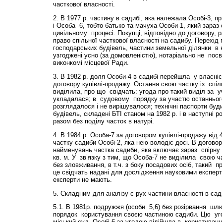
часткової власності.
2. В 1977 р. частину в садибі, яка належала Особі-3,
і Особа -6, тобто батько та мачуха Особи-1, який зара
цивільному процесі. Покупці, відповідно до договору, 
право спільної часткової власності на садибу. Перехід
господарських будівель, частини земельної ділянки в 
узгоджені усно (за домовленістю), нотаріально не посві
виконкомі місцевої Ради.
3. В 1982 р. доля Особи-4 в садибі перейшла у власніс
договору купівлі-продажу. Остання свою частку із спіл
виділила, про що свідчать: угода про такий виділ за 
укладалася; в судовому порядку за участю останньог
розглядалося і не вирішувалося; технічні паспорти буд
будівель, складені БТІ станом на 1982 р. і в наступні 
разом без поділу часток в натурі.
4. В 1984 р. Особа-7 за договором купівлі-продажу від 
частку садиби Особі-2, яка нею володіє досі. В догово
найменувань частка садиби, яка включає зараз спірну к
кв. м. У зв’язку з тим, що Особа-7 не виділила свою ч
без зловживання, в т.ч. з боку посадових осіб, такий п
це свідчать надані для дослідження науковими експерт
експерти не мають.
5. Складним для аналізу є рух частини власності в сади
5.1. В 1981р. подружжя (особи 5,6) без розірвання шл
порядок користування своєю частиною садиби. Цю уго
міський суд. Особі-6 за угодою відійшла в користуванн