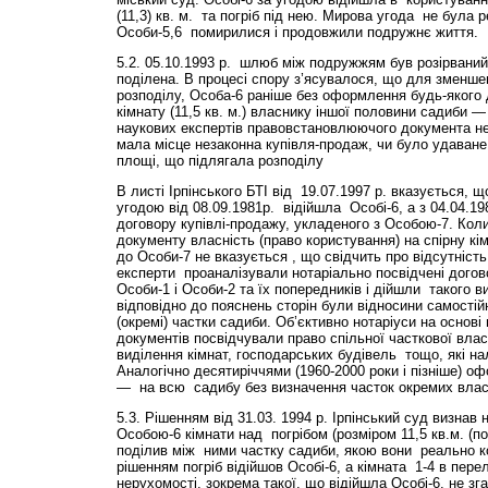
(11,3) кв. м. та погріб під нею. Мирова угода не була 
Особи-5,6 помирилися і продовжили подружнє життя.
5.2. 05.10.1993 р. шлюб між подружжям був розірваний
поділена. В процесі спору з’ясувалося, що для зменше
розподілу, Особа-6 раніше без оформлення будь-якого 
кімнату (11,5 кв. м.) власнику іншої половини садиби —
наукових експертів правовстановлюючого документа не
мала місце незаконна купівля-продаж, чи було удаван
площі, що підлягала розподілу
В листі Ірпінського БТІ від 19.07.1997 р. вказується, 
угодою від 08.09.1981р. відійшла Особі-6, а з 04.04.19
договору купівлі-продажу, укладеного з Особою-7. Коли 
документу власність (право користування) на спірну кі
до Особи-7 не вказується , що свідчить про відсутність
експерти проаналізували нотаріально посвідчені дого
Особи-1 і Особи-2 та їх попередників і дійшли такого в
відповідно до пояснень сторін були відносини самостій
(окремі) частки садиби. Об’єктивно нотаріуси на основ
документів посвідчували право спільної часткової влас
виділення кімнат, господарських будівель тощо, які н
Аналогічно десятиріччями (1960-2000 роки і пізніше) о
— на всю садибу без визначення часток окремих влас
5.3. Рішенням від 31.03. 1994 р. Ірпінський суд визнав
Особою-6 кімнати над погрібом (розміром 11,5 кв.м. (п
поділив між ними частку садиби, якою вони реально к
рішенням погріб відійшов Особі-6, а кімната 1-4 в перелі
нерухомості, зокрема такої, що відійшла Особі-6, не зг