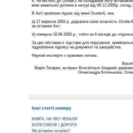
4. Чи містять дії Особи-2 по складанню Акту встановл
меж земельної ділянки в натурі від 08.12.2005р. склад
В Акті зроблено підпис від імені Особи-6, яка:
а) 17 вересня 2002 р. дарувала свою власність Особи-8
за останню Акт;
б) померла 18.06.2005 р., тобто за 6 місяців до «підпис
За цих обставин є підстави для порушення кримінальн
підроблення підпису на документі та шахрайства.
Наукові експерти з правових питань:
Васил
Марія Татарин, аспірант Всесвітньої Академії держави
Олександра Котенькова, Олек
Інші статті номеру
КНИГА, НА ЯКУ ЧЕКАЛИ
КОЛЕСНІКОВ І ДОРОГИ
Які вітаміни потрібні?