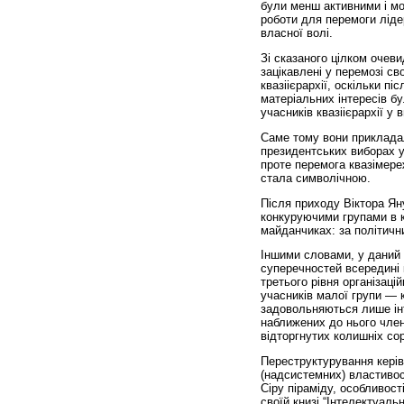
були менш активними і мо
роботи для перемоги ліде
власної волі.
Зі сказаного цілком очев
зацікавлені у перемозі св
квазіієрархії, оскільки п
матеріальних інтересів бу
учасників квазіієрархії у 
Саме тому вони прикладал
президентських виборах у
проте перемога квазімере
стала символічною.
Після приходу Віктора Ян
конкуруючими групами в к
майданчиках: за політични
Іншими словами, у даний 
суперечностей всередині к
третього рівня організаці
учасників малої групи — к
задовольняються лише інт
наближених до нього члені
відторгнутих колишніх сор
Переструктурування кері
(надсистемних) властивост
Сіру піраміду, особливості
своїй книзі “Інтелектуаль