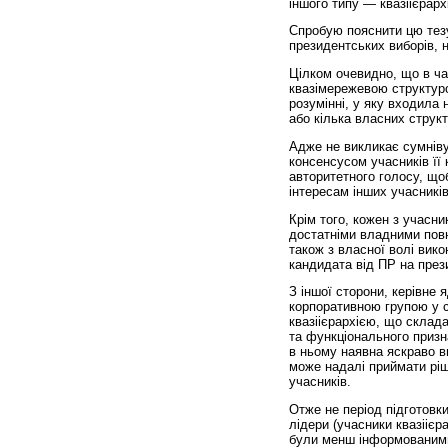
іншого типу — квазіієрарх
Спробую пояснити цю тезу
президентських виборів, 
Цілком очевидно, що в ча
квазімережевою структур
розумінні, у яку входила 
або кілька власних струк
Адже не викликає сумніву
консенсусом учасників її 
авторитетного голосу, що
інтересам інших учасників
Крім того, кожен з учасни
достатніми владними повн
також з власної волі вик
кандидата від ПР на през
З іншої сторони, керівне
корпоративною групою у с
квазіієрархією, що склада
та функціонального призн
в ньому наявна яскраво ви
може надалі приймати ріш
учасників.
Отже не період підготовки
лідери (учасники квазіієра
були менш інформованим