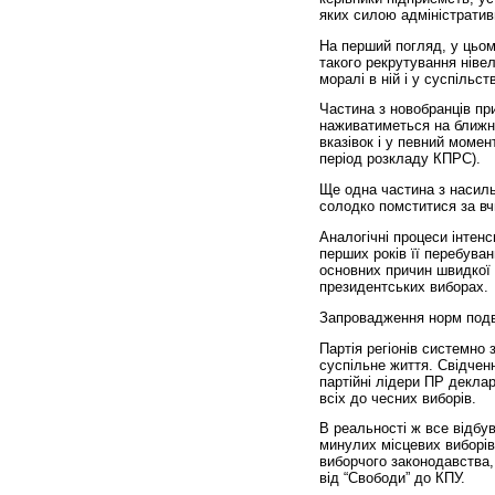
яких силою адміністратив
На перший погляд, у цьому
такого рекрутування ніве
моралі в ній і у суспільс
Частина з новобранців пр
наживатиметься на ближні
вказівок і у певний момент
період розкладу КПРС).
Ще одна частина з насиль
солодко помститися за вч
Аналогічні процеси інтен
перших років її перебуван
основних причин швидкої д
президентських виборах.
Запровадження норм подв
Партія регіонів системно 
суспільне життя. Свідченн
партійні лідери ПР декла
всіх до чесних виборів.
В реальності ж все відбу
минулих місцевих виборів
виборчого законодавства,
від “Свободи” до КПУ.