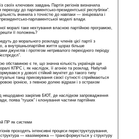
із своїх ключових завдань Партія регіонів визначила
 переходу до парламентсько-президентської республіки”.
ільність вчинила з точністю до навпаки — зініціювала і
президентсько-парламентської моделі влади.
ної моралі таке нехтування власною партійною програмою,
 решти її положень?
едуть до морального розкладу членів цієї партії з
, а внутрішньопартійне життя щораз більше
ами джунглів і протягом нетривалого перехідного періоду
бєспрєдєл”.
ою обставиною є те, що значна кількість українців ще
оралі КПРС і, як наслідок, її агонію та розклад. Набутий
рмувався у доволі стійкий імунітет до такого типу
итуальні танці приховування своєї сутності сприймаються
оровою іронією, з певною долею відрази і з острахом
ід нещодавно закріпив БЮТ, де наслідком запровадження
ади, поява “тушок” і клонування частини партійних
ей ПР як системи
егіонів проходять інтенсивні процеси переструктурування,
а структура — квазімережа — трансформується у структуру