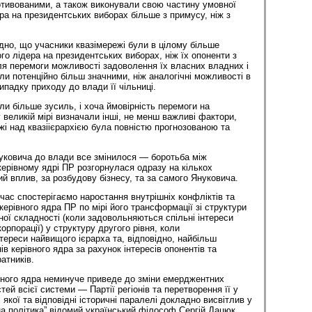
тивованими, а також виконували свою частину умовної
ра на президентських виборах більше з примусу, ніж з
идно, що учасники квазімережі були в цілому більше
ого лідера на президентських виборах, ніж їх опоненти з
ісля перемоги можливості задоволення їх власних владних і
ли потенційно більш значними, ніж аналогічні можливості в
випадку приходу до влади її чільниці.
и більше зусиль, і хоча ймовірність перемоги на
 великій мірі визначали інші, не менш важливі фактори,
жі над квазіієрархією була повністю прогнозованою та
уковича до влади все змінилося — боротьба між
ерівному ядрі ПР розгорнулася одразу на кількох
й вплив, за розбудову бізнесу, та за самого Януковича.
час спостерігаємо наростання внутрішніх конфліктів та
ерівного ядра ПР по мірі його трансформації зі структури
йної складності (коли задовольняються спільні інтереси
орпорації) у структуру другого рівня, коли
ереси найвищого ієрарха та, відповідно, найбільш
в керівного ядра за рахунок інтересів опонентів та
атників.
вного ядра неминуче приведе до зміни емерджентних
ей всієї системи — Партії регіонів та перетворення її у
 якої та відповідні історичні паралелі докладно висвітлив у
на політика” відомий український філософ Сергій Дацюк.