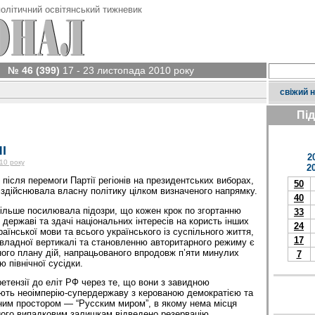
олітичний освітянський тижневик
№ 46 (399)
17 - 23 листопада 2010 року
свіжий 
Пі
І
2
10 року
2
після перемоги Партії регіонів на президентських виборах,
50
 здійснювала власну політику цілком визначеного напрямку.
40
 більше посилювала підозри, що кожен крок по згортанню
33
державі та здачі національних інтересів на користь інших
24
аїнської мови та всього українського із суспільного життя,
17
владної вертикалі та становленню авторитарного режиму є
ого плану дій, напрацьованого впродовж п’яти минулих
7
ю північної сусідки.
етензії до еліт РФ через те, що вони з завидною
ють неоімперію-супердержаву з керованою демократією та
ним простором — “Русским миром”, в якому нема місця
 його випадковим залишкам відведено резервацію