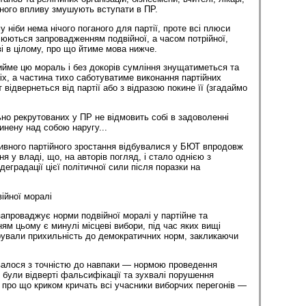
ного впливу змушують вступати в ПР.
 ніби нема нічого поганого для партії, проте всі плюси
люються запровадженням подвійної, а часом потрійної,
тві в цілому, про що йтиме мова нижче.
ийме цю мораль і без докорів сумління знущатиметься та
х, а частина тихо саботуватиме виконання партійних
 відвернеться від партії або з відразою покине її (згадаймо
но рекрутованих у ПР не відмовить собі в задоволенні
инену над собою наругу...
сивного партійного зростання відбувалися у БЮТ впродовж
ня у владі, що, на авторів погляд, і стало однією з
еградації цієї політичної сили після поразки на
ійної моралі
запроваджує норми подвійної моралі у партійне та
ям цьому є минулі місцеві вибори, під час яких вищі
рували прихильність до демократичних норм, закликаючи
валося з точністю до навпаки — нормою проведення
 були відверті фальсифікації та зухвалі порушення
 про що криком кричать всі учасники виборчих перегонів —