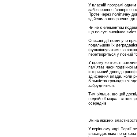
У власній програмі одним 
забезпечення “завершення
Проте через політичну доц
здійснила повернення до 
Чи не є елементом подвій
що по суті знецінює зміст
Описані дії неминуче прив
подальшою їх деградацією
функціонуватиме за закон
перетвориться у повний “
У цьому контексті важлив
пам’ятає часи подвійної м
історичний досвід трансфо
здійснення влади, коли р
більшістю громадян зі зд
забруднитися.
Тим більше, що цей досв
подвійної моралі стали зр
осередків.
Зміна якісних властивост
У керівному ядрі Партії р
внаслідок яких початков