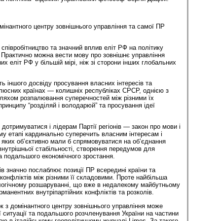
омінантного центру зовнішнього управління та самої ПР
співробітництво та значний вплив еліт РФ на політику
. Практично можна вести мову про зовнішнє управління
их еліт РФ у більшій мірі, ніж зі сторони інших глобальних
ь іншого досвіду просування власних інтересів та
люсних країнах — колишніх республіках СРСР, однією з
 шляхом розпалювання суперечностей між різними їх
принципу “розділяй і володарюй” та просування ідеї
я дотримуватися і лідерам Партії регіонів — закон про мови і
му етапі кардинально суперечить власним інтересам і
я яких об’єктивно мали б спрямовуватися на об’єднання
внутрішньої стабільності, створення передумов для
а подальшого економічного зростання.
ів значно послаблює позиції ПР всередині країни та
онфліктів між різними її складовими. Проте найбільша
логічному розшаруванні, що вже в недалекому майбутньому
манентних внутріпартійних конфліктів та розколів.
ок з домінантного центру зовнішнього управління може
ї ситуації та подальшого розчленування України на частини
 в італійському геополітичному журналі Limes. За такого