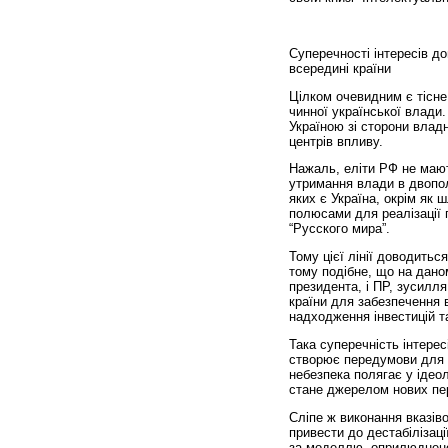
Суперечності інтересів д
всередині країни
Цілком очевидним є тісне 
чинної української влади
Україною зі сторони владн
центрів впливу.
Нажаль, еліти РФ не мают
утримання влади в двопо
яких є Україна, окрім як
полюсами для реалізації 
“Русского мира”.
Тому цієї лінії доводитьс
тому подібне, що на дано
президента, і ПР, зусилл
країни для забезпечення 
надходження інвестицій т
Така суперечність інтерес
створює передумови для к
небезпека полягає у ідео
стане джерелом нових пер
Сліпе ж виконання вказів
привести до дестабілізаці
за моделлю, оприлюдненою