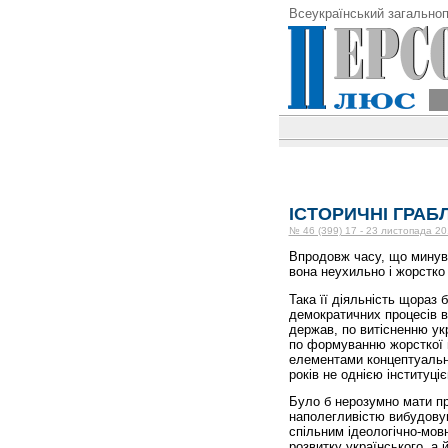
Всеукраїнський загальноп
ІСТОРИЧНІ ГРАБЛ
№ 46 (399) 17 - 23 листопада 20
Впродовж часу, що минув 
вона неухильно і жорстко
Така її діяльність щораз
демократичних процесів в 
держав, по витісненню укр
по формуванню жорсткої 
елементами концептуальн
років не однією інституціє
Було б нерозумно мати пр
наполегливістю вибудову
спільним ідеологічно-мов
розвитку українського, а