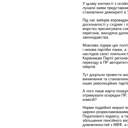
У цьому контексті з особ
лунали заяви представник
становленні демократії в У
Під час виборів впровадж
досконалості у східних і 
жорстко пресингувала сою
перегонів, виходячи дале
законодавства.
Можливо лідери цих політи
і низова партійні ланки, 
наслідків своєї лояльност
Керівникам Партії регіон
переходу в ПР авторитетн
обертів.
Тут доцільно провести ан
виникнення та становленн
інших революційних парті
А чого лише варта позиці
отримували осередки ПР,
комісій?
Норми подвійної моралі я
широко розрекламованими 
Податкового кодексу, а т
збільшення пенсійного вік
домовленостей з МВФ, а п