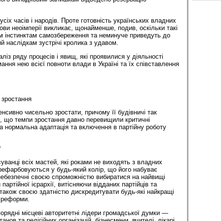
усіх часів і народів. Проте готовність українських владних
ови неоімперії викликає, щонайменше, подив, оскільки такі
сім інстинктам самозбереження та неминуче приведуть до
й наслідкам зустрічі кролика з удавом.
аліз ряду процесів і явищ, які проявилися у діяльності
имання нею всієї повноти влади в Україні та їх співставлення
 зростання
тенсивно чисельно зростати, причому її будівничі так
, що темпи зростання давно перевищили критичні
а нормальна адаптація та включення в партійну роботу
?
уванці всіх мастей, які роками не виходять з владних
ерефарбовуються у будь-який колір, що його набуває
небезпечні своєю спроможністю вибиратися на найвищі
партійної ієрархії, витісняючи відданих партійців та
 також своєю здатністю дискредитувати будь-які найкращі
 реформи.
порядні місцеві авторитетні лідери громадської думки —
анов та релігійних організацій, бізнесмени, вчителі, лікарі,