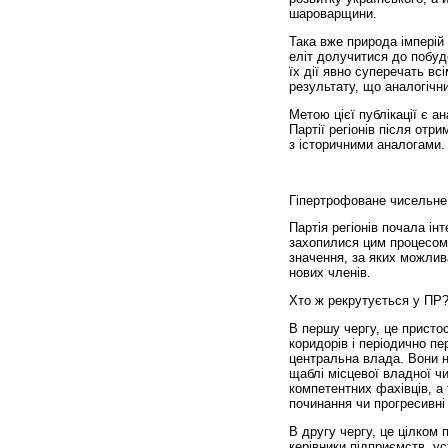
шароварщини.
Така вже природа імперій 
еліт долучитися до побуд
їх дії явно суперечать в
результату, що аналогічни
Метою цієї публікації є ан
Партії регіонів після отр
з історичними аналогами.
Гіпертрофоване чисельне
Партія регіонів почала ін
захопилися цим процесом
значення, за яких можлив
нових членів.
Хто ж рекрутується у ПР
В першу чергу, це пристос
коридорів і періодично п
центральна влада. Вони 
щаблі місцевої владної чи 
компетентних фахівців, а
починання чи прогресивні
В другу чергу, це цілком 
керівники підприємств, уст