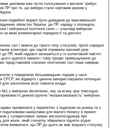
ливим цинізмом вже після голосування з високих трибун
ів ПР про те, що вибори стали черговим кроком у
країні.
ення подвійної моралі було доведене до максимальної
південних областях України, де ПР, наряду з опозицією,
зні і нейтральні політичні сили — учасниці виборчих
ко за межі елементарної порядності та діючого
чних сил і звикли до такого типу стосунків, проте середня
а також електорат цих партій отримали наочний урок
і до ПР, який надовго залишиться у їх колективній пам’яті.
ів цього здалося замало і тому процес примушування до
их представників союзних політичних сил лише набирає
алогію з поведінкою більшовицьких лідерів у часи
я СРСР, які відверто і цинічно використовували потенціал
й для захоплення всієї повноти влади.
я №1 у виборчих бюлетенях, яку за всяку ціну повсюдно
 промовисто демонструючи “незаангажованість” виборчих
скраво проявилися у перипетіях з податком на розкіш та з
податковими канікулами для малого бізнесу в проекті
акож у суперечливих заявах високопосадовців про
у для жінок, який спочатку збиралися підняти згідно
отім виявилося, що ПР до цього не має жодного стосунку.