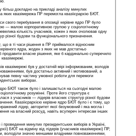
ію.
 більш докладно на прикладі аналізу минулих
на яких квазімережа ПР перемогла квазіієрархію БЮТ.
си свого перебування в опозиції керівне ядро ПР було
ою — малою корпоративною групою у соціологічному
невелика кількість учасників, кожен з яких очолював одну
тур різної будови та функціонального призначення.
, що в ті часи рішення в ПР приймалося відносним
керівного ядра, жоден з яких не мав достатньо
б продавити власне рішення, яке б кардинально суперечило
 квазімережі.
ків квазімережі був у достатній мірі інформованим, володів
оваженнями, був достатньо активний і мотивований, а
онував певну частину умовної роботи для перемоги
идентських виборах.
 ядро БЮТ також було і залишається на сьогодні малою
оціологічному розумінні. Проте його структура є
лася з учасників — лідерів власних структур різної будови
ачення. Квазіієрархією керівне ядро БЮТ було і є тому, що
ражений лідер, авторитет якої безумовний і яка могла і
ення на власний розсуд, навіть всупереч інтересам інших
 і проведення минулих президентських виборів в Україні,
рхії) БЮТ на відміну від лідерів (учасників квазімережі) ПР,
и, володіли значно меншими владними повноваженнями,