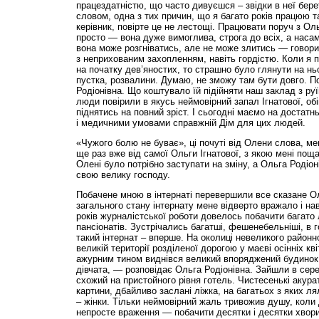
працездатністю, що часто дивуєшся – звідки в неї бер
словом, одна з тих причин, що я багато років працюю та
керівник, повірте це не лестощі. Працювати поруч з Ол
просто — вона дуже вимоглива, строга до всіх, а насам
вона може розгніватись, але не може злитись — говори
з неприхованим захопленням, навіть гордістю. Коли я 
на початку дев’яностих, то страшно було глянути на н
пустка, розвалини. Думаю, не зможу там бути довго. П
Родіонівна. Що коштувало їй підійняти наш заклад з руї
люди повірили в якусь неймовірний запал Ігнатової, обіц
піднятись на повний зріст. І сьогодні маємо на достатн
і медичними умовами спра­вжній Дім для цих людей.
«Чужого болю не буває», ці почуті від Олени слова, ме
ще раз вже від самої Ольги Ігнатової, з якою мені поща
Олені було потрібно заступати на зміну, а Ольга Родіо
свою велику господу.
Побачене мною в інтернаті перевершили все сказане О
загального стану інтернату мене відверто вражало і нав
років журналістської роботи довелось побачити багато л
пансіонатів. Зустрічались багатші, фешенебельніші, в г
такий інтернат – вперше. На околиці невеликого районн
великій території розділеної дорогою у маєві осінніх кв
ажурним тином виднівся великий впоряджений будинок.
дівчата, — розповідає Ольга Родіонівна. Зайшли в се
схожий на пристойного рівня готель. Чистесенькі акуратн
картини, дбайливо заслані ліжка, на багатьох з яких ля
– жінки. Тільки неймовірний жаль тривожив душу, коли 
непросте враження — побачити десятки і десятки хворих