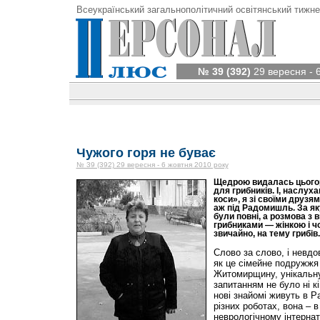
Всеукраїнський загальнополітичний освітянський тижне
№ 39 (392)
29 вересня - 
Чужого горя не буває
№ 39 (392) 29 вересня - 6 жовтня 2010 року
Щедрою видалась цьогор
для грибників. І, наслух
коси», я зі своїми друзям
аж під Радомишль. За як
були повні, а розмова з
грибниками — жінкою і ч
звичайно, на тему грибів.
Слово за слово, і невдо
як це сімейне подружжя
Житомирщину, унікальну
запитанням не було ні кі
нові знайомі живуть в Р
різних роботах, вона – 
неврологічному інтерна