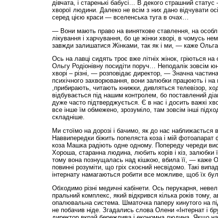
дівчата, і старенькі бабусі… В декого страшний статус 
хворої людини. Далеко не всім з них дано відчувати ос
серед цією краси — вселенська туга в очах…
— Вони мають право на виняткове ставлення, на особл
лікування і харчування, бо це жінки хворі, в чомусь не
завжди залишатися Жінками, так як і ми, — каже Ольга
Ось на лавці сидять троє вже літніх жінок, гріються на
Ольгу Родіонівну посидіти поруч… Неподалік зовсім юне
хворі – різні, — розповідає директор, — Значна частин
психічного захворювання, вони залюбки працюють і на го
,прибирають, читають книжки, дивляться телевізор, ход
відбувається під нашим контролем, бо поставлений діа
дуже часто підтверджується. Є в нас і досить важкі хво
все інше їм обмежено, зрозуміло, там зовсім інші підхо
складніше.
Ми стоїмо на дорозі і бачимо, як до нас наближається ве
Наввипередки біжить попеляста коза і мій фотоапарат ф
коза Машка радіють одне одному. Попереду череди вис
Хороша, старанна людина, любить корів і кіз, залюбки ї
тому вона познущалась над кішкою, вбила її, — каже О
повинні розуміти, що гріх скоєний несвідомо. Такі випа
інтернату намагаються робити все можливе, щоб їх бу
Обходимо різні медичні кабінети. Ось перукарня, невел
пральний комплекс, який відкрився кілька років тому, 
опалювальна система. Шматочка паперу кинутого на під
не побачив ніде. Згадались слова Олени «Інтернат і бру
директор вкрай бережлива і економна людина. Якщо на