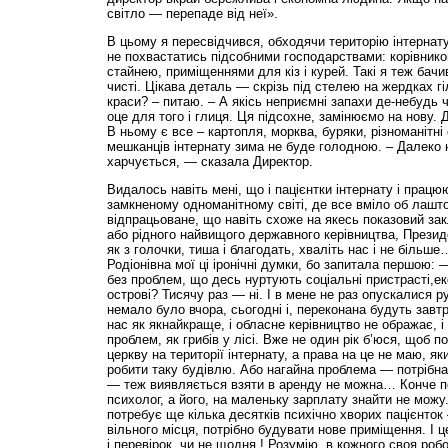
світло — перепаде від неї».
В цьому я пересвідчився, обходячи територію інтернату
не похвастатись підсобними господарствами: корівнико
стайнею, приміщеннями для кіз і курей. Такі я теж бачи
чисті. Цікава деталь — скрізь під стелею на жердках гі
краси? – питаю. – А якісь неприємні запахи де-небудь 
оце для того і глиця. Ця підсохне, замінюємо на нову.
В ньому є все – картопля, морква, буряки, різноманітн
мешканців інтернату зима не буде голодною. – Далеко 
харчується, — сказала Директор.
Видалось навіть мені, що і пацієнтки інтернату і прац
замкненому одноманітному світі, де все вміло об лашт
відпрацьоване, що навіть схоже на якесь показовий зак
або рідного найвищого державного керівництва, Прези
як з голочки, тиша і благодать, хваліть нас і не біль
Родіонівна мої ці іронічні думки, бо запитала першою:
без проблем, що десь нуртують соціальні пристрасті,еко
острові? Тисячу раз — ні. І в мене не раз опускалися 
немало було вчора, сьогодні і, переконана будуть завтр
нас як якнайкраще, і обласне керівництво не ображає, і
проблем, як грибів у лісі. Вже не один рік б’юся, щоб 
церкву на території інтернату, а права на це не маю, я
робити таку будівлю. Або нагайна проблема — потрібн
— теж виявляється взяти в аренду не можна… Конче п
психолог, а його, на маленьку зарплату знайти не можу.
потребує ще кілька десятків психічно хворих пацієнток
вільного місця, потрібно будувати нове приміщення. І ц
і перевірок, чи не щодня ! Розумію, в кожного своя роб