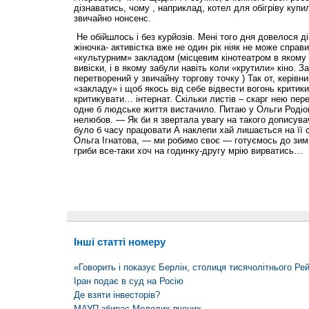
дізнаватись, чому , наприклад, котел для обігріву купил
звичайно нонсенс.
Не обійшлось і без курйозів. Мені того дня довелося д
жіночка- активістка вже не один рік ніяк не може справ
«культурним» закладом (місцевим кінотеатром в якому 
вивіски, і в якому забули навіть коли «крутили» кіно. З
перетворений у звичайну торгову точку ) Так от, керівн
«закладу» і щоб якось від себе відвести вогонь критик
критикувати… інтернат. Скільки листів – скарг нею пере
одне б людське життя вистачило. Питаю у Ольги Родіо
нелюбов. — Як би я звертала увагу на такого дописув
було б часу працювати А наклепи хай лишається на її с
Ольга Ігнатова, — ми робимо своє — готуємось до зими
гриби все-таки хоч на годинку-другу мрію вирватись…
Інші статті номеру
«Говорить і показує Берлін, столиця тисячолітнього Ре
Іран подає в суд на Росію
Де взяти інвесторів?
МАУП збирає Молодих вчених