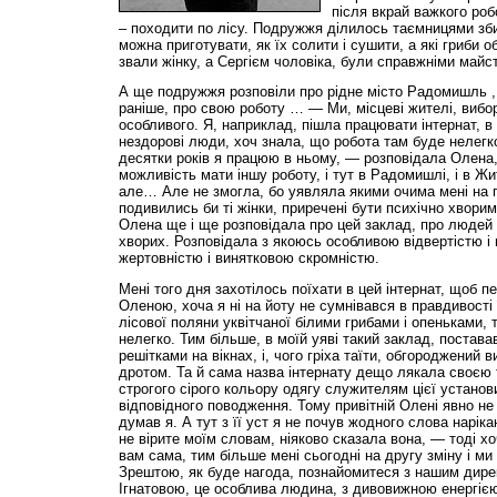
після вкрай важкого роб
– походити по лісу. Подружжя ділилось таємницями збир
можна приготувати, як їх солити і сушити, а які гриби 
звали жінку, а Сергієм чоловіка, були справжніми майс
А ще подружжя розповіли про рідне місто Радомишль , 
раніше, про свою роботу … — Ми, місцеві жителі, вибо
особливого. Я, наприклад, пішла працювати інтернат, 
нездорові люди, хоч знала, що робота там буде нелегк
десятки років я працюю в ньому, — розповідала Олена,
можливість мати іншу роботу, і тут в Радомишлі, і в Ж
але… Але не змогла, бо уявляла якими очима мені на 
подивились би ті жінки, приречені бути психічно хворим
Олена ще і ще розповідала про цей заклад, про людей 
хворих. Розповідала з якоюсь особливою відвертістю і п
жертовністю і винятковою скромністю.
Мені того дня захотілось поїхати в цей інтернат, щоб 
Оленою, хоча я ні на йоту не сумнівався в правдивості ї
лісової поляни уквітчаної білими грибами і опеньками,
нелегко. Тим більше, в моїй уяві такий заклад, постава
решітками на вікнах, і, чого гріха таїти, обгороджений
дротом. Та й сама назва інтернату дещо лякала своєю 
строгого сірого кольору одягу служителям цієї установи
відповідного поводження. Тому привітній Олені явно не
думав я. А тут з її уст я не почув жодного слова наріка
не вірите моїм словам, ніяково сказала вона, — тоді х
вам сама, тим більше мені сьогодні на другу зміну і м
Зрештою, як буде нагода, познайомитеся з нашим дире
Ігнатовою, це особлива людина, з дивовижною енергією,