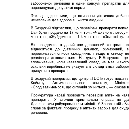
забороненої речовини в одній капсулі препаратів дл
перевищував допустимі норми.
Фахівці підкреслили, що вживання дієтичних добав
небезпечне для здоров’я і життя людини.
В.Безрукий підкреслив, що перевірені препарати популя
Da» було продано на 17 млн. грн., «Чарівного лотосу» 
млн. грн., «Жуйдемен» — 1,4 млн. грн. і «Золотої кульк
Він повідомив, в даний час державний контроль пр
відносяться до дієтичних добавок, обмежений, 
перевіряється список складників, і якщо в списку н
реалізація дозволяється. На думку В.Безрукого, ц
зловживання, коли «заявлений склад не має ніякого
оскільки виробники не указують в складі вміст заборо
присутня в препараті.
В.Безрукий повідомив, що центр «ТЕСТ» готує подання 
Кабміну, Антимонопольного комітету, Мініст
«Сподіватимемося, що ситуація зміниться», — сказав в
Прокуратура наразі проводить перевірки аптек на ная
препаратів. У столиці кримінальна справа по 
Деснянським райуправлінням міліції. У Запорізькій об
справ за фактами продажу в аптеках засобів для схудн
речовини.