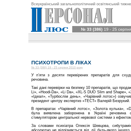
Всеукраїнський загальнополітичний освітянський тижне
№ 33 (386)
19 - 25 серпн
ПСИХОТРОПИ В ЛІКАХ
№ 33 (386) 19 - 25 серпня 2010 року
У п’яти з десяти перевірених препаратів для схуд
речовина.
Такі дані перевірки на безпеку 10 препаратів, що продаю
Li», «Hoodi-Da», «Li Da», «XL-S DUO Slim and Shape»,
«Ідеал», «Турбослім день», «Чарівний лотос») озвучив
президент центру експертиз «ТЕСТ» Валерій Безрукий.
В препаратах «Чарівний лотос», «Золота кулька», «D
була виявлена заборонена в Україні речовина 
стимулятором центральної нервової системи з ефектом
За словами психіатра Олексія Шевцова, сибутрамін
абсолютно не відрізняється від дії будь-якого іншого