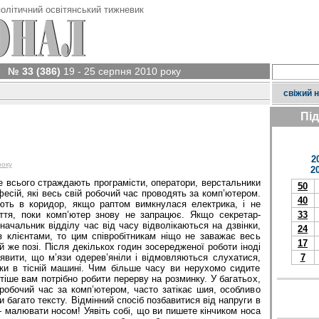
олітичний освітянський тижневик
№ 33 (386)
19 - 25 серпня 2010 року
свіжий 
Пі
2
року
2
е всього страждають програмісти, оператори, верстальники
50
фесій, які весь свій робочий час проводять за комп’ютером.
40
ють в коридор, якщо раптом вимкнулася електрика, і не
ття, поки комп’ютер знову не запрацює. Якщо секретар-
33
ачальник відділу час від часу відволікаються на дзвінки,
24
з клієнтами, то цим співробітникам ніщо не заважає весь
17
ій же позі. Після декількох годин зосередженої роботи іноді
явити, що м’язи одерев’яніли і відмовляються слухатися,
7
дки в тісній машині. Чим більше часу ви нерухомо сидите
тіше вам потрібно робити перерву на розминку. У багатьох,
робочий час за комп’ютером, часто затікає шия, особливо
 багато тексту. Відмінний спосіб позбавитися від напруги в
 малювати носом! Уявіть собі, що ви пишете кінчиком носа