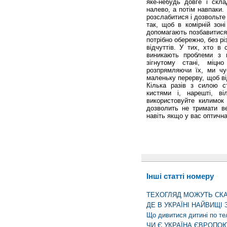
яке-небудь довге і скла
налево, а потім навпаки.
розслабитися і дозвольте 
так, щоб в комірній зоні
допомагають позбавитися 
потрібно обережно, без р
від­чуттів. У тих, хто в
виникають проблеми з 
зігнутому стані, міцн
розпрямляючи їх, ми чу
маленьку перерву, щоб від
Кілька разів з силою ст
кистями і, нарешті, в
використовуйте килимо
дозволить не тримати в
навіть якщо у вас оптичн
Інші статті номеру
ТЕХОГЛЯД МОЖУТЬ СК
ДЕ В УКРАЇНІ НАЙВИЩІ
Що дивитися дитині по те
ЧИ Є УКРАЇНА ЄВРОПО