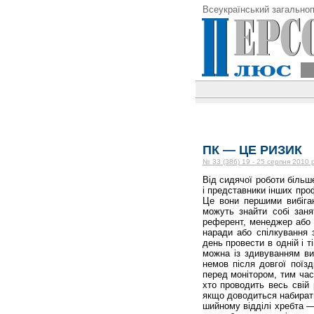
Всеукраїнський загальноп
ПК — ЦЕ РИЗИК
№ 33 (386) 19 - 25 серпня 2010 
Від сидячої роботи більш
і представники інших про
Це вони першими вибіга
можуть знайти собі заня
референт, менеджер або н
наради або спілкування 
день провести в одній і т
можна із здивуванням ви
немов після довгої поїз
перед монітором, тим час
хто проводить весь свій 
якщо доводиться набирати
шийному відділі хребта —