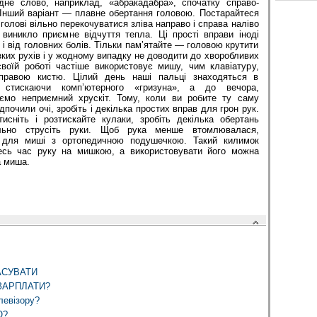
дне слово, наприклад, «абракадабра», спочатку справо-
 Інший варіант — плавне обертання головою. Постарайтеся
голові вільно перекочуватися зліва направо і справа наліво
 виникло приємне відчуття тепла. Ці прості вправи іноді
і від головних болів. Тільки пам’ятайте — головою крутити
ізких рухів і у жодному випадку не доводити до хворобливих
 своїй роботі частіше використовує мишу, чим клавіатуру,
правою кистю. Цілий день наші пальці знаходяться в
о стискаючи комп’ютерного «гризуна», а до вечора,
ємо неприємний хрускіт. Тому, коли ви робите ту саму
почили очі, зробіть і декілька простих вправ для грон рук.
исніть і розтискайте кулаки, зробіть декілька обертань
ільно струсіть руки. Щоб рука менше втомлювалася,
к для миші з ортопедичною подушечкою. Такий килимок
есь час руку на мишкою, а використовувати його можна
а миша.
АСУВАТИ
 ЗАРПЛАТИ?
левізору?
Ю?