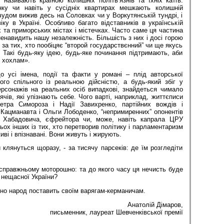
називають країною колишніх політв’язнів та їхніх катів.
ку чи навіть у сусідніх квартирах мешкають колишній
 чудом вижив десь на Соловках чи у Воркутянській тундрі, і
іку в Україні. Особливо багато відставників в українській
х та приморських містах і містечках. Часто саме ця частина
енавидить нашу незалежність. Більшість з них і досі горою
ж за тих, хто пообіцяє “второй государствєнний” чи ще якусь
 Такі будь-яку ідею, будь-яке починання підтримають, аби
 хохлам».
 усі імена, події та факти у романі – плід авторської
ого спільного із реальною дійсністю, а будь-який збіг у
ерсонажів на реальних осіб випадкові, знайдеться чимало
ячів, які упізнають себе. Чого варті, наприклад, життєписи
в Петра Симороза і Надії Завихренко, партійних вождів і
Кацманавта і Ольги Лободенко, “непримиренних” опонентів
 Хабадовича, єфрейтора чи, може, навіть капрала ЦРУ
ьох інших із тих, хто перетворив політику і парламентаризм
иві і впізнавані. Вони живуть і жирують.
и клянуться щоразу, - за тисячу парсеків: де їм розгледіти
-справжньому моторошно: та до якого часу ця нечисть буде
і нещасної України?
зно народ поставить своїм варягам-керманичам.
Анатолій Дімаров,
письменник, лауреат Шевченківської премії