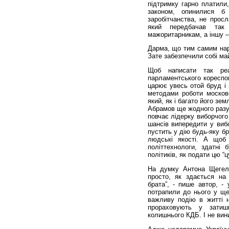
підтримку гарно платили,
законом, опинилися б
заробітчанства, не прос
який передбачав так
мажоритарникам, а іншу –
Дарма, що тим самим наро
Зате забезпечили собі ма
Щоб написати так реа
парламентського кореспо
царює увесь отой бруд і 
методами роботи московс
який, як і багато його зе
Абрамов ще жодного разу 
повчає лідерку виборчого
шансів випередити у виб
пустить у дію будь-яку бр
людські якості. А щоб
політтехнологи, здатні 
політиків, як подати цю “ц
На думку Антона Щегель
просто, як здається на
брата”, - пише автор, - 
потрапили до нього у ще
важливу подію в житті 
прораховують у затишн
колишнього КДБ. І не вин