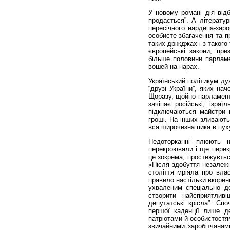
У новому романі дія від
продається”. А літератур
пересічного нардепа-зар
особисте збагачення та п
таких дріжджах і з такого
європейські закони, при
більше половини парламе
вошей на нарах.
Український політикум ду
“друзі України”, яких на
Щоразу, щойно парламент
зачіпає російські, ізраї
підключаються майстри п
гроші. На інших зливають
вся широчезна пика в пуху
Недоторканні плюють 
перекроювали і ще перек
це зокрема, простежуєтьс
«Після здобуття незалежн
століття мріяла про вла
правило настільки вкорен
ухваленим спеціально д
створити найсприятлив
депутатські крісла”. Сп
першої каденції лише д
патріотами й особистостям
звичайними заробітчанами