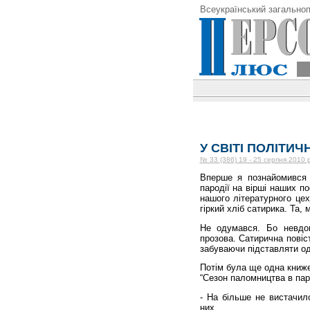
Всеукраїнський загальноп
У СВІТІ ПОЛІТИЧ
№ 33 (386) 19 - 25 серпня 2010 
Вперше я познайомився 
пародії на вірші наших п
нашого літературного цех
гіркий хліб сатирика. Та,
Не одумався. Бо невдов
прозова. Сатирична повіс
забуваючи підставляти од
Потім була ще одна книжеч
“Сезон паломництва в пар
- На більше не вистачило
них.