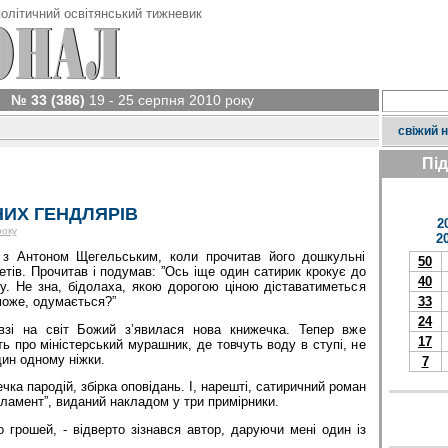
олітичний освітянський тижневик
№ 33 (386)
19 - 25 серпня 2010 року
свіжий 
Пі
НИХ ГЕНДЛЯРІВ
2
року
2
з Антоном Щегельським, коли прочитав його дошкульні
50
оетів. Прочитав і подумав: ”Ось іще один сатирик крокує до
40
у. Не зна, бідолаха, якою дорогою ціною діставатиметься
 може, одумається?”
33
24
зі на світ Божий з’явилася нова книжечка. Тепер вже
17
ть про міністерський мурашник, де товчуть воду в ступі, не
ин одному ніжки.
7
ка пародій, збірка оповідань. І, нарешті, сатиричний роман
ламент”, виданий накладом у три примірники.
 грошей, - відверто зізнався автор, даруючи мені один із