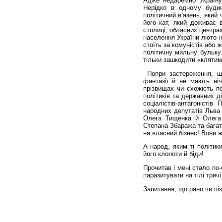
Адже недаремно Україну 
Нерідко в одному будин
політичний в’язень, який
його кат, який доживає в
столиці, обласних центра
населення України люто н
стоїть за комуністів або 
політичну мильну бульку.
тільки зашкодити «клятим
Попри застереження, що
фантазії й не мають ніч
прізвищах чи схожість п
політиків та державних ді
соціалістів-антагоністі
народних депутатів Льва 
Олега Тищенка й Олега
Степана Збаража та багат
на власний бізнес! Вони ж
А народ, яким ті політик
його клопоти й біди!
Прочитав і мені стало по
паразитувати на тілі трич
Запитання, що рано чи пі