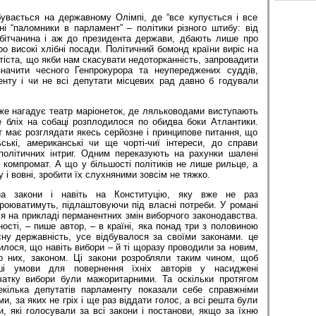
бувається на державному Олімпі, де “все купується і все
ні “паломники в парламент” – політики різного штибу: від
обітчанина і аж до президента держави, дбають лише про
ро високі хлібні посади. Політичний бомонд країни виріс на
 тіста, що якби нам скасувати недоторканність, запровадити
значити чесного Генпрокурора та неупереджених суддів,
нту і чи не всі депутати місцевих рад давно б годували
же нагадує театр маріонеток, де ляльководами виступають
че бліх на собаці розплодилося по обидва боки Атлантики.
 має розглядати якесь серйозне і принципове питання, що
льські, американські чи ще чорті-чиї інтереси, до справи
олітичних інтриг. Одним переказують на рахунки шалені
 компромат. А що у більшості політиків не лише рильце, а
 і вовні, зробити їх слухняними зовсім не тяжко.
на закони і навіть на Конституцію, яку вже не раз
роюватимуть, підлаштовуючи під власні потреби. У романі
я на прикладі перманентних змін виборчого законодавства.
ості, – пише автор, – в країні, яка понад три з половиною
сну державність, усе відбувалося за своїми законами. це
илося, що навіть вибори – й ті щоразу проводили за новим,
о них, законом. Ці закони розробляли таким чином, щоб
іші умови для повернення їхніх авторів у насиджені
очатку вибори були мажоритарними. Та оскільки протягом
екілька депутатів парламенту показали себе справжніми
и, за яких не гріх і ще раз віддати голос, а всі решта були
, які голосували за всі закони і постанови, якщо за їхню