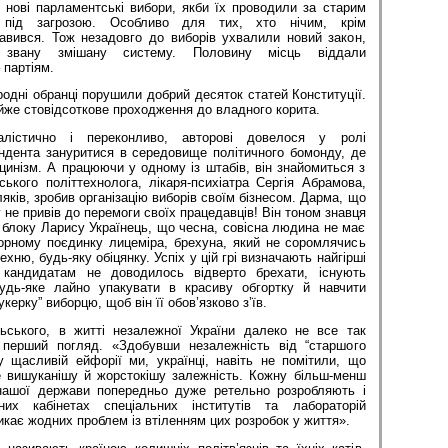
 нові парламентські вибори, якби їх проводили за старим
 під загрозою. Особливо для тих, хто нічим, крім
лавився. Тож незадовго до виборів ухвалили новий закон,
 звану змішану систему. Половину місць віддали
 партіям.
дні обранці порушили добрий десяток статей Конституції.
йже стовідсоткове проходження до владного корита.
лістично і переконливо, авторові довелося у ролі
ндента зануритися в середовище політичного бомонду, де
цинізм. А працюючи у одному із штабів, він знайомиться з
ького політтехнолога, лікаря-психіатра Сергія Абрамова,
мляків, зробив організацію виборів своїм бізнесом. Дарма, що
не привів до перемоги своїх працедавців! Він тоном знавця
 блоку Ларису Українець, що чесна, совісна людина не має
орному поєдинку лицеміра, брехуна, який не соромлячись
ехню, будь-яку обіцянку. Успіх у цій грі визначають найгірші
 кандидатам не доводилось відверто брехати, існують
будь-яке лайно упакувати в красиву обгортку й навчити
укерку” виборцю, щоб він її обов’язково з’їв.
ського, в житті незалежної України далеко не все так
 перший погляд. «Здобувши незалежність від “старшого
у щасливій ейфорії ми, українці, навіть не помітили, що
 вишуканішу й жорстокішу залежність. Кожну більш-менш
нашої держави попередньо дуже ретельно розробляють і
их кабінетах спеціальних інститутів та лабораторій
икає жодних проблем із втіленням цих розробок у життя».