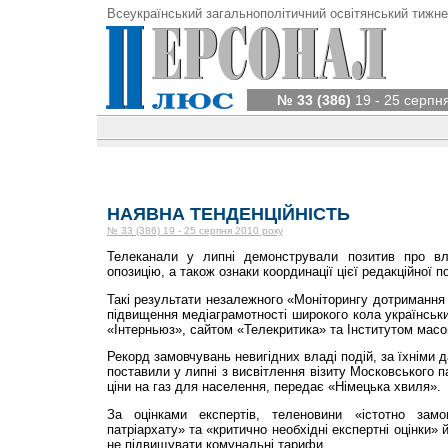
Всеукраїнський загальнополітичний освітянський тижне
№ 33 (386)
19 - 25 серпн
НАЯВНА ТЕНДЕНЦІЙНІСТЬ
№ 33 (386) 19 - 25 серпня 2010 року
Телеканали у липні демонстрували позитив про вл
опозицію, а також ознаки координації цієї редакційної по
Такі результати незалежного «Моніторингу дотримання 
підвищення медіаграмотності широкого кола українськ
«Інтерньюз», сайтом «Телекритика» та Інститутом масов
Рекорд замовчувань невигідних владі подій, за їхніми 
поставили у липні з висвітлення візиту Московського 
ціни на газ для населення, передає «Німецька хвиля».
За оцінками експертів, теленовини «істотно замо
патріархату» та «критично необхідні експертні оцінки»
не підвищувати комунальні тарифи.