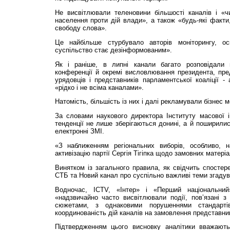
Не висвітлювали теленовини більшості каналів і «чи
населення проти дій влади», а також «будь-які факти,
свободу слова».
Це найбільше стурбувало авторів моніторингу, о
суспільство стає дезінформованим».
Як і раніше, в липні канали багато розповідали 
конференції й окремі висловлювання президента, предс
урядовців і представників парламентської коаліції -
«рідко і не всіма каналами».
Натомість, більшість із них і далі рекламували бізнес м
За словами наукового директора Інституту масової і
тенденції не лише зберігаються донині, а й поширилис
електронні ЗМІ.
«З наближенням регіональних виборів, особливо, н
активізацію партії Сергія Тігіпка щодо замовних матеріа
Винятком із загального правила, як свідчить спостер
СТБ та Новий канал про суспільно важливі теми згадув
Водночас, ICTV, «Інтер» і «Перший національний
«надзвичайно часто висвітлювали події, пов’язані 
сюжетами, з однаковими порушеннями стандарт
координованість дій каналів на замовлення представник
Підтвердженням цього висновку аналітики вважают