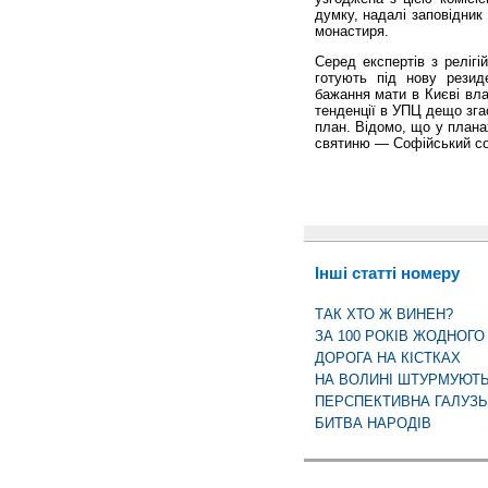
думку, надалі заповідник
монастиря.
Серед експертів з реліг
готують під нову рези
бажання мати в Києві вла
тенденції в УПЦ дещо зга
план. Відомо, що у плана
святиню — Софійський со
Інші статті номеру
ТАК ХТО Ж ВИНЕН?
ЗА 100 РОКІВ ЖОДНОГО
ДОРОГА НА КІСТКАХ
НА ВОЛИНІ ШТУРМУЮТЬ
ПЕРСПЕКТИВНА ГАЛУЗЬ
БИТВА НАРОДІВ