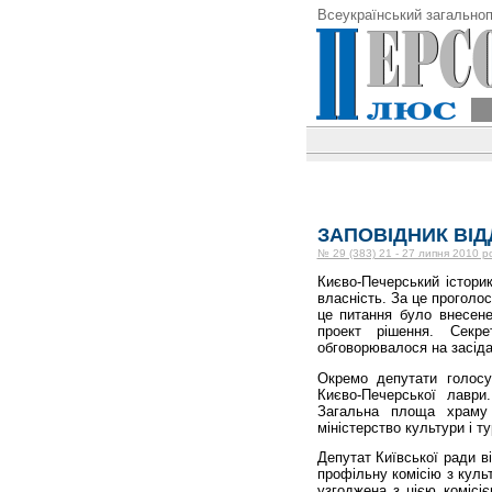
Всеукраїнський загальноп
ЗАПОВІДНИК ВІД
№ 29 (383) 21 - 27 липня 2010 р
Києво-Печерський істори
власність. За це проголос
це питання було внесене
проект рішення. Секр
обговорювалося на засіда
Окремо депутати голосу
Києво-Печерської лаври
Загальна площа храму
міністерство культури і т
Депутат Київської ради 
профільну комісію з куль
узгоджена з цією комісі