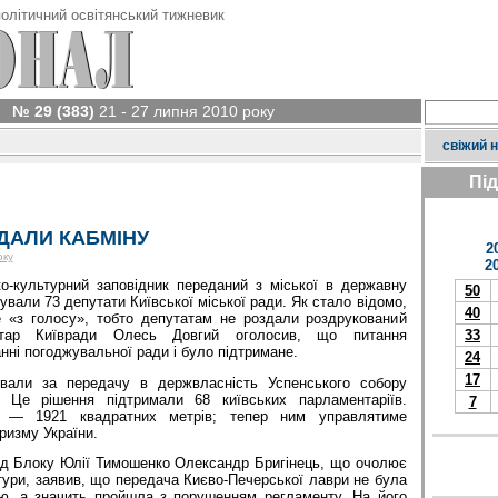
олітичний освітянський тижневик
№ 29 (383)
21 - 27 липня 2010 року
свіжий 
Пі
ДАЛИ КАБМІНУ
2
оку
2
ко-культурний заповідник переданий з міської в державну
50
ували 73 депутати Київської міської ради. Як стало відомо,
40
 «з голосу», тобто депутатам не роздали роздрукований
етар Київради Олесь Довгий оголосив, що питання
33
нні погоджувальної ради і було підтримане.
24
17
вали за передачу в держвласність Успенського собору
. Це рішення підтримали 68 київських парламентаріїв.
7
 — 1921 квадратних метрів; тепер ним управлятиме
уризму України.
від Блоку Юлії Тимошенко Олександр Бригінець, що очолює
тури, заявив, що передача Києво-Печерської лаври не була
єю, а значить пройшла з порушенням регламенту. На його