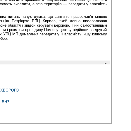
 хочуть виселити, а всю територію — передати у власність
ійних питань панує думка, що святиню православ’я спішно
денцію Патріарха РПЦ Кирила, який давно висловлював
сне обійстя і звідси керувати церквою. Нині самостійницькі
сли і розмови про єдину Помісну церкву відійшли на другий
х УПЦ МП домагання передати у її власність іншу київську
бор.
 ХВОРОГО
 ВНЗ