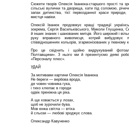
Сюжети творів Олексія Іванюка-старшого прості та зро
сільські вулички та дворища, хати під соломою, річеч
запах дитинства, тієї первозданної краси природи,
мистця навіки.
Олексій Іванюк продовжує кращі традиції українсь
зокрема, Сергія Васильківського, Миколи Глущенка, 
й інших знаних і шанованих митців. Його широкий і віл
руку вправного живописця, котрий вибудовує п
співвідношеннях кольорів, згармонізованих у певному к
Про це свідчить і щойно видрукуваний фотоа
Полтавщини». З нього ми й презентуємо деякі робо
«Персоналу плюс».
УДАЙ
За мотивами картини Олексія Іванюка
Не береги — вербова врода,
де човен човника гука,
і тихо хлюпає в городи
одвік преніжна ця ріка.
А ще ховається у лозах,
щоб не зурочили бува.
Мов юнка світла — втіха
й сльози — любові зроджує слова.
Олександр Кавуненко