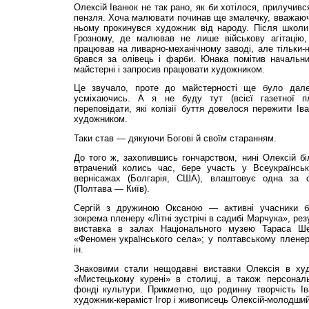
Олексій Іванюк не так рано, як би хотілося, прилучив
пензля. Хоча малювати починав ще змалечку, вважаючи,
ньому прокинувся художник від народу. Після школи
Грозному, де малював не лише військову агітацію,
працював на ливарно-механічному заводі, але тільки-н
брався за олівець і фарби. Юнака помітив начальн
майстерні і запросив працювати художником.
Це звучало, проте до майстерності ще було дале
усміхаючись. А я не буду тут (всієї газетної п
переповідати, які колізії буття довелося пережити Ів
художником.
Таки став — дякуючи Богові й своїм старанням.
До того ж, захопившись гончарством, нині Олексій б
втрачений колись час, бере участь у Всеукраїнськ
вернісажах (Болгарія, США), влаштовує одна за 
(Полтава — Київ).
Сергій з дружиною Оксаною — активні учасники ба
зокрема пленеру «Літні зустрічі в садибі Марчука», ре
виставка в залах Національного музею Тараса Ше
«Феномен українського села»; у полтавському пленер
ін.
Знаковими стали нещодавні виставки Олексія в ху
«Мистецькому курені» в столиці, а також персонал
фонді культури. Прикметно, що родинну творчість 
художник-кераміст Ігор і живописець Олексій-молодший