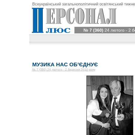
Всеукраїнський загальнополітичний освітянський тижне
№ 7 (360)
24 лютого - 2 б
МУЗИКА НАС ОБ’ЄДНУЄ
№ 7 (360) 24 лютого - 2 березня 2010 року