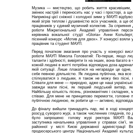
Музика — мистецтво, що робить життя красивішим, 
змінює настрій і переносить нас у часі і просторі, а щ
Наприкінці цієї сніжної і холодної зими у МАУП відбув
який зігрів теплом і душевністю всіх учасників, а ще о
працівників у єдиний музичний колектив. За сприяння
роботи Міжрегіональної Академії управління перс
керівника вокальної студії «Gloria» Анни Кольбер
пісенний конкурс «Мотив для двох». У конкурсі взяли 
працівник та студент МАУП.
Перед початком змагання про участь у конкурсі висл
роботи МАУП Микола Головатий: По-перше, якщо люд
таланти і здібності, вивіряти їх на інших, вона багато 
кожній людині в житті потрібна відповідна доза адреналі
якій ситуації. Лише плакатися на негаразди це одне
себе певною діяльністю. Як людина публічна, яка все 
спілкуватися з людьми, я також не можу без пісні,
Співати для мене — природно, адже це наші українські
завжди мали пісні, як перший людський витвір, як
Найбільшу кількість пісень, різноманітних і складних,
співаю. Для мене не принципово перемогти, головне по
публічною людиною, як робити це — активно, відповіда
До фіналу вийшли тринадцять пар, які в ході концер
розсуд суворого журі, а також численних глядачів, по 
було запрошено: голову журі ректора МАУП Вал
заступника начальника управління у справах сім‘ї, мо
районної у місті Києві державної адміністрації В
продюсерського центру Національної Академії культу