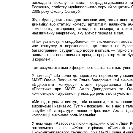
викладача вокалу в школі естрадно-джазового 
Роскошну, солістку муніципального хору «Хрещатик» 
2005 року Оксану Сологуб.
Журі було досить складно визначитися, однак воно вра
динаміку або статику номеру, артистизм, наявність аб
компоненту, експресію, складність номера, а також 
надзвичайну енергетику, яку артист передає в зал.
«Нам усі виступи сподобалися, — висловився голова 
час конкурсу я переконався, що талант не буває
багатогранний: студент, що добре вчиться, — гарно сп
виявляється непоганим актором, а проректор може бут
й королем».
Тож результати цього феєричного свята пісні наступні.
У номінації «За волю до перемоги» перемогли учасниц
МАУП Олена Ложкіна та Ольга Задорожня, які викона
«Відкриттям конкурсу» стали представники Навч
«Престиж» при МАУП Алла Давидовська та Оле
композицією «Буратіно», у якій, до речі, взяли участь і
«Ми підготували виступ, аби показати, які таланови
виховуємо і навчаємо. Тут ми показали, які в нас є т
зарубіжної літератури ліцею «Престиж» Алла Дав
композиції виконала роль Мальвіни.
У номінації «Авторська пісня» кращими стали Лідія К
авторською піснею «Жовті стрічки». «Симпатії ж
Економіко-правового технікуму при МАУП Ірина Андр