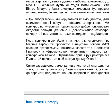
місце журі заслужено віддали найбільш елегантному д
МАУП — керівник музичної студії Волинського інсти
Віктор Міщук, у їхніх виступах головним був прекра
ліричні, мелодійні — підкреслили талановите і натхнен
«При виборі пісень ми керувалися їх емоційністю, для
викликала певні почуття і справляла враження. М
конкурсі, всі учасники і організатори добре попрацюва
Академії завжди душевна і доброзичлива атмосфе
приїздити і виступати на таких заходах» — поділилася
Поза конкуренцією були учасники, які отримали Гр
Марина Гарбуз та проректор з наукової роботи МА
вразили артистизмом, вокалом, завзятістю і легкістю
Принцеси з «Бременських музикантів» надовго зап
конкурсного вечора. Отримавши приз з рук ректора М
Головатий присвятив свій виступ доньці Оксані.
Свято завершилося, але залишились теплі спогади, яск
тому, що наступного року буде продовження. Адже твор
до перемоги надихають на нові звершення, нові досягне
Інші статті номеру