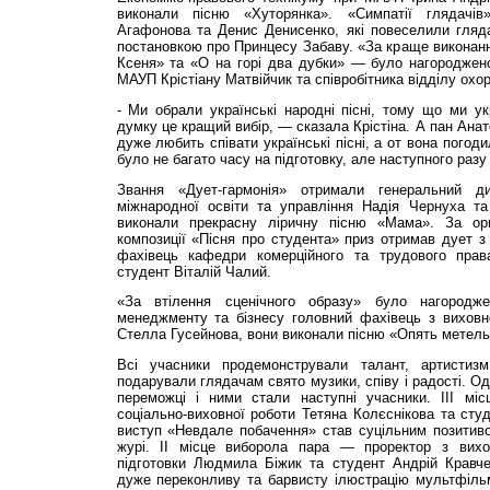
виконали пісню «Хуторянка». «Симпатії глядачі
Агафонова та Денис Денисенко, які повеселили гляд
постановкою про Принцесу Забаву. «За краще виконанн
Ксеня» та «О на горі два дубки» — було нагороджено
МАУП Крістіану Матвійчик та співробітника відділу охо
- Ми обрали українські народні пісні, тому що ми укр
думку це кращий вибір, — сказала Крістіна. А пан Ана
дуже любить співати українські пісні, а от вона погод
було не багато часу на підготовку, але наступного раз
Звання «Дует-гармонія» отримали генеральний ди
міжнародної освіти та управління Надія Чернуха та 
виконали прекрасну ліричну пісню «Мама». За ори
композиції «Пісня про студента» приз отримав дует з
фахівець кафедри комерційного та трудового пра
студент Віталій Чалий.
«За втілення сценічного образу» було нагородже
менеджменту та бізнесу головний фахівець з виховно
Стелла Гусейнова, вони виконали пісню «Опять метель
Всі учасники продемонстрували талант, артистиз
подарували глядачам свято музики, співу і радості. Од
переможці і ними стали наступні учасники. ІІІ міс
соціально-виховної роботи Тетяна Колєснікова та ст
виступ «Невдале побачення» став суцільним позитивом
журі. ІІ місце виборола пара — проректор з вихов
підготовки Людмила Біжик та студент Андрій Кравче
дуже переконливу та барвисту ілюстрацію мультфільм