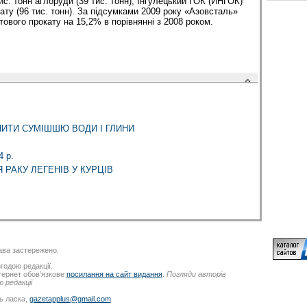
с. тонн аглоруди (39 тис. тонн), Інгулецький ГОК (ИНГОК)
ату (96 тис. тонн). За підсумками 2009 року «Азовсталь»
ового прокату на 15,2% в порівнянні з 2008 роком.
ИТИ СУМІШШЮ ВОДИ І ГЛИНИ
 р.
РАКУ ЛЕГЕНІВ У КУРЦІВ
ва застережено.
годою редакції.
нтернет обов’язкове
посилання на сайт видання
.
Погляди авторів
 редакції
ь ласка,
gazetapplus@gmail.com