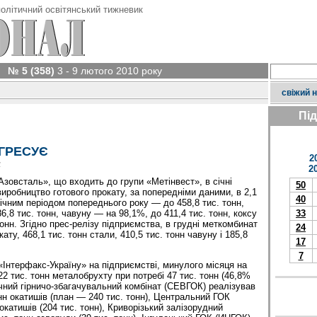
олітичний освітянський тижневик
№ 5 (358)
3 - 9 лютого 2010 року
свіжий 
Пі
ГРЕСУЄ
2
у
2
Азовсталь», що входить до групи «Метінвест», в січні
50
иробництво готового прокату, за попередніми даними, в 2,1
40
гічним періодом попереднього року — до 458,8 тис. тонн,
6,8 тис. тонн, чавуну — на 98,1%, до 411,4 тис. тонн, коксу
33
онн. Згідно прес-релізу підприємства, в грудні меткомбинат
24
кату, 468,1 тис. тонн стали, 410,5 тис. тонн чавуну і 185,8
17
7
«Інтерфакс-Україну» на підприємстві, минулого місяця на
2 тис. тонн металобрухту при потребі 47 тис. тонн (46,8%
нічний гірничо-збагачувальний комбінат (СЕВГОК) реалізував
нн окатишів (план — 240 тис. тонн), Центральний ГОК
окатишів (204 тис. тонн), Криворізький залізорудний