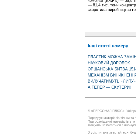
комбінат (КЖРК) — 35,8 ти
— 81,4 тис. тонн концентр
скоротила виробництво гот
Інші статті номеру
ПЛАСТИК МОЖНА ЗАМІН
НАУКОВИЙ ДОРОБОК
ОРШАНСЬКА БИТВА 1514
МЕХАНІЗМ ВИНИКНЕННЯ 
ВИЛУЧАТИМУТЬ «ЛИПУ»
А ТЕПЕР — СКУТЕРИ!
© «ПЕРСОНАЛ ПЛЮС». Усі пра
Передрук матеріалів тільки за з
При розміщенні матеріалів в І
можуть незбігатися з позицією
З усіх питань звертайтеся, буд