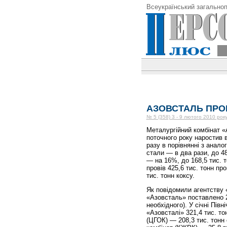
Всеукраїнський загальноп
АЗОВСТАЛЬ ПРО
№ 5 (358) 3 - 9 лютого 2010 рок
Металургійний комбінат «
поточного року наростив в
разу в порівнянні з анало
стали — в два рази, до 48
— на 16%, до 168,5 тис. т
провів 425,6 тис. тонн про
тис. тонн коксу.
Як повідомили агентству 
«Азовсталь» поставлено 2
необхідного). У січні Пів
«Азовсталі» 321,4 тис. то
(ЦГОК) — 208,3 тис. тонн 