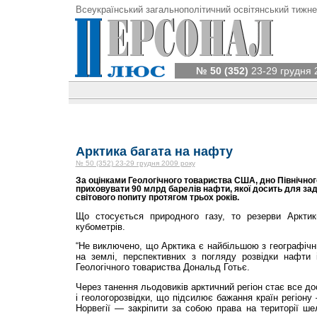
Всеукраїнський загальнополітичний освітянський тижне
№ 50 (352)
23-29 грудня 
Арктика багата на нафту
№ 50 (352) 23-29 грудня 2009 року
За оцінками Геологічного товариства США, дно Північно
приховувати 90 млрд барелів нафти, якої досить для за
світового попиту протягом трьох років.
Що стосується природного газу, то резерви Аркти
кубометрів.
“Не виключено, що Арктика є найбільшою з географічн
на землі, перспективних з погляду розвідки нафти 
Геологічного товариства Дональд Готьє.
Через танення льодовиків арктичний регіон стає все д
і геологорозвідки, що підсилює бажання країн регіону 
Норвегії — закріпити за собою права на території ше