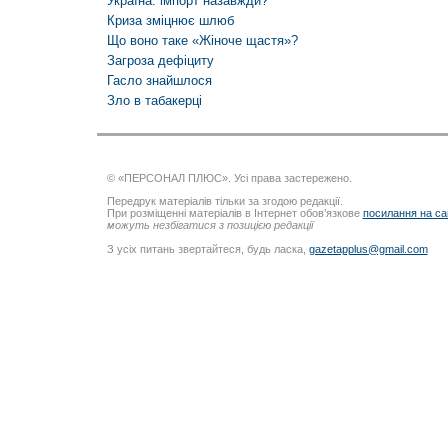
Україна: імпорт назавжди?
Криза зміцнює шлюб
Що воно таке «Жіноче щастя»?
Загроза дефіциту
Гасло знайшлося
Зло в табакерці
© «ПЕРСОНАЛ ПЛЮС». Усі права застережено.
Передрук матеріалів тільки за згодою редакції.
При розміщенні матеріалів в Інтернет обов’язкове
посилання на са
можуть незбігатися з позицією редакції
З усіх питань звертайтеся, будь ласка,
gazetapplus@gmail.com