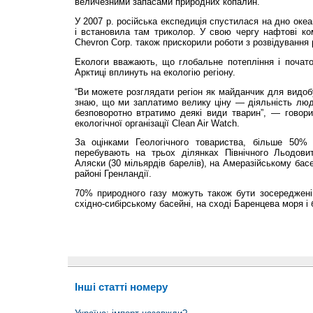
величезними запасами природних копалин.
У 2007 р. російська експедиція спустилася на дно океа
і встановила там триколор. У свою чергу нафтові комп
Chevron Corp. також прискорили роботи з розвідування 
Екологи вважають, що глобальне потепління і початок
Арктиці вплинуть на екологію регіону.
“Ви можете розглядати регіон як майданчик для видоб
знаю, що ми заплатимо велику ціну — діяльність люд
безповоротно втратимо деякі види тварин”, — говор
екологічної організації Clean Air Watch.
За оцінками Геологічного товариства, більше 50% 
перебувають на трьох ділянках Північного Льодови
Аляски (30 мільярдів барелів), на Амеразійському басей
районі Гренландії.
70% природного газу можуть також бути зосереджені
східно-сибірському басейні, на сході Баренцева моря і 
Інші статті номеру