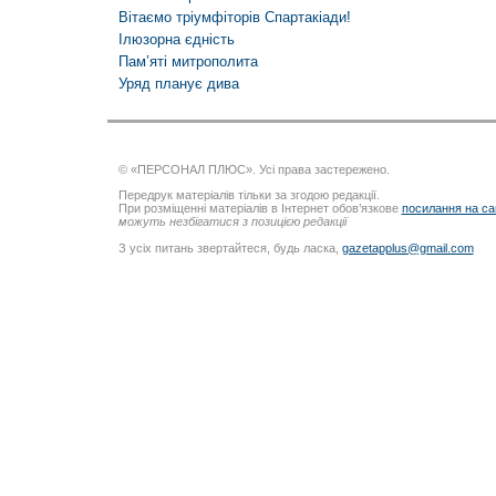
Вітаємо тріумфіторів Спартакіади!
Ілюзорна єдність
Пам’яті митрополита
Уряд планує дива
© «ПЕРСОНАЛ ПЛЮС». Усі права застережено.
Передрук матеріалів тільки за згодою редакції.
При розміщенні матеріалів в Інтернет обов’язкове
посилання на са
можуть незбігатися з позицією редакції
З усіх питань звертайтеся, будь ласка,
gazetapplus@gmail.com