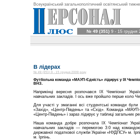
Всеукраїнський загальнополітичний освітянський тижне
№ 49 (351)
9 - 15 грудня 
В лідерах
№ 49 (351) 9 - 15 грудня 2009 року
Футбольна команда «МАУП-Єдність» лідирує у ІX Чемпіон
ВНЗ.
Наприкінці вересня розпочався ІX Чемпіонат Укр
навчальних закладів. І ось вже пройшло перше коло Че
Для участі у змаганні всі студентські команди були п
«Захід», «Центр-Південь» та «Схід». Команда «МАУП-
«Центр-Південь» і зараз лідирує у таблиці загальних ре
Наша команда добре розпочала ІХ Чемпіонат Укра
навчальних закладів — перемогою 3:0 над командою
державної податкової служби України «НУДПСУ» м. Ірпі
м. Ірпінь.