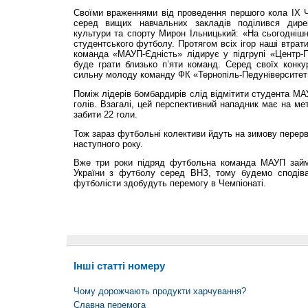
Своїми враженнями від проведення першого кола ІX Ч
серед вищих навчальних закладів поділився дире
культури та спорту Мирон Ільницький: «На сьогодніш
студентського футболу. Протягом всіх ігор наші втрат
команда «МАУП-Єдність» лідирує у підгрупі «Центр-Пі
буде грати близько п’яти команд. Серед своїх конку
сильну молоду команду ФК «Тернопіль-Педуніверситет
Поміж лідерів бомбардирів слід відмітити студента МА
голів. Взагалі, цей перспективний нападник має на ме
забити 22 голи.
Тож зараз футбольні колективи йдуть на зимову перерв
наступного року.
Вже три роки підряд футбольна команда МАУП займа
України з футболу серед ВНЗ, тому будемо сподіва
футболісти здобудуть перемогу в Чемпіонаті.
Інші статті номеру
Чому дорожчають продукти харчування?
Славна перемога