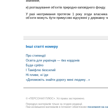
значення;
и) розташування об’єктів природно-заповідного фонду.
У разі неотримання протягом 1 року згоди власника 
об’єкти можуть бути примусово відчужені у державну ч
Інші статті номеру
Про стипендії
Освіта для українців — без кордонів
Буде срібло
І Таміфлю безсилий
Ні пливе, ні їде
«Допоможіть знайти дорогу мені людину...»
© «ПЕРСОНАЛ ПЛЮС». Усі права застережено.
Передрук матеріалів тільки за згодою редакції.
При розміщенні матеріалів в Інтернет обов’язкове
посилання на са