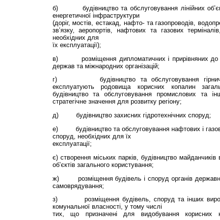
б) будівництво та обслуговування лінійних об’єктів
енергетичної інфраструктури
(доріг, мостів, естакад, нафто- та га­зопроводів, водопр
зв’язку, аеропортів, на­фтових та газових терміналів,
необхідних для
їх експлуатації);
в) розміщення дипломатичних і прирівняних до н
держав та міжнародних організацій;
г) будівництво та обслуговування гірничод
експлуатують родовища корисних ко­палин загаль
будівництво та обслуговування промислових та і
стратегічне значення для розвитку регіону;
д) будівництво захисних гідротех­нічних споруд;
е) будівництво та обслуговування нафтових і газови
споруд, необхідних для їх
експлуатації;
є) створення міських парків, буді­вництво майданчиків в
об’єктів загального користування;
ж) розміщення будівель і споруд органів державної
самоврядування;
з) розміщення будівель, споруд та інших виробн
комунальної власності, у тому числі
тих, що призначені для видобування корисних ко