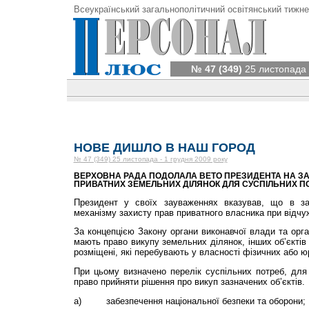
Всеукраїнський загальнополітичний освітянський тижне
№ 47 (349)
25 листопада 
НОВЕ ДИШЛО В НАШ ГОРОД
№ 47 (349) 25 листопада - 1 грудня 2009 року
ВЕРХОВНА РАДА ПОДОЛАЛА ВЕТО ПРЕЗИДЕНТА НА ЗА
ПРИВАТНИХ ЗЕМЕЛЬНИХ ДІЛЯНОК ДЛЯ СУСПІЛЬНИХ П
Президент у своїх зауваженнях вказував, що в зак
механізму захисту прав при­ватного власника при відчуж
За концепцією Закону органи ви­конавчої влади та орг
мають право викупу земельних ділянок, інших об’єктів
розмі­щені, які перебувають у власності фізичних або ю
При цьому визначено перелік сус­пільних потреб, для
право прийняти рішен­ня про викуп зазначених об’єктів.
а) забезпечення національної без­пеки та оборони;