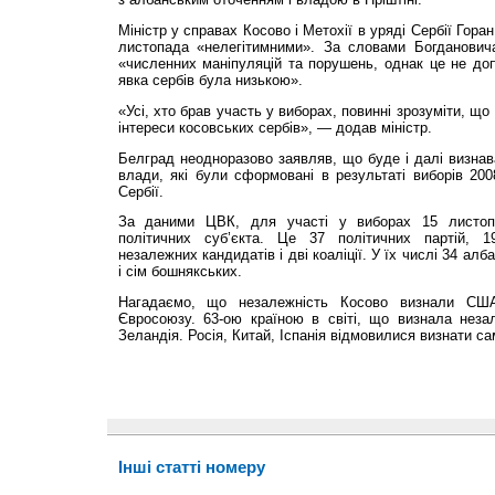
Міністр у справах Косово і Метохії в уряді Сербії Гор
листопада «нелегітимними». За словами Богданович
«численних маніпуляцій та порушень, однак це не до
явка сербів була низькою».
«Усі, хто брав участь у виборах, повинні зрозуміти, щ
інтереси косовських сербів», — додав міністр.
Белград неодноразово заявляв, що буде і далі визнав
влади, які були сформовані в результаті виборів 200
Сербії.
За даними ЦВК, для участі у виборах 15 листоп
політичних суб’єкта. Це 37 політичних партій, 19
незалежних кандидатів і дві коаліції. У їх числі 34 алб
і сім бошнякських.
Нагадаємо, що незалежність Косово визнали США,
Євросоюзу. 63-ою країною в світі, що визнала неза
Зеландія. Росія, Китай, Іспанія відмовилися визнати 
Інші статті номеру