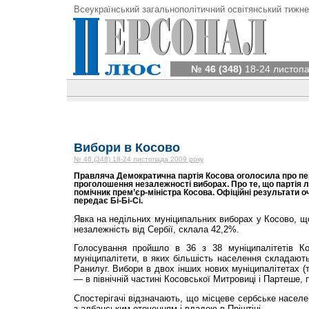
Всеукраїнський загальнополітичний освітянський тижне
№ 46 (348)
18-24 листопа
Вибори в Косово
№ 46 (348) 18-24 листопада 2009 року
Правляча Демократична партія Косова оголосила про пе
проголошення незалежності виборах. Про те, що партія л
помічник прем’єр-міністра Косова. Офіційні результати о
передає Бі-Бі-Сі.
Явка на недільних муніципальних виборах у Косово, щ
незалежність від Сербії, склала 42,2%.
Голосування пройшло в 36 з 38 муніципалітетів Ко
муніципалітети, в яких більшість населення складають
Ранилуг. Вибори в двох інших нових муніципалітетах (
— в північній частині Косовської Митровиці і Партеше, 
Спостерігачі відзначають, що місцеве сербське насел
з албанським оточенням і владою в Пріштіні.