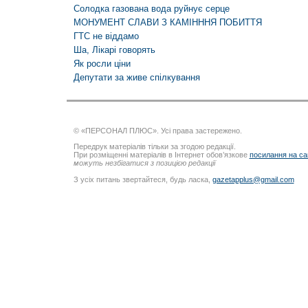
Солодка газована вода руйнує серце
МОНУМЕНТ СЛАВИ З КАМІНННЯ ПОБИТТЯ
ГТС не віддамо
Ша, Лікарі говорять
Як росли ціни
Депутати за живе спілкування
© «ПЕРСОНАЛ ПЛЮС». Усі права застережено.
Передрук матеріалів тільки за згодою редакції.
При розміщенні матеріалів в Інтернет обов’язкове
посилання на са
можуть незбігатися з позицією редакції
З усіх питань звертайтеся, будь ласка,
gazetapplus@gmail.com