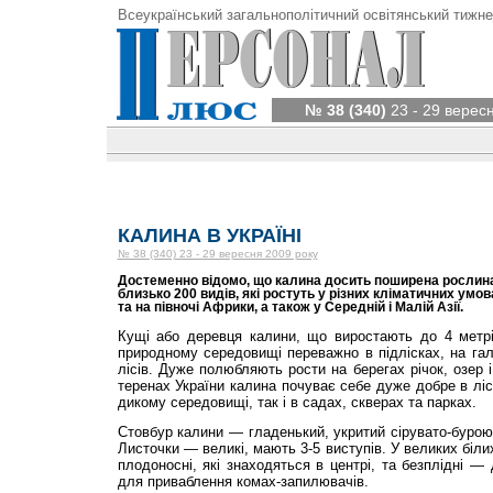
Всеукраїнський загальнополітичний освітянський тижне
№ 38 (340)
23 - 29 верес
КАЛИНА В УКРАЇНІ
№ 38 (340) 23 - 29 вересня 2009 року
Достеменно відомо, що калина досить поширена рослина 
близько 200 видів, які ростуть у різних кліматичних умов
та на півночі Африки, а також у Середній і Малій Азії.
Кущі або деревця калини, що виростають до 4 метрі
природному середовищі переважно в підлісках, на га
лісів. Дуже полюбляють рости на берегах річок, озер і
теренах України калина почуває себе дуже добре в лісо
дикому середовищі, так і в садах, скверах та парках.
Стовбур калини — гладенький, укритий сірувато-бурою
Листочки — великі, мають 3-5 виступів. У великих білих
плодоносні, які знаходяться в центрі, та безплідні —
для приваблення комах-запилювачів.