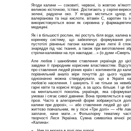
Ягоди калини — соковиті, червоні, із жовтою м’якот
великою кісточкою, їстівні. Достигають у серпні-верес
зелені, радуючи око. У ягодах міститься цукор, п
валеріанова та інші кислоти, вітамін С, каротин та і
використовуються вони як сировина у фармацевтичн
медицині.
Як і в більшості рослин, які ростуть біля води, калин
кореневу систему, що забезпечує формування роз
пустотілі рівненькі пагони калини дуже легкі й спо
знаряддя під час ткання, а також при виготовленні зб
стрілки-калинівки на лук накладає…» (із думи «Смерть 
Але любов і шанобливе ставлення українців до ціє
завдяки її природним корисним властивостям. Відсутн
про ставлення людей різних країн і континентів до кал
порівняльний аналіз міри почуттів до цього чудов
однозначно можна стверджувати, що в Україні ка
любов’ю населення. І шанують її не тільки за невиб
гарні квіти та корисні ягоди, а за щось більше. І це 
на ментальності поколінь українців, яка сформува
умовах і сягає сивої давнини. Вона проявляється в нар
прозі. Часто в алегоричній формі зображується до
калини при дорозі», — або ставлення людей до цієї 
життєво повчальним, як у пісні «Три долі» — «Не лам
заплаче, наче мати…» Фольклорну тематику част
творчості Леся Українка. Сумна символіка вічної ро
«Калина»:
«…Чия то могила в полі при дорозі,