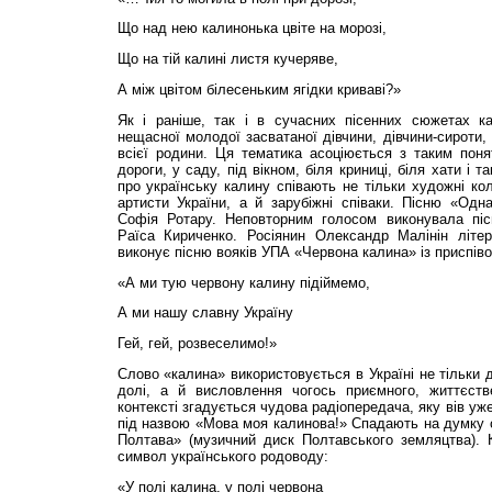
Що над нею калинонька цвіте на морозі,
Що на тій калині листя кучеряве,
А між цвітом білесеньким ягідки криваві?»
Як і раніше, так і в сучасних пісенних сюжетах к
нещасної молодої засватаної дівчини, дівчини-сироти,
всієї родини. Ця тематика асоціюється з таким поня
дороги, у саду, під вікном, біля криниці, біля хати і 
про українську калину співають не тільки художні кол
артисти України, а й зарубіжні співаки. Пісню «Одн
Софія Ротару. Неповторним голосом виконувала пі
Раїса Кириченко. Росіянин Олександр Малінін літе
виконує пісню вояків УПА «Червона калина» із приспів
«А ми тую червону калину підіймемо,
А ми нашу славну Україну
Гей, гей, розвеселимо!»
Слово «калина» використовується в Україні не тільки д
долі, а й висловлення чогось приємного, життєств
контексті згадується чудова радіопередача, яку вів уж
під назвою «Мова моя калинова!» Спадають на думку 
Полтава» (музичний диск Полтавського земляцтва). 
символ українського родоводу:
«У полі калина, у полі червона