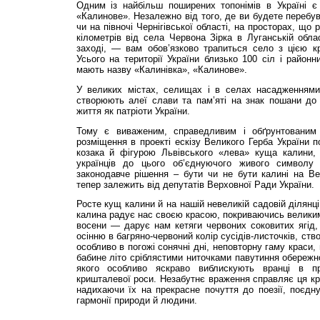
Одним із найбільш поширених топонімів в Україні є
«Калинове». Незалежно від того, де ви будете перебува
чи на півночі Чернігівської області, на просторах, що
кілометрів від села Червона Зірка в Луганській обла
заході, — вам обов’язково трапиться село з цією 
Усього на території України близько 100 сіл і районн
мають назву «Калинівка», «Калинове».
У великих містах, селищах і в селах насадженнями
створюють алеї слави та пам’яті на знак пошани до 
життя як патріоти України.
Тому є виваженим, справедливим і обґрунтованим
розміщення в проекті ескізу Великого Герба України п
козака й фігурою Львівського «лева» куща калини,
українців до цього об’єднуючого живого символу
законодавче рішення – бути чи не бути калині на Ве
тепер залежить від депутатів Верховної Ради України.
Росте кущ калини й на нашій невеликій садовій ділянц
калина радує нас своєю красою, покриваючись великим
восени — дарує нам кетяги червоних соковитих ягід,
осінню в багряно-червоний колір сусідів-листочків, ст
особливо в погожі сонячні дні, неповторну гаму краси,
бабине літо сріблястими ниточками павутиння обережн
якого особливо яскраво виблискують вранці в п
кришталевої роси. Незабутнє враження справляє ця кра
надихаючи їх на прекрасне почуття до поезії, поєдн
гармонії природи й людини.