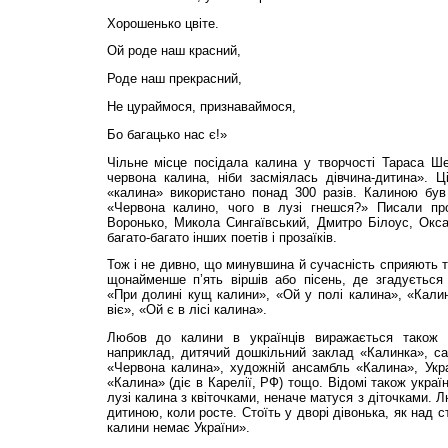
Хорошенько цвіте.
Ой роде наш красний,
Роде наш прекрасний,
Не цураймося, признаваймося,
Бо багацько нас є!»
Чільне місце посідала калина у творчості Тараса Ш
червона калина, ніби засміялась дівчина-дитина». Ц
«калина» використано понад 300 разів. Калиною бу
«Червона калино, чого в лузі гнешся?» Писали пр
Воронько, Микола Сингаївський, Дмитро Білоус, Окса
багато-багато інших поетів і прозаїків.
Тож і не дивно, що минувшина й сучасність сприяють т
щонайменше п’ять віршів або пісень, де згадується
«При долині кущ калини», «Ой у полі калина», «Калин
віє», «Ой є в лісі калина».
Любов до калини в українців виражається також 
наприклад, дитячий дошкільний заклад «Калинка», сан
«Червона калина», художній ансамбль «Калина», Укра
«Калина» (діє в Карелії, РФ) тощо. Відомі також україн
лузі калина з квіточками, неначе матуся з діточками. 
дитиною, коли росте. Стоїть у дворі дівонька, як над 
калини немає України».