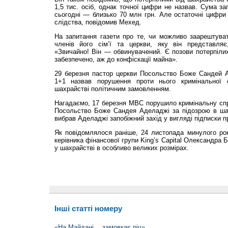
1,5 тис. осіб, однак точної цифри не назвав. Сума за
сьогодні — близько 70 млн грн. Але остаточні цифри 
слідства, повідомив Мехед.
На запитання газети про те, чи можливо заарештува
членів його сім’ї та церкви, яку він представляє
«Звичайно! Він — обвинувачений. Є позови потерпіли
забезпечено, аж до конфіскації майна».
29 березня пастор церкви Посольство Боже Сандей 
1+1 назвав порушення проти нього кримінальної 
шахрайстві політичним замовленням.
Нагадаємо, 17 березня МВС порушило кримінальну спр
Посольство Боже Сандея Аделаджі за підозрою в шах
вибрав Аделаджі запобіжний захід у вигляді підписки п
Як повідомлялося раніше, 24 листопада минулого рок
керівника фі­нансової групи King’s Capital Олександра
у шахрайстві в особливо великих розмірах.
Інші статті номеру
«На Майдані… замовкає річ»