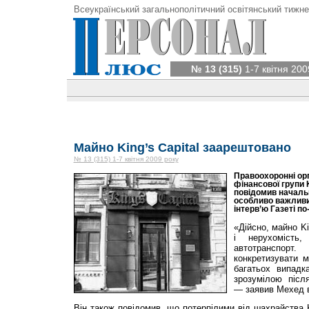
Всеукраїнський загальнополітичний освітянський тижне
№ 13 (315)
1-7 квітня 200
Майно King’s Capital заарештовано
№ 13 (315) 1-7 квітня 2009 року
Правоохоронні ор
фінансової групи K
повідомив начальн
особливо важливи
інтерв’ю Газеті по
«Дійсно, майно Ki
і нерухомість,
автотранспорт
конкретизувати 
багатьох випадк
зрозумілою після
— заявив Мехед в
Він також повідомив, що потерпілими від шахрайства K