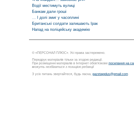
Водії местимуть вулиці
Банкам дали гроші
… І долі змиг у часоплині
Британські солдати залишають Ірак
Напад на поліцейську академію
© «ПЕРСОНАЛ ПЛЮС». Усі права застережено.
Передрук матеріалів тільки за згодою редакції.
При розміщенні матеріалів в Інтернет обов’язкове
посилання на са
можуть незбігатися з позицією редакції
З усіх питань звертайтеся, будь ласка,
gazetapplus@gmail.com