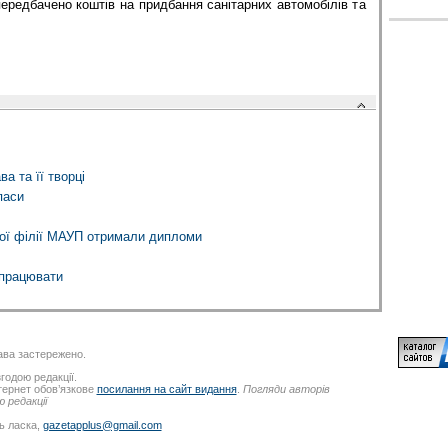
редбачено коштів на придбання санітарних автомобілів та
а та її творці
паси
ої філії МАУП отримали дипломи
впрацювати
ва застережено.
годою редакції.
нтернет обов’язкове
посилання на сайт видання
.
Погляди авторів
 редакції
ь ласка,
gazetapplus@gmail.com