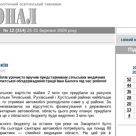
олітичний освітянський тижневик
№ 12 (314)
25-31 березня 2009 року
свіжий 
Пі
ків
2
року
2
обілів урочисто вручив представникам сільських медичних
52
рпатської облдержадміністрації Іван Балога під час робочої
44
36
агальною вартістю майже 2 млн грн придбали за рахунок
льки Тячівський, Рухівський і Хустський райони найбільше
28
 то отримані автомобілі розподілили саме у ці райони. За
20
незважаючи на відсутність фінансування з державного
13
ітарних автомобілів, область цього року планує придбати
а це з обласного бюджету буде виділено 3 млн грн.
4
асного бюджету за останні три роки на Закарпатті було
 На сьогодні санітарні автомобілі потребують ще понад 80
 практики — сімейної медицини області. На цей рік в