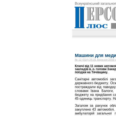
Всеукраїнський загальноп
Машини для меди
№ 12 (314) 25-31 березня 2009 
Ключі від 11 нових автом
закладів в. о. голови Зака
поїздки на Тячівщину.
Санітарні автомобілі з
державного бюджету. Оскі
постраждали від паводку,
словами Івана Балоги, 
бюджету на придбання сан
45 одиниць транспорту. Н
Загалом за рахунок обл
закуплено 43 автомобілі.
амбулаторій загальної