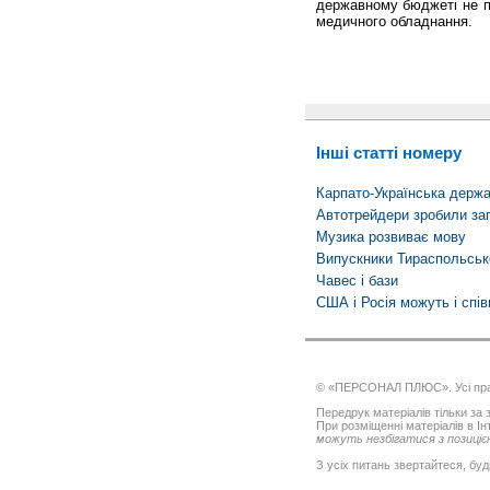
державному бюджеті не пе
медичного обладнання.
Інші статті номеру
Карпато-Українська держав
Автотрейдери зробили за
Музика розвиває мову
Випускники Тираспольськ
Чавес і бази
США і Росія можуть і спі
© «ПЕРСОНАЛ ПЛЮС». Усі пра
Передрук матеріалів тільки за з
При розміщенні матеріалів в І
можуть незбігатися з позицією
З усіх питань звертайтеся, буд