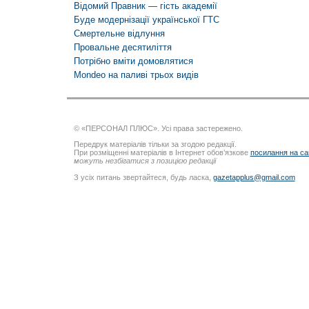
Відомий Правник — гість академії
Буде модернізації української ГТС
Смертельне відлуння
Провальне десятиліття
Потрібно вміти домовлятися
Mondeo на паливі трьох видів
© «ПЕРСОНАЛ ПЛЮС». Усі права застережено.
Передрук матеріалів тільки за згодою редакції.
При розміщенні матеріалів в Інтернет обов’язкове
посилання на са
можуть незбігатися з позицією редакції
З усіх питань звертайтеся, будь ласка,
gazetapplus@gmail.com