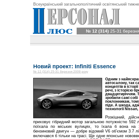
Всеукраїнський загальнополітичний освітянський тижне
№ 12 (314)
25-31 березня
Новий проект: Infiniti Essence
№ 12 (314) 25-31 березня 2009 року
Одним з найяскра
автосалону, так с
концептів в історії
речі, з історією б
двадцятиріччям. Т
зробили самі собі 
поклонникам, тому
піде. А шкода, ад
технології Nissan,
Розкішний, дійс
приховує гібридний мотор загальною потужністю 592 
поїхала по міських вулицях, то їхала б вона на 
бензиновий двигун — добре відомий V6 об’ємом 3.7 літр
включався б тільки на трасі. Ще одне японське новов