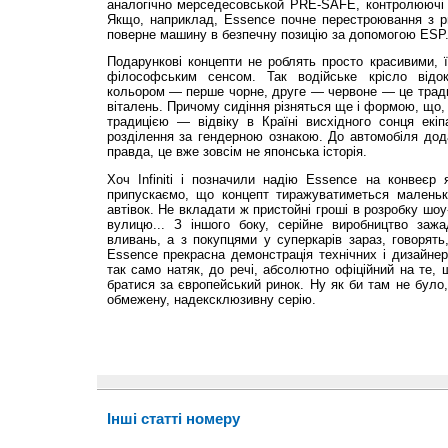
аналогічно мерседесовськой PRE-SAFE, контролюючі п
Якщо, наприклад, Essence почне перестроювання з ри
поверне машину в безпечну позицію за допомогою ESP
Подарункові концепти не роблять просто красивими, 
філософським сенсом. Так водійське крісло відо
кольором — перше чорне, друге — червоне — це тради
віталень. Причому сидіння різняться ще і формою, що
традицією — відвіку в Країні висхідного сонця екіп
розділення за гендерною ознакою. До автомобіля дода
правда, це вже зовсім не японська історія.
Хоч Infiniti і позначили надію Essence на конвеєр 
припускаємо, що концепт тиражуватиметься маленьк
автівок. Не вкладати ж пристойні гроші в розробку шоу
вулицю... З іншого боку, серійне виробництво заж
вливань, а з покупцями у суперкарів зараз, говорять,
Essence прекрасна демонстрація технічних і дизайне
так само натяк, до речі, абсолютно офіційний на те, 
братися за європейський ринок. Ну як би там не було,
обмежену, надексклюзивну серію.
Інші статті номеру