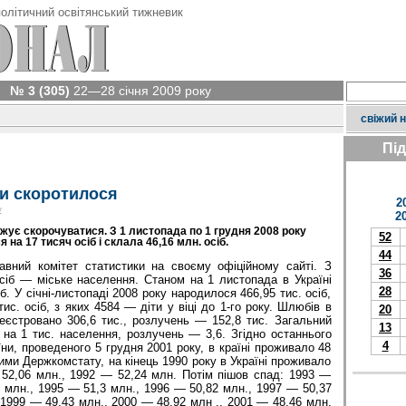
олітичний освітянський тижневик
№ 3 (305)
22—28 січня 2009 року
свіжий 
Пі
и скоротилося
2
у
2
ує скорочуватися. З 1 листопада по 1 грудня 2008 року
52
 на 17 тисяч осіб і склала 46,16 млн. осіб.
44
авний комітет статистики на своєму офіційному сайті. З
36
сіб — міське населення. Станом на 1 листопада в Україні
28
. У січні-листопаді 2008 року народилося 466,95 тис. осіб,
с. осіб, з яких 4584 — діти у віці до 1-го року. Шлюбів в
20
реєстровано 306,6 тис., розлучень — 152,8 тис. Загальний
13
на 1 тис. населення, розлучень — 3,6. Згідно останнього
4
ни, проведеного 5 грудня 2001 року, в країні проживало 48
ними Держкомстату, на кінець 1990 року в Україні проживало
 52,06 млн., 1992 — 52,24 млн. Потім пішов спад: 1993 —
3 млн., 1995 — 51,3 млн., 1996 — 50,82 млн., 1997 — 50,37
 1999 — 49,43 млн., 2000 — 48,92 млн ., 2001 — 48,46 млн.