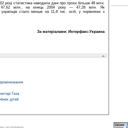
002 році статистика наводила дані про трохи більше 48 млн.
47,62 млн., на кінець 2004 року — 47,28 млн. Як
українців стало менше на 11,8 тис. осіб, у порівнянні з
За матерiалами: Интерфакс-Украина
ипромінювання
екторі Газа
бних дітей
ва застережено.