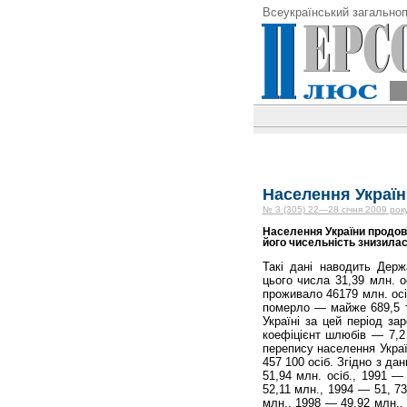
Всеукраїнський загальноп
Населення Україн
№ 3 (305) 22—28 січня 2009 рок
Населення України продовж
його чисель­ність знизилася
Такі дані наводить Держ
цього числа 31,39 млн. о
проживало 46179 млн. осіб
померло — майже 689,5 ти
Україні за цей період за
коефіцієнт шлюбів — 7,2 
перепису населення Украї
457 100 осіб. Згідно з да
51,94 млн. осіб., 1991 —
52,11 млн., 1994 — 51, 7
млн., 1998 — 49,92 млн.,