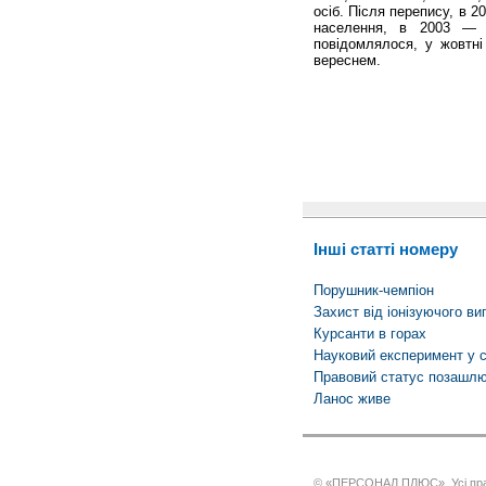
осіб. Після перепису, в 2
населення, в 2003 — 
повідомлялося, у жовтні 
вереснем.
Інші статті номеру
Порушник-чемпіон
Захист від іонізуючого в
Курсанти в горах
Науковий експеримент у с
Правовий статус позашлю
Ланос живе
© «ПЕРСОНАЛ ПЛЮС». Усі пра