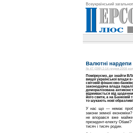
Всеукраїнський загальноп
Валютні нардепи 
№ 47 (299) 2-14 грудня 2008 рок
Поміркуємо, де знайти ВЛ
вищої української влади в 
світовій фінансово-банківсь
законодавча влада паралі
деморалізована антиконст
відмивається від щоденних
його свити, а на Банковій 
то шукають нові образливі 
У нас що — немає пробл
закони земної економіки?
не впорався вже майже
президент-електу Обамі? Т
тисяч і тисяч родин.