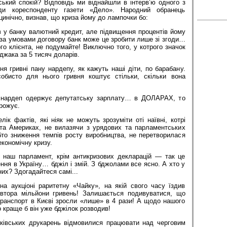
ський спокій? Від­повідь ми віднайшли в інтерв’ю одного з
ди кореспонденту газети «Дело». Народний обранець
цинічно, визнав, що криза йому до лампочки бо:
в у банку валютний кредит, але підвищення процентів йому
 за умовами договору банк може це зробити лише зі згоди…
кого клієнта, не подумайте! Виключно того, у котрого значок
джака за 5 тисяч доларів.
ня гривні пану нардепу, як кажуть наші діти, по барабану.
собисто для нього гривня коштує стільки, скільки вона
 нардеп одержує депутатську зарплату… в ДОЛАРАХ, то
грожує.
ік фактів, які ніяк не можуть зрозуміти оті наївні, котрі
та Америках, не вилазячи з урядових та парламентських
ебто зниження темпів росту виробництва, не перетворилася
економічну кризу.
 наш парламент, крім антикризових декларацій — так це
ння в Україну… бджіл і змій. З бджолами все ясно. А хто у
них? Здогадайтеся самі...
а аукціоні раритетну «Чайку», на якій свого часу їздив
втора мільйони гривень! Залишається подивуватися, що
ранспорт в Києві зросли «лише» в 4 рази! А щодо нашого
о краще б він уже бджілок розводив!
рківських друкарень відмовилися працювати над черговим