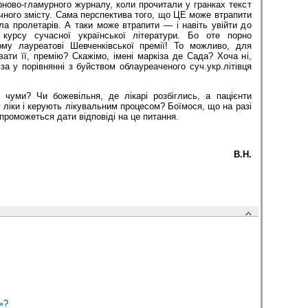
ново-гламурного журналу, коли прочитали у гранках текст
чного змісту. Сама перспектива того, що ЦЕ може втрапити
ула пролетарів. А таки може втрапити — і навіть увійти до
о курсу сучасної української літератури. Бо оте порно
ому лауреатові Шевченківської премії! То можливо, для
ати її, премію? Скажімо, імені маркіза де Сада? Хоча ні,
іза у порівнянні з буйством облауреаченого суч.укр.літівця
чуми? Чи божевільня, де лікарі розбіглись, а пацієнти
ліки і керують лікувальним процесом? Боїмося, що на разі
проможеться дати відповіді на це питання.
В.Н.
»?