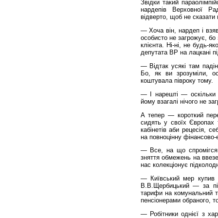
Звідки такий параолімпій
нардепів Верховної Ра
відверто, щоб не сказати 
— Хоча він, нардеп і взя
особисто не загрожує, бо
клієнта. Ні-ні, не будь-я
депутата ВР на лацкані пі
— Відтак усякі там падін
Бо, як ви зрозуміли, о
коштувала півроку тому.
— І нарешті — оскільки
йому взагалі нічого не за
А тепер — короткий перел
сидять у своїх Європах 
кабінетів аби рецесія, с
на повноцінну фінансово-
— Все, на що спромігся
зняття обмежень на ввезе
нас колекціонує підколод
— Київський мер купив н
В.В.Щербицький — за пі
тарифи на комунальний т
пенсіонерами обраного, т
— Робітники однієї з ха