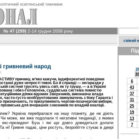
олітичний освітянський тижневик
№ 47 (299)
2-14 грудня 2008 року
свіжий 
Пі
і гривневий народ
2
у
2
АСТИВУ причину, м’яко кажучи, індиферентної поведінки
6
останні дуже непрості тижні. Бо й справді — негаразди у
кій системі трусять увесь світ, як ту грушу, — а в Україні
43
зована і обез-Головлена, суддівська система повністю
37
итуційними діями відомих Зверхників, виконавча влада
, часто-густо необґрунтованих звинувачень з боку Гаранта і
31
то призначають, то призупиняють чергові-позачергові вибори,
прізвиська для вчорашніх союзників по владній коаліції.
25
19
ем? Україна перебралася на іншу планету, де не діють
 Чи може, ми вже подолали ті негативні тенденції, з якими
13
 екс-президент Буш і які ще довго доведеться долати
7
а ні! Гривня падає, ціни ростуть, безробіття стукає в двері