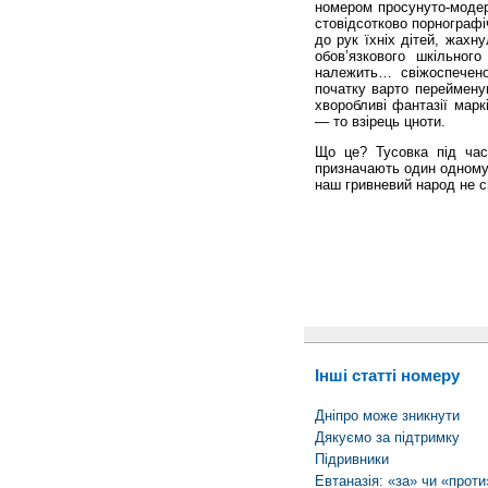
номером просунуто-модер
стовідсотково порнографі
до рук їхніх дітей, жахн
обов’язкового шкільног
належить… свіжо­спечен
початку варто перейменув
хворобливі фантазії марк
— то взірець цноти.
Що це? Тусовка під час 
призначають один одному 
наш гривневий народ не с
Інші статті номеру
Дніпро може зникнути
Дякуємо за підтримку
Підривники
Евтаназія: «за» чи «проти