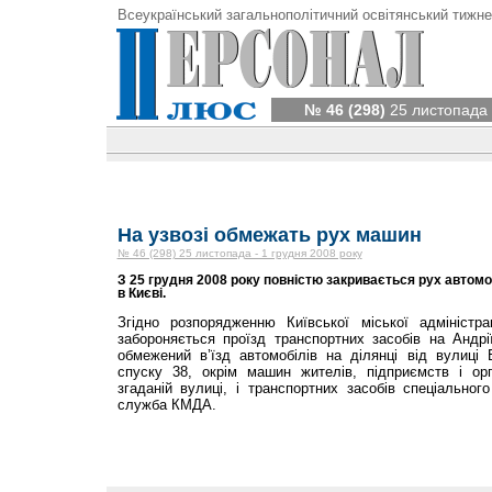
Всеукраїнський загальнополітичний освітянський тижне
№ 46 (298)
25 листопада 
На узвозі обмежать рух машин
№ 46 (298) 25 листопада - 1 грудня 2008 року
З 25 грудня 2008 року повністю закривається рух автомо
в Києві.
Згідно розпорядженню Київської міської адміністр
забороняється проїзд транспортних засобів на Андрі
обмежений в’їзд автомобілів на ділянці від вулиці 
спуску 38, окрім машин жителів, підприємств і орга
згаданій вулиці, і транспортних засобів спеціальног
служба КМДА.