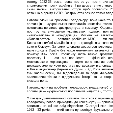
голоду 1932-33 років, вона протестує проти визна
спрямованим проти українців. При цьому гучно лунаю
ській змові», використанні історії щоб посварити Р
останню в орбіту НАТО. Гострих атак зазнає також влад
Наголошуючи на проблемі Голодомору, вона начебто в
злочинців — «українських поплічників нацистів», тобто
покликана не лише дискредитувати команду Ющенка 
про гру на внутрішньо українських поділах, припи
«націоналіста» й «бандерівця». Москва не вагаєть
«Блюзнірством, — заявляє російське МЗС, — ми вва
Києва на пам’я­ті мільйонів жертв трагедії, яка заче
ського Союзу». За ци­ми словами ховається ключова д
наче голод в Україні був лише елементом загальної 
початку 30-х років. Російську лють важко зрозумі
престижу і — last but not least — фінансів (ком
московського керівництва — адже воно визнає себе
держави, але не хоче нести за цю державу відповіда
в Києві віце-спікер Державної Думи: «Від Росії вимага
тим часом особи, які відповідальні за події минулого
залишилися тільки в підручниках історії та на стор
сказала вона.
Наголошуючи на проблемі Голодомору, влада начебто в
злочинців — «українських поплічників нацистів», тобто
У тіні цих дипломатичних сутичок точиться історична д
Голодомору поволі приходять до консенсусу — принайм
запитань, на які ще слід відповісти. Сьогодні вже ні
1932—33 років, — який виник вунаслідок брутального