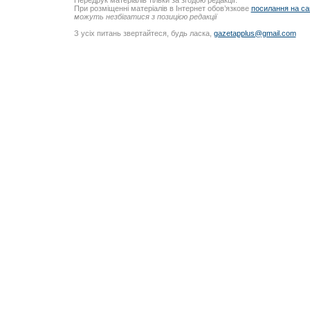
Передрук матеріалів тільки за згодою редакції.
При розміщенні матеріалів в Інтернет обов’язкове
посилання на са
можуть незбігатися з позицією редакції
З усіх питань звертайтеся, будь ласка,
gazetapplus@gmail.com