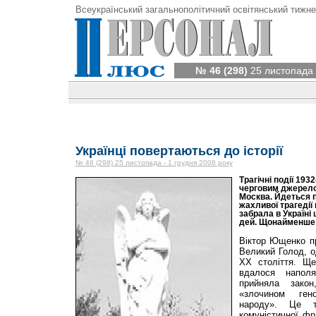
Всеукраїнський загальнополітичний освітянський тижне
№ 46 (298)
25 листопада 
Українці повертаються до історії
№ 46 (298) 25 листопада - 1 грудня 2008 року
Трагічні події 193
черговим джерелом
Москва. Йдеться п
жахливої трагедії 
забрала в Україні
дей. Щонайменше 
Віктор Ющенко пр
Великий Голод, о
XX століття. Щ
вдалося напол
прийняла зако
«злочином ген
народу». Це т
комуністичної фра