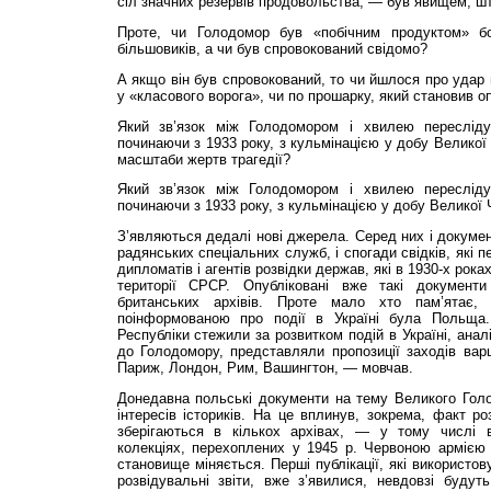
сіл значних резервів продовольства, — був явищем, ш
Проте, чи Голодомор був «побічним продуктом» бож
більшовиків, а чи був спровокований свідомо?
А якщо він був спровокований, то чи йшлося про удар 
у «класового ворога», чи по прошарку, який становив о
Який зв’язок між Голодомором і хвилею переслідува
починаючи з 1933 року, з кульмінацією у добу Великої
масштаби жертв трагедії?
Який зв’язок між Голодомором і хвилею переслідува
починаючи з 1933 року, з кульмінацією у добу Великої 
З’являються дедалі но­ві джерела. Серед них і докумен
радянських спеціальних служб, і спогади свідків, які 
дипломатів і агентів розвідки держав, які в 1930-х рок
території СРСР. Опубліковані вже такі документи 
британських архівів. Проте мало хто пам’ятає
поінформованою про події в Україні була Польща.
Республіки стежили за розвитком подій в Україні, анал
до Голодомору, представляли пропозиції заходів варш
Париж, Лондон, Рим, Вашингтон, — мовчав.
Донедавна польські до­кументи на тему Великого Го
інтересів істориків. На це вплинув, зокрема, факт ро
зберігаються в кількох архівах, — у тому числі
колекціях, перехоплених у 1945 р. Червоною армією 
становище міняється. Перші публікації, які використо
розвідувальні звіти, вже з’явилися, невдовзі будуть