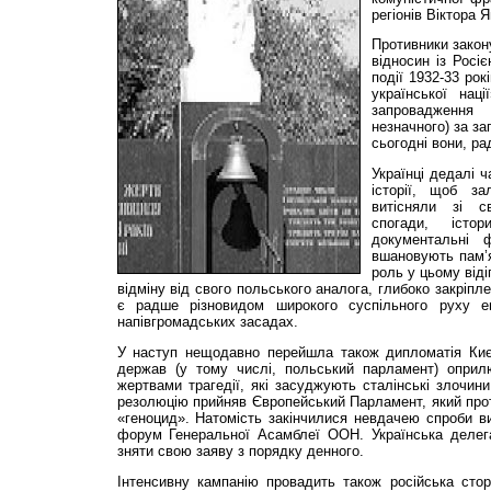
регіонів Віктора 
Противники закону
відносин із Росі
події 1932-33 рок
української нац
запровадження
незначного) за з
сьогодні вони, ра
Українці дедалі 
історії, щоб за
витісняли зі с
спогади, істор
документальні 
вшановують пам’я
роль у цьому віді
відміну від свого польського аналога, глибоко закріпл
є радше різновидом широкого суспільного руху ен
напівгромадських засадах.
У наступ нещодавно перейшла також дипломатія Києв
держав (у тому числі, польський парламент) оприл
жертвами трагедії, які засуджують сталінські злочини
резолюцію прийняв Європейський Парламент, який про
«геноцид». Натомість закінчилися невдачею спроби в
форум Генеральної Асамблеї ООН. Українська делег
зняти свою заяву з порядку денного.
Інтенсивну кампанію провадить також російська сто