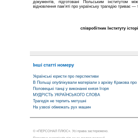
документів, підготовані Польським інститутом мі
відновлення пам’яті про українську трагедію триває — т
співробітник Інституту істор
Інші статті номеру
Українські юристи про перспективи
В Польщі опублікували матеріали з архіву Кракова про 
Половецькі танці у виконанні князя Ігоря
МУДРІСТЬ УКРАЇНСЬКОГО СЛОВА
Трагедія не терпить метушні
На узвозі обмежать рух машин
© «ПЕРСОНАЛ ПЛЮС». Усі права застережено.