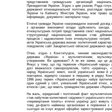
представників громадських організацій націон
Президентові України. Згідно з цим указом, Рада готу
державної етнонаціональної політики, розглядає проек
України та Кабінету Міністрів України, має право о
інформацію, документи і матеріали тощо.
Етнічні громади України «нагромадили значний досвід с
з органами виконавчої влади здійснюють заходи,
етнокультурних потреб представників своєї національ
структуризації національних меншин став дійови
процесів і задоволення їхніх етнокультурних потреб
актів Українська держава визнає поліетнічний характер
повідомляє сайт Закарпатської обласної державної адмі
Отже, згідно з Конституцією, чинним законодавств
держава «Україна» є мультиетнічним, мультику
утворенням. Ви здивовані? А як же заяви, що це д
Фокус у тому, що під терміном «Український народ» 
досі вважалося самозрозумілим, тобто «українці», «
народ Української землі, носій української мови й у
повторюю, відверто сказано в першому ж рядку Конст
1996 року термін «Український народ» набув протил
один єдиний у світі, унікальний Український етнос, 
етносів і рас, що мають громадянство держави «Україн
На жаль, юридичний і політичний факт мультиетнічно
став набутком колективної свідомості українського етн
«перевертання понять» етнічні українці досі живуть 
тому де-факто найменш організовані в порівнянні з 
сьогодні не існує жодної офіційно зареєстрованої укра