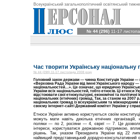
Всеукраїнський загальнополітичний освітянський тижне
№ 44 (296)
11-17 листопа
Час творити Українську національну 
№ 44 (296) 11-17 листопада 2008 року
Головний закон держави — чинна Конституція України —
«Верховна Рада України від імені Українського народу —
національностей…». Це означає, що юридично Українськ
України всіх національностей, тобто етносів. Ці етноси У
відстоювати свої етнокультурні, економічні та політичні
національних (етнічних) громад. Так, за станом на 2007 р.
національних громад із всеукраїнським та міжнародним
своєму інтернет-сайті Державний комітет України у справ
Етноси України активно користуються своїм конституц
можуть мати навіть декілька етнічних організацій, 
поляки — по 2, росіяни — 4, євреї — 7. Це дозволя
інтереси, користуватися державною підтримкою, впли
рішень. Так, указом Президента України від 22 ли
найвищий представницький дорадчо-консультативний о