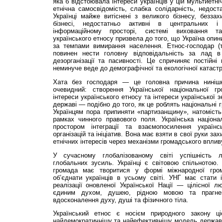
яка б відстоювала інтереси українців у цій мультиетні
етнічна самосвідомість, слабка солідарність, недост
Українці майже витіснені з великого бізнесу, безза
бізнесі, недостатньо активні в центральних і
інформаційному просторі, системі виховання та 
українського етносу призвела до того, що Україна опин
за темпами вимирання населення. Етнос-господар (т
повинен нести головну відповідальність за лад в 
дезорганізації та пасивності. Це спричиняє постійні 
неминуче веде до демографічної та екологічної катастр
Хата без господаря — це головна причина нинішн
очевидний: створення Української національної г
інтереси українського етносу та інтереси української 
державі — подібно до того, як це роблять національні 
Українцям пора припиняти «партизанщину», натомість 
рамках чинного правового поля. Українська націон
простором інтеграції та взаємопосилення українсь
організацій та ініціатив. Вона має взяти в свої руки за
етнічних інтересів через механізми громадського вплив
У сучасному глобалізованому світі успішність л
глобальних зусиль. Українці є світовою спільнотою.
громада має творитися у формі міжнародної гром
об’єднати українців в усьому світі. УНГ має стати
реалізації оновленої Української Нації — цілісної лю
єдиним духом, душею, рідною мовою та прагнен
вдосконалення духу, душі та фізичного тіла.
Український етнос є носієм природного закону ціє
найдемократичнішу та найефективнішу модель держави