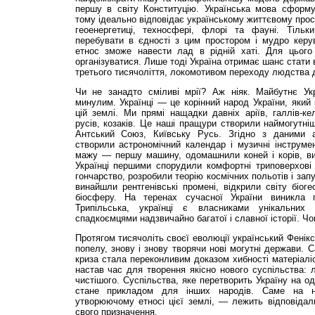
першу в світу Конституцію. Українська мова сформув
тому ідеально відповідає українському життєвому прос
геоенергетиці, техносфері, флорі та фауні. Тільк
перебувати в єдності з цим простором і мудро керув
етнос зможе навести лад в рідній хаті. Для цього
організуватися. Лише тоді Україна отримає шанс стат
третього тисячоліття, локомотивом переходу людства до
Чи не занадто сміливі мрії? Аж ніяк. Майбутнє Ук
минулим. Українці — це корінний народ України, який 
цій землі. Ми прямі нащадки давніх аріїв, галлів-кель
русів, козаків. Це наші пращури створили наймогутн
Антський Союз, Київську Русь. Згідно з даними ар
створили астрономічний календар і музичні інструме
мажу — першу машину, одомашнили коней і корів, ви
Українці першими спорудили комфортні триповерхові 
гончарство, розробили теорію космічних польотів і зап
винайшли рентгенівські промені, відкрили світу біоге
біосферу. На теренах сучасної України виникла 
Трипільська, українці є власниками унікальни
спадкоємцями надзвичайно багатої і славної історії. Ч
Протягом тисячоліть своєї еволюції український Фенікс
попелу, знову і знову творячи нові могутні держави. 
криза стала переконливим доказом хибності матеріаліс
настав час для творення якісно нового суспільства: 
чистішого. Суспільства, яке перетворить Україну на од
стане прикладом для інших народів. Саме на н
утворюючому етносі цієї землі, — лежить відповідал
свого призначення.