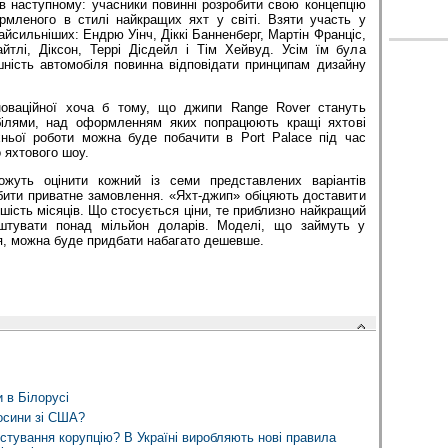
в наступному: учасники повинні розробити свою концепцію
мленого в стилі найкращих яхт у світі. Взяти участь у
айсильніших: Ендрю Уінч, Діккі Банненберг, Мартін Франціс,
тлі, Діксон, Террі Дісдейл і Тім Хейвуд. Усім їм була
шність автомобіля повинна відповідати принципам дизайну
новаційної хоча б тому, що джипи Range Rover стануть
білями, над оформленням яких попрацюють кращі яхтові
хньої роботи можна буде побачити в Port Palace під час
 яхтового шоу.
можуть оцінити кожний із семи представлених варіантів
бити приватне замовлення. «Яхт-джип» обіцяють доставити
шість місяців. Що стосується ціни, те приблизно найкращий
штувати понад мільйон доларів. Моделі, що займуть у
сця, можна буде придбати набагато дешевше.
и в Білорусі
осини зі США?
тування корупцію? В Україні виробляють нові правила