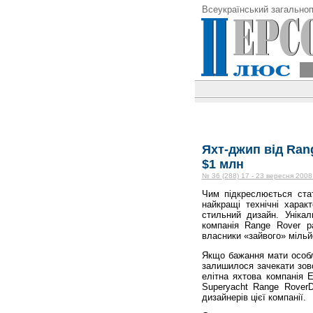
Всеукраїнський загальноп
Яхт-джип від Ran
$1 млн
№ 36 (288) 17 - 23 вересня 2008
Чим підкреслюється стат
найкращі тех­нічні харак
стильний дизайн. Уніка
компанія Range Rover р
власники «зайвого» мільй
Якщо бажання мати особл
залишилося зачекати зовс
елітна яхтова компанія 
Superyacht Ra­nge RoverD
дизайнерів цієї компанії.