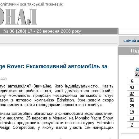
олітичний освітянський тижневик
№ 36 (288)
17 - 23 вересня 2008 року
свіжий 
Пі
ge Rover: Ексклюзивний автомобіль за
2
2
 року
6
ус автомобіля? Звичайно, його індивідуальністю. Навіть
43
теристики не роблять того, чого домагається розкішний і
37
льну можливість придбати незвичайний автомобіль готує
31
азом з яхтовою компанією Edmiston. Уже зовсім скоро
она зможуть стати господарами першого «яхт-джипу».
25
19
ивий автомобіль збігається з фінансовими можливостями,
ім небагато. 25 вересня в Монако, на Monako Yacht Show,
13
Edmiston представить результати свого конкурсу Edmiston
7
esign Co­mpe­tition, у якому взяли участь сім найкращих