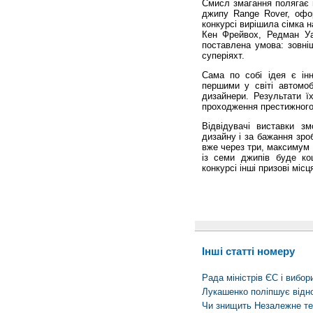
Смисл змагання полягає 
джипу Range Rover, офор
конкурсі вирішила сімка н
Кен Фрейвох, Редман Уай
поставлена умова: зовні
суперіяхт.
Сама по собі ідея є ін
першими у світі автомо
дизайнери. Результати ї
проходження престижного
Відвідувачі виставки з
дизайну і за бажання зро
вже через три, максимум 
із семи джипів буде ко
конкурсі інші призові мі
Інші статті номеру
Рада міністрів ЄС і вибор
Лукашенко поліпшує відн
Чи знищить Незалежне тес