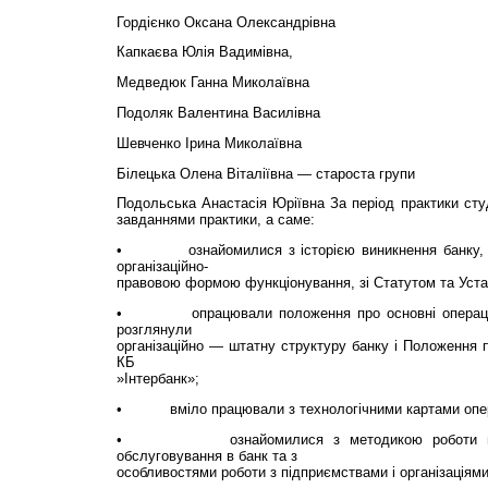
Гордієнко Оксана Олександрівна
Капкаєва Юлія Вадимівна,
Медведюк Ганна Миколаївна
Подоляк Валентина Василівна
Шевченко Ірина Миколаївна
Білецька Олена Віталіївна — староста групи
Подольська Анастасія Юріївна За період практики ст
завданнями практики, а саме:
• ознайомилися з історією виникнення банку, ос
організаційно-
правовою формою функціонування, зі Статутом та Уст
• опрацювали положення про основні операції 
розглянули
організаційно — штатну структуру банку і Положення п
КБ
»Інтербанк»;
• вміло працювали з технологічними картами опер
• ознайомилися з методикою роботи щодо 
обслуговування в банк та з
особливостями роботи з підприємствами і організаціям