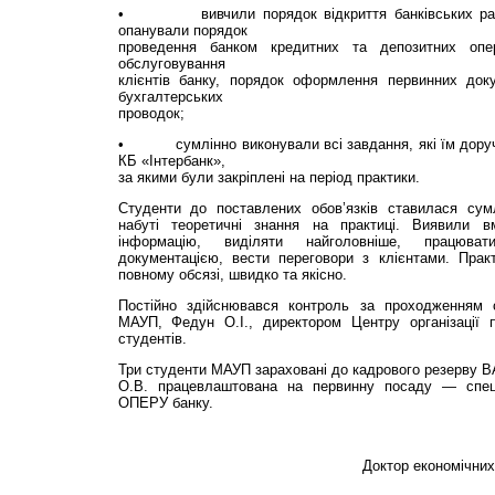
• вивчили порядок відкриття банківських рахун
опанували порядок
проведення банком кредитних та депозитних опера
обслуговування
клієнтів банку, порядок оформлення первинних докум
бухгалтерських
проводок;
• сумлінно виконували всі завдання, які їм доруча
КБ «Інтербанк»,
за якими були закріплені на період практики.
Студенти до поставлених обов’язків ставилася сум
набуті теоретичні знання на практиці. Виявили вм
інформацію, виділяти найголовніше, працюва
документацією, вести переговори з клієнтами. Прак
повному обсязі, швидко та якісно.
Постійно здійснювався контроль за проходженням 
МАУП, Федун О.І., директором Центру організації 
студентів.
Три студенти МАУП зараховані до кадрового резерву ВА
О.В. працевлаштована на первинну посаду — спеціа
ОПЕРУ банку.
Доктор економічни