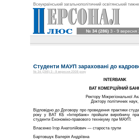
Всеукраїнський загальнополітичний освітянський тижне
№ 34 (286)
3 - 9 вересня 
Студенти МАУП зараховані до кадров
№ 34 (286) 3 - 9 вересня 2008 року
I
NTERBANK
BAT КОМЕРЦІЙНИЙ БАН
Ректору Міжрегіональної Ак
Доктору політичних наук
Відповідно до Договору про проведення практики студе
року у ВАТ КБ «Інтербанк» пройшли виробничу пра
студенти Економіко-правового технікуму при МАУП:
Власенко Ігор Анатолійович — староста групи
Бартовшук Валерія Андріївна