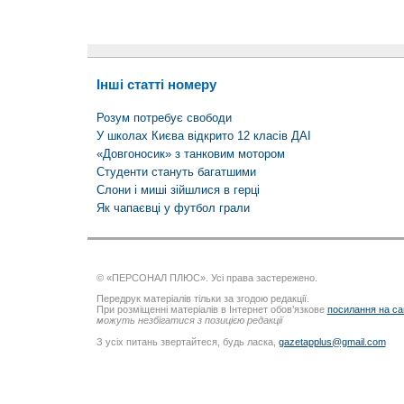
Інші статті номеру
Розум потребує свободи
У школах Києва відкрито 12 класів ДАІ
«Довгоносик» з танковим мотором
Студенти стануть багатшими
Слони і миші зійшлися в герці
Як чапаєвці у футбол грали
© «ПЕРСОНАЛ ПЛЮС». Усі права застережено.
Передрук матеріалів тільки за згодою редакції.
При розміщенні матеріалів в Інтернет обов’язкове
посилання на са
можуть незбігатися з позицією редакції
З усіх питань звертайтеся, будь ласка,
gazetapplus@gmail.com