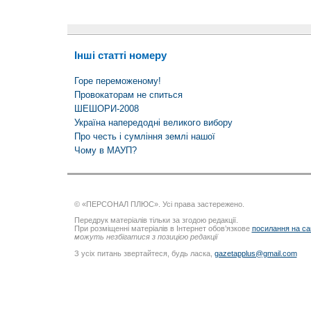
Інші статті номеру
Горе переможеному!
Провокаторам не спиться
ШЕШОРИ-2008
Україна напередодні великого вибору
Про честь і сумління землі нашої
Чому в МАУП?
© «ПЕРСОНАЛ ПЛЮС». Усі права застережено.
Передрук матеріалів тільки за згодою редакції.
При розміщенні матеріалів в Інтернет обов’язкове
посилання на са
можуть незбігатися з позицією редакції
З усіх питань звертайтеся, будь ласка,
gazetapplus@gmail.com