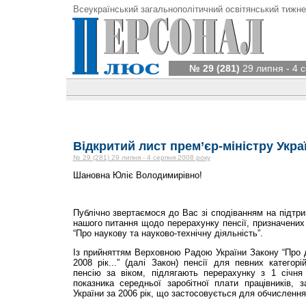
Всеукраїнський загальнополітичний освітянський тижне
№ 29 (281)
29 липня - 4 
Відкритий лист прем’єр-міністру Укр
№ 29 (281) 29 липня - 4 серпня 2008 року
Шановна Юліє Володимирівно!
Публічно звертаємося до Вас зі сподіванням на підтр
нашого питання щодо перерахунку пенсії, призначених 
“Про наукову та науково-технічну діяльність”.
Із прийняттям Верховною Радою України Закону “Про 
2008 рік...” (далі Закон) пенсії для певних категор
пенсію за віком, підлягають перерахунку з 1 січня
показника середньої заробітної плати працівників, 
України за 2006 рік, що застосовується для обчислення п