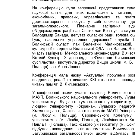
На конференцію були запрошені представники сучас
наукової еліти, для яких важливими є питання, 
економічних, правових, управлінських та політ
державотворення і несуть у собі споконвічну ід
загальнолюдського. Пленарне засідання ві
облдержадміністрації пан Святослав Кравчук, заступ
Володимир Банада, депутат обласної ради, голова обл
Гузь, начальник управління державної служби 
Волинській області пан Валентин Малиновський, 
культурної спадщини Волинської ОДА пан Василь Воро
участь завідувач Меморіального музею-садиби В’ячесл
Віталій Кушнір. З доповіддю «В’ячеслав Липинськи
суспільства» виступила директор Вищої школи ім. Б. 
Польща) пані Анна Лопонг.
Конференція мала назву «Актуальні проблеми розви
спадщина, реалії та виклики ХХІ століття» і прово
читань пам’яті В. Липинського.
У конференції взяли участь науковці Волинського ін
МАУП, Волинського національного університету, Луцьк
університету, Луцького гуманітарного університету,
людини Університету «Україна», Луцького педагогі
Хмельницького, Харківського інститутів МАУП, Універс
(м. Люблін, Польща), Європейського Колегіуму
університетів (м. Любін, Польща), Люблінського Ка
Павла ІІ (Польща), Таксінського університету (м. Сонг
відбулось покладання квітів до пам’ятника В’ячеслава
Затурцівської загальноосвітньої школи відбулась ІІ