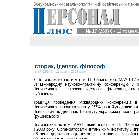
Всеукраїнський загальнополітичний освітянський тижне
№ 17 (269)
6 - 12 травня 
Історик, ідеолог, філософ
№ 17 (269) 6 - 12 травня 2008 року
У Волинському інституті ім. В. Липинського МАУП 17 к
VI міжнародну науково–практичну конференцію у р
Липинського — історика, ідеолога, філософа, політ
публіциста.
Традиція проведення міжнародних конференцій в
Липинського започаткована у 1994 році Фундацією ім
Львівським відділенням Інституту української археогра
Грушевського .
Волинський інститут МАУП, який носить ім’я В. Липинс
з 2003 року. Організаторами читань крім Інституту Ли
обласна державна адміністрація, Локачинська районн
обласний краєзнавчий музей.