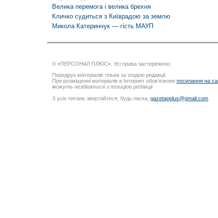
Велика перемога і велика брехня
Кличко судиться з Київрадою за землю
Микола Катеринчук — гість МАУП
© «ПЕРСОНАЛ ПЛЮС». Усі права застережено.
Передрук матеріалів тільки за згодою редакції.
При розміщенні матеріалів в Інтернет обов’язкове
посилання на са
можуть незбігатися з позицією редакції
З усіх питань звертайтеся, будь ласка,
gazetapplus@gmail.com