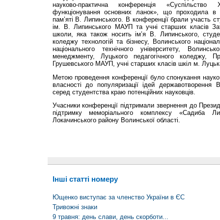
науково-практична конференція «Cус­пільство 
функціонування основних ланок», що проходила в
пам’яті В. Липинського. В конференції брали участь с
ім. В. Липинського МАУП та учні старших класів Зат
школи, яка також носить ім’я В. Липинського, студ
коледжу технологій та бізнесу, Волинського націонал
національного технічного університету, Волинськ
менеджменту, Луцького педагогічного коледжу, При
Грушевського МАУП, учні старших класів шкіл м. Луцьк
Метою проведення конференції було спонукання науко
власності до популяризації ідей державотворення 
серед студентства краю потенційних науковців.
Учасники конференції підтримали звернення до Презид
підтримку меморіального комплексу «Садиба Ли
Локачинського району Волинської області.
Інші статті номеру
Ющенко виступає за членство України в ЄС
Тривожні знаки
9 травня: день слави, день скорботи...