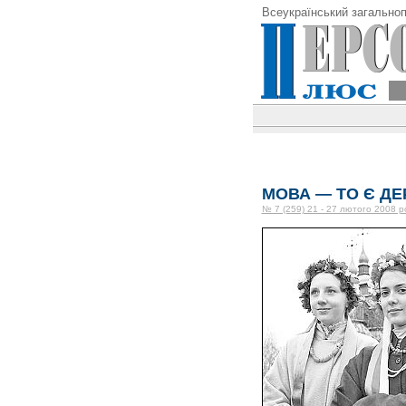
Всеукраїнський загальноп
МОВА — ТО Є Д
№ 7 (259) 21 - 27 лютого 2008 р