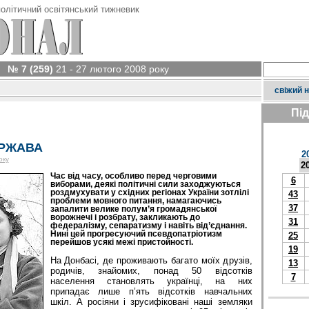
олітичний освітянський тижневик
№ 7 (259)
21 - 27 лютого 2008 року
свіжий 
Пі
ЕРЖАВА
2
оку
2
Час від часу, особливо перед черговими
6
виборами, деякі політичні сили заходжуються
роздмухувати у східних регіонах України зотлілі
43
проблеми мовного питання, намагаючись
37
запалити велике полум’я громадянської
ворожнечі і розбрату, закликають до
31
федералізму, сепаратизму і навіть від’єднання.
Нині цей прогресуючий псевдопатріотизм
25
перейшов усякі межі пристойності.
19
На Донбасі, де проживають багато моїх друзів,
13
родичів, знайомих, понад 50 відсотків
7
населення становлять українці, на них
припадає лише п’ять відсотків навчальних
шкіл. А росіяни і зрусифіковані наші земляки