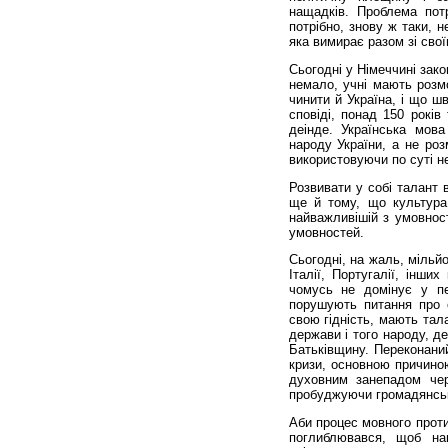
нащадків. Проблема пот
потрібно, знову ж таки, не
яка вимирає разом зі свої
Сьогодні у Німеччині зак
немало, учні мають розм
чинити й Україна, і що ш
сповіді, понад 150 років
деінде. Українська мов
народу України, а не роз
використовуючи по суті н
Розвивати у собі талант 
ще й тому, що культура 
найважливішій з умовност
умовностей.
Сьогодні, на жаль, мільйо
Італії, Португалії, інши
чомусь не домінує у пе
порушують питання про с
свою гідність, мають тала
держави і того народу, д
Батьківщину. Переконаний
кризи, основною причиною
духовним занепадом чер
пробуджуючи громадянську 
Аби процес мовного проти
поглиблювався, щоб на