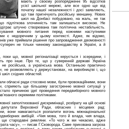
мають у своєму розпорядженні 95 відсотків
усієї шкільної мережі, але все одно ще від
початку нашої незалежності і досі заявляють,
що там пригнічують російську меншину. Нових
шкіл на Донбасі побудовано, на жаль, не так
 що підліткова злочинність там залишаться високою. Не
діграє штучно створювана там політична нестабільність.
хування мовного питання перед кожними наступними
ми є недоречним у цьому контексті. Адже, як відомо,
іонів уже приймали рішення про запровадження двомовності
усупереч не тільки чинному законодавству в Україні, а й
 поки що, мовної регіоналізації керується і зсередини, і
ать про інше. Про те, що у суверенній державі Україна
в не російська, а українська мова. Останньою практично
и, не розмовляють у держустановах, на виробництві і, що
 шкіл східних областей.
мали обласні ради стосовно мови, були провокаційними, вони
, сприяють ще більшому загостренню мовної ситуації у
е стало причиною ідеї проведення передвиборного мовного
ав’язаного окремими політиками.
овної заполітизованої дискримінації, розбрату на цій основі
 депутати Верховної Ради, обласних і місцевих рад:
ни, вони намагаються розпалити вогонь міжнаціональної
едвиборних амбіцій. «Чия мова, того й влада, чия влада,
 ще стародавні римляни. «То чого ж ми чекаємо, адже
рата часу», — писав Г.Сковорода. Саме прихована загроза
собливо у політиці, а тому таким необхідним сьогодні є