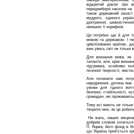
відкритий діалог про в
передвиборні наскоки на 
також державний захист к
мудрого, єдиного україн
доктринної, шовіністично
нинішніх її корифеїв.
Це потрібно ще й для т
мовою та державою. І пер
цивілізованих країнах, д
вже увесь світ не тільки в
Для визнання мови, як і
таланти, але, крім визнан
підтримка, особливо кол
пісенної творчості, мистец
Але починати нам потр
народження, дитина має 
умови для гідного житт
безпеки, стабільності, ку
громадян, які проживають 
Тому всі мають не тільки
творити нею, як це робили
На жаль, наших меценаті
добрим словом хочеться 
П. Яцика, його фонд в Укр
що Україна проб’ється кр