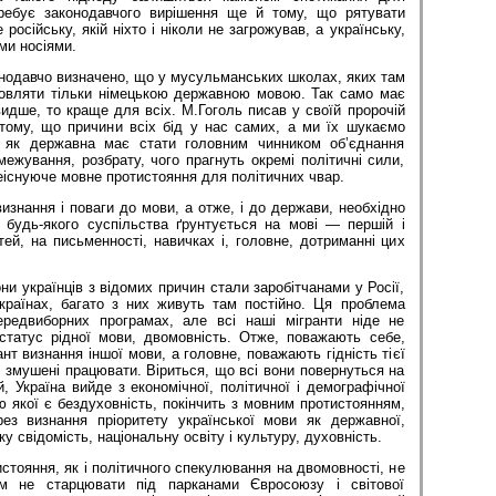
ребує законодавчого вирішення ще й тому, що рятувати
 російську, якій ніхто і ніколи не загрожував, а українську,
ми носіями.
онодавчо визначено, що у мусульманських школах, яких там
овляти тільки німецькою державною мовою. Так само має
видше, то краще для всіх. М.Гоголь писав у своїй пророчій
 тому, що причини всіх бід у нас самих, а ми їх шукаємо
а як державна має стати головним чинником об’єднання
межування, розбрату, чого прагнуть окремі політичні сили,
еіснуюче мовне протистояння для політичних чвар.
визнання і поваги до мови, а отже, і до держави, необхідно
будь-якого суспільства ґрунтується на мові — першій і
ей, на письменності, навичках і, головне, дотриманні цих
ни українців з відомих причин стали заробітчанами у Росії,
х країнах, багато з них живуть там постійно. Ця проблема
редвиборних програмах, але всі наші мігранти ніде не
татус рідної мови, двомовність. Отже, поважають себе,
нт визнання іншої мови, а головне, поважають гідність тієї
е змушені працювати. Віриться, що всі вони повернуться на
, Україна вийде з економічної, політичної і демографічної
 якої є бездуховність, покінчить з мовним протистоянням,
ез визнання пріоритету української мови як державної,
свідомість, національну освіту і культуру, духовність.
стояння, як і політичного спекулювання на двомовності, не
м не старцювати під парканами Євросоюзу і світової