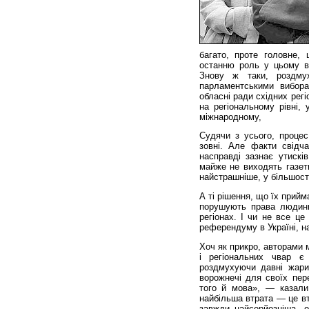
багато, проте головне,
останню роль у цьому ві
Знову ж таки, роздму
парламентськими вибора
обласні ради східних рег
на регіональному рівні, 
міжнародному,
Судячи з усього, процес,
зовні. Але факти свідч
насправді зазнає утискі
майже не виходять газет
найстрашніше, у більшості
А ті рішення, що їх прий
порушують права людини
регіонах. І чи не все ц
референдуму в Україні, н
Хоч як прикро, авторами м
і регіональних чвар є
роздмухуючи давні жари
ворожнечі для своїх пер
того й мова», — казали
найбільша втрата — це вт
завжди найсерйозніша, о