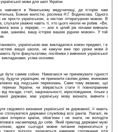
української мови для шкіл України.
х навчався в Уманському медучилищі, де історію нам
телька, Божою милістю, росіянка Н.Г. Воденісова. Одного
к не просто українською, а чистою літературною мовою. В
, слухали уважно навіть ті, хто цього ніколи не робив. «Ви,
вила вона у перерві, — але я цілий рік ночами вивчала
, вам, шановні, вашу історію вашою рідною мовою». У той
ом.
ановито, українською має викладатися кожен предмет, і в
 системі вищої школи, не кажучи вже про уроки мови й
 мають бути факультативи, посібники з вивчення української
 викладачами, усіма охочими.
ще бути самим собою. Намагаюся не принижувати гідності
гну, будучи українцем, не принизити своїми діями, вчинками
залежно від людських переконань. Саме тому вважаю, що
 теренах України, чи збирається стати її повноправним
ід посади, статі, національності, віросповідання, тільки з
аної держави, має українську мову визнати, вивчити і
 для свідомого визнання української як державної, її мають
но спілкуватися державні службовці всіх рангів. Узагалі, як
вні інтереси країни, обов’язки і не знати, не володіти
еповага насамперед до себе. Який приклад державні мужі
лінню, адже сьогодні мовне питання переноситься у
а такого підходу залишиться каменем спотикання для