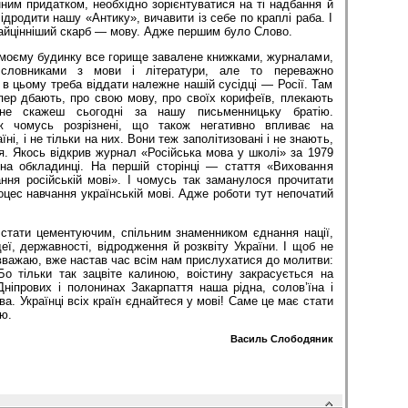
нним придатком, необхідно зорієнтуватися на ті надбання й
Відродити нашу «Антику», вичавити із себе по краплі раба. І
айцінніший скарб — мову. Адже першим було Слово.
 моєму будинку все горище завалене книжками, журналами,
, словниками з мови і літератури, але то переважно
і в цьому треба віддати належне нашій сусідці — Росії. Там
пер дбають, про свою мову, про своїх корифеїв, плекають
 не скажеш сьогодні за нашу письменницьку братію.
 чомусь розрізнені, що також негативно впливає на
ні, і не тільки на них. Вони теж заполітизовані і не знають,
я. Якось відкрив журнал «Російська мова у школі» за 1979
на обкладинці. На першій сторінці — стаття «Виховання
ння російській мові». І чомусь так заманулося прочитати
оцес навчання українській мові. Адже роботи тут непочатий
 стати цементуючим, спільним знаменником єднання нації,
деї, державності, відродження й розквіту України. І щоб не
вважаю, вже настав час всім нам прислухатися до молитви:
Бо тільки так зацвіте калиною, воістину закрасується на
ніпрових і полонинах Закарпаття наша рідна, солов’їна і
а. Українці всіх країн єднайтеся у мові! Саме це має стати
ю.
Василь Слободяник