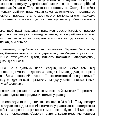
изнання статусу української мови, а не кавалерійські
теренах України, її автохтонного етносу на Сході. Потрібен
онституційних прав української автентичності, великого,
ського народу від старо-нового регіонального підходу,
ї й сепаратистської ідеології — від царату, більшовиків і
ого, щоб наші нащадки пишалися своєю історією, нашою
ш, ніж застосувати владу й закон, як це робиться у всіх
ати шанс усім визнати українську мову як державну, котру
изнав, а й вивчає.
 таланту, потрібний талант визнання. Україна багата на
ня, бажання вивчати саме українську, необхідні й допомога,
и це стосується дітей, їхнього навчання, літературної,
ької діяльності.
ібно ще з дитячих ясел, садків, шкіл. Саме там, від
знати, що мова — держава, яка, як і мати, дбає, створює
я. Вона основний гарант її незалежності, національної
льтури, духовності, престижу, іміджу у світі, а отже, і всіх
у цій державі.
 навчитися розмовляти цією мовою, а й визнати її престиж,
 наші відомі попередники, великі українці.
в-благодійників ще не так багато в Україні. Тому вкотре
згадати канадського бізнесмена українського походження
аїні, на презентації якого я мав честь бути. П.Яцик вірив,
ізь усі перешкоди. Саме він започаткував власним коштом