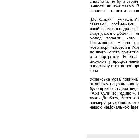
спільноти, не бути втори
цінності, які вже маємо. 
головне — плекати наш н
Мої батьки — учителі. У
газетами, посібниками
російськомовні видання, 
скрупульозно дбали, і те
молоді таланти, чого
Письменники у нас теж
мовотворчі процеси в Украї
до якого берега прибитис
р. з портретом Пушкіна 
школярів у процесі навча
аналогічну статтю про пр
край.
Українська мова повинна
втіленням національної і
було прикро за державу, 
«Аби були всі єдино!». 
луках Донбасу, берегах Д
невмируща українська мов
нашою національною ідеє