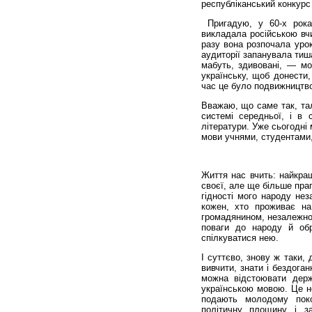
республіканський конкурс 
Пригадую, у 60-х рока
викладала російською вчи
разу вона розпочала уро
аудиторії запанувала тиша
мабуть, здивовані, — мо
українську, щоб донести
час це було подвижництв
Вважаю, що саме так, тал
системі середньої, і в
літератури. Уже сьогодні
мови учнями, студентами,
Життя нас вчить: найкра
своєї, але ще більше пра
гідності мого народу не
кожен, хто проживає на
громадянином, незалежно в
поваги до народу й обр
спілкуватися нею.
І суттєво, знову ж таки,
вивчити, знати і бездоган
можна відстоювати держа
українською мовою. Це н
подають молодому поко
політичну площину і з