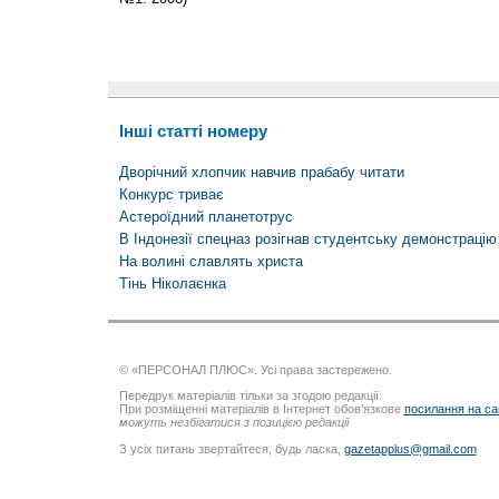
Інші статті номеру
Дворічний хлопчик навчив прабабу читати
Конкурс триває
Астероїдний планетотрус
В Індонезії спецназ розігнав студентську демонстрацію
На волині славлять христа
Тінь Ніколаєнка
© «ПЕРСОНАЛ ПЛЮС». Усі права застережено.
Передрук матеріалів тільки за згодою редакції.
При розміщенні матеріалів в Інтернет обов’язкове
посилання на са
можуть незбігатися з позицією редакції
З усіх питань звертайтеся, будь ласка,
gazetapplus@gmail.com