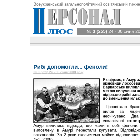
Всеукраїнський загальнополітичний освітянський тижне
№ 3 (255)
24 - 30 січня 2
Рибі допомогли... феноли!
№ 3 (255) 24 - 30 січня 2008 року
Як відомо, в Амур з
різновиди лососеви
Варварське виловлюв
метою вилучення чо
підірвало рибні зап
до зменшення кіль­кос
Процвітало брако
вилов за ліцен
неочікувано. Дв
екологічної катас
Амур вилились відходи, що мали в собі феноли. 
виловлену в Амурі перестали купувати. Відповідн
вакханалія. За 2 роки екосистема майже відновилас
№1. 2008)