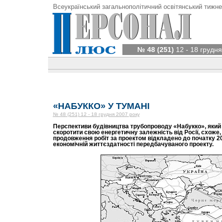
Всеукраїнський загальнополітичний освітянський тижне
№ 48 (251)
12 - 18 грудня
«НАБУККО» У ТУМАНІ
№ 48 (251) 12 - 18 грудня 2007 року
Перспективи будівництва трубопроводу «Набукко», який
скоротити свою енергетичну залежність від Росії, схоже,
продовження робіт за проектом відкладено до початку 20
економічній життєздатності передбачуваного проекту.