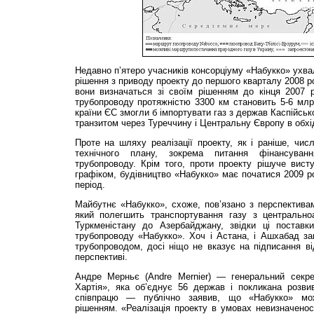
Недавно п’ятеро учасників консорціуму «Набукко» ухва
рішення з приводу проекту до першого кварталу 2008 р
вони визначаться зі своїм рішенням до кінця 2007 р
трубопроводу протяжністю 3300 км становить 5-6 млр
країни ЄС змогли б імпортувати газ з держав Каспійськ
транзитом через Туреччину і Центральну Європу в обхід
Проте на шляху реалізації проекту, як і раніше, чис
технічного плану, зокрема питання фінансуван
трубопроводу. Крім того, проти проекту рішуче висту
графіком, будівництво «Набукко» має початися 2009 ро
період.
Майбутнє «Набукко», схоже, пов’язано з перспективам
який полегшить транспортування газу з центральноа
Туркменістану до Азербайджану, звідки ці постав
трубопроводу «Набукко». Хоч і Астана, і Ашхабад за
трубопроводом, досі ніщо не вказує на підписання ві
перспективі.
Андре Мерньє (Andre Mernier) — генеральний секрет
Хартія», яка об’єднує 56 держав і покликана розви
співпрацю — публічно заявив, що «Набукко» мо
рішенням. «Реалізація проекту в умовах невизначеност