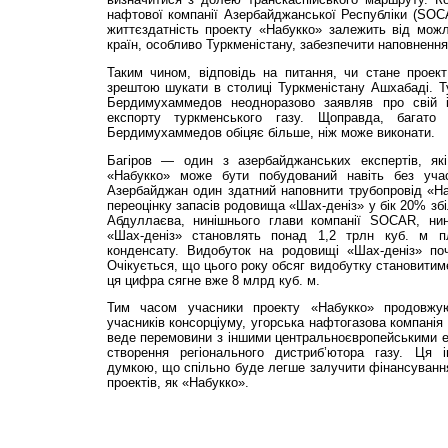
нафтової компанії Азербайджанської Республіки (SOC
життєздатність проекту «Набукко» залежить від можл
країн, особливо Туркменістану, забезпечити наповненн
Таким чином, відповідь на питання, чи стане проект
зрештою шукати в столиці Туркменістану Ашхабаді. Т
Бердимухаммедов неодноразово заявляв про свій 
експорту туркменського газу. Щоправда, багато 
Бердимухаммедов обіцяє більше, ніж може виконати.
Багіров — один з азербайджанських експертів, як
«Набукко» може бути побудований навіть без учас
Азербайджан один здатний наповнити трубопровід «Н
переоцінку запасів родовища «Шах-деніз» у бік 20% зб
Абдуллаєва, нинішнього глави компанії SOCAR, нин
«Шах-деніз» становлять понад 1,2 трлн куб. м 
конденсату. Видобуток на родовищі «Шах-деніз» поч
Очікується, що цього року обсяг видобутку становитиме
ця цифра сягне вже 8 млрд куб. м.
Тим часом учасники проекту «Набукко» продовжу
учасників консорціуму, угорська нафтогазова компанія
веде перемовини з іншими центральноєвропейськими е
створення регіонального дистриб’ютора газу. Ця і
думкою, що спільно буде легше залучити фінансуванн
проектів, як «Набукко».