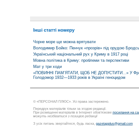
Інші статті номеру
Чорне море ще можна врятувати
Володимир Бойко: Пенчук «прозрів» під орудою Бродськ
Український національний рух у Криму в 1917 році
Мовна політика в Криму: проблеми та перспективи
Мат у три ходи
«ПОВИННІ ПАМ’ЯТАТИ, ЩОБ НЕ ДОПУСТИТИ...» У Фран
Голодомор 1932—1933 років в Україні геноцидом
© «ПЕРСОНАЛ ПЛЮС». Усі права застережено.
Передрук матеріалів тільки за згодою редакції.
При розміщенні матеріалів в Інтернет обов’язкове
посилання на са
можуть незбігатися з позицією редакції
З усіх питань звертайтеся, будь ласка,
gazetapplus@gmail.com