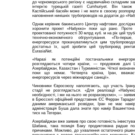
до чорноморського регіону є надзвичайно складним з
інтерн’ю турецькій газеті Cumhuriyet. Він тако
Каспійський басейн може і не мати в своєму розпоряд
наповнення нинішніх трубопроводів на додаток до «Наб
Однак керівник бакинського Центру нафтових дослідж
хоронити проект «Набукко» поки що рано. Проте 
проектованої потужності 30 млрд куб. м на рік цей тру
технічно-економічного обгрунтування. «По-перше
енергоресурси прокачуватимуться цим трубопроводо
достатньо їх, щоб зробити цей трубопровід рент
EurasiaNet.
«Наразі як потенційні постачальники енергор
розглядаються чотири країни, — продовжив дал
Азербайджан, Казахстан і Туркменістан. Чіткої визначе
поки що немає. Четверта країна, Іран, вважає
енергоресурсів через міжнародні санкції».
Чиновники Євросоюзу наполягають, що участь Ірану
стадії не розглядається. «Для реалізації «Набукк
необхідності, і ми на нього не розраховуємо», — заяви
в Брюсселі офіційний представник ЄС Ферран Тарадел
даними американської розвідки, Іран не має намі
адміністрація Буша дала знати про намір Вашингтона
тиск на Тегеран.
Азербайджан вже заявив про свою готовність інвестува
Шабана, така позиція Баку продиктована радше пол
причинами. Можливо, до ухвалення остаточного рішен
визначитися з долею транскаспійського маршруту. К