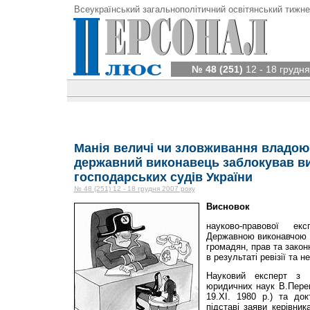
Всеукраїнський загальнополітичний освітянський тижне
№ 48 (251)
12 - 18 грудня
Манія величі чи зловживання владою
державний виконавець заблокував в
господарських судів України
№ 48 (251) 12 - 18 грудня 2007 року
Висновок
науково-правової е
Державною виконавчою 
громадян, прав та закон
в результаті ревізії та 
Науковий експерт з 
юридичних наук В.Пер
19.ХІ. 1980 р.) та до
підставі заяви керівни