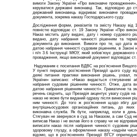
вимоги Закону України «Про виконавче провадження»,
керуватися державні виконавці. Так, відповідно до ст
державний виконавець відкриває виконавче провадже
документа, зокрема наказу Господарського суду.
Дослідження форми, реквізитів та змісту Наказу від 1
повністю відповідає ст. 19 Закону України «Про вико
Наказ містить дату видачі, дату і номер судового ріш
видано, дату набрання чинності рішенням та термі
документа до виконання. Вимоги про те, що дата ви
датою набрання чинності судовим рішенням, в Законі 
і п/п 3.6 Інструкції МЮУ, який зобов’язує державного
провадження, якщо виконавчий документ відповідає ст
Надуманим є посилання ВДВС на роз’яснення Вищого г
У пункті першому роз’яснення Президії цього суду в
деякі питання практики виконання рішень, ухвал, п
України» записано: «Наказ видається стягувачеві 
набрання судовим рішенням чинності. Отже, дата ви
датою набрання рішенням чинності». Граматичне та з
речень свідчить, що Президія акцентує увагу судів на 
наказ не може бути виданий одразу після винесення ріш
ним чинності. До того ж роз’яснення щодо збігу да
внутрішньосудових організаційних питань, до яки
виконавча служба. Як бути, наприклад, коли в день
Стягувач не звернувся в суд за Наказом, а сам Суд 
виписав Наказ і не вклав його в справу чи не відправ
виписати наказ після набрання чинності судовим ріш
здоровому глузду, а оформлення наказу «заднім числ
відомо, що в роз’ясненнях Президії ВГСУ оприлюдню