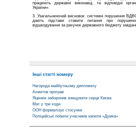
працюють державні виконавці, та відповідні орга
України».
3. Узагальнюючий висновок: системні порушення ВДВС К
дають підстави ставити питання про порушенн
відшкодування за рахунок державного бюджету завдани
Інші статті номеру
Нагорода майбутньому дипломату
Ахметов програв
Яценюк заборонив знищувати серце Києва
Мат у три ходи
ООН формалізує стосунки
Поліцейські побили учасників капели «Думка»