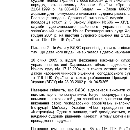
судами іменем України і є обов’язковим для виконання
порядку, встановленому Законом України «Про в
21.04.1999 р. №606-Х1У (надалі — «Закон 606-ХV
держави для примусового виконання судових рішень є
Реалізація завдань Державної виконавчої служби — 
посадовців (ст.ст. 2, 5 Закону України №606 — XIV).
служби Дергачівського районного управління юс
зобов’язаний виконати Наказ Господарського суду Хар
грудня 2004 р. на підставі судового рішення від 17.12
ст.ст. 115 і 116 ГПК України).
Питання 2. Чи були у ВДВС правові підстави для відмо
тим, що дата його видачі не збігалася з датою набранн
10 січня 2005 р. відділ Державної виконавчої служ
управляння юстиції Харківського області відмовив
Наказу суду від 17.12.2004 р. з такого мотиву: дата 
датою набрання чинності рішенням Господарського су
та 116 ГПК України, а також роз’ясненню Президії
України (ВГСУ) від 28.03.2002 р. № 04-5/365.
Наведене свідчить, що ВДВС відмовився виконати с
підстав, що є неприпустимим. Існує процедура і пра
помилок і неточностей для запобігання ухилення бор
виконання своїх господарських зобов’язань (наприкл
Інструкції Мін’юсту України «Про проведення 
«Інструкція»). Однак у випадку, який досліджується, 
набрання судовим рішенням чинності, а тому мотиви ві
провадження надумані.
По-перше, суд не порушив ст. 85 та 116 ГПК Україн