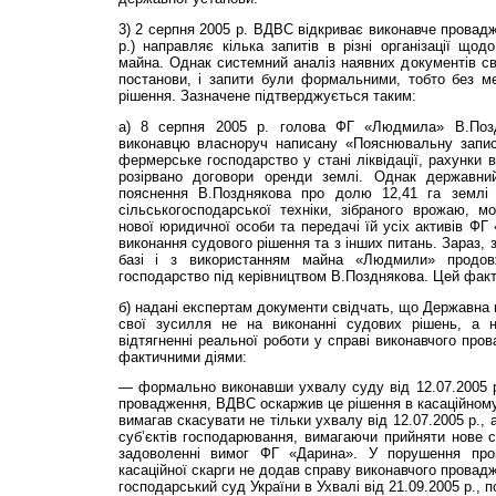
3) 2 серпня 2005 р. ВДВС відкриває виконавче провадже
р.) направляє кілька запитів в різні організації щ
майна. Однак системний аналіз наявних документів с
постанови, і запити були формальними, тобто без м
рішення. Зазначене підтверджується таким:
а) 8 серпня 2005 р. голова ФГ «Людмила» В.По­з
виконавцю власноруч написану «Пояснювальну запис
фермерське господарство у стані ліквідації, рахунки в
розірвано договори оренди землі. Однак державни
пояснення В.Позднякова про долю 12,41 га землі 
сільськогосподарської техніки, зібраного врожаю, м
нової юридичної особи та передачі їй усіх активів Ф
виконання судового рішення та з інших питань. Зараз,
базі і з використанням майна «Людмили» продо
господарство під керівництвом В.Позднякова. Цей факт
б) надані експертам документи свідчать, що Державна
свої зусилля не на виконанні судових рішень, а н
відтягненні реальної роботи у справі виконавчого про
фактичними діями:
— формально виконавши ухвалу суду від 12.07.2005 р
провадження, ВДВС оскаржив це рішення в касаційному
вимагав скасувати не тільки ухвалу від 12.07.2005 р., 
суб’єктів господарювання, вимагаючи прийняти нове 
задоволенні вимог ФГ «Дарина». У порушення пр
касаційної скарги не додав справу виконавчого провад
господарський суд України в Ухвалі від 21.09.2005 р.,