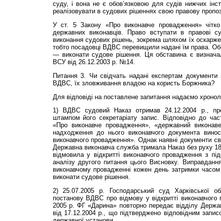
суду, і вона не є обов’язковою для судів нижчих інст
реалізовувати в судових рішеннях свою правову пропоз
У ст. 5 Закону «Про виконавче провадження» чітко
державних виконавців. Право вступати в правові с
виконання судових рішень, зокрема шляхом їх оскарже
тобто посадовці ВДВС перевищили надані їм права. Об
— виконати судове рішення. Ця обставина є визнача
ВСУ від 26.12.2003 р. №14.
Питання 3. Чи свідчать надані експертам документи пр
ВДВС, їх зловживання владою на користь Боржника?
Для відповіді на поставлене запитання надаємо хронол
1) ВДВС судовий Наказ отримав 24.12.2004 р., пр
штампом його секретаріату запис. Відповідно до час
«Про виконавче провадження», «державний виконаве
надходження до нього виконавчого документа винос
виконавчого провадження». Однак наявні документи св
Державна виконавча служба тримала Наказ без руху 18 д
відмовила у відкритті виконавчого провадження з під
аналізу другого питання цього Висновку. Виправданн
виконавчому провадженні кожен день затримки часом
виконати судове рішення.
2) 25.07.2005 р. Господарський суд Харківської о
постанову ВДВС про відмову у відкритті виконавчого 
2005 р. ФГ «Дарина» повторно передає відділу Держа
від 17.12.2004 р., що підтверджено відповідним запис
державної установи.