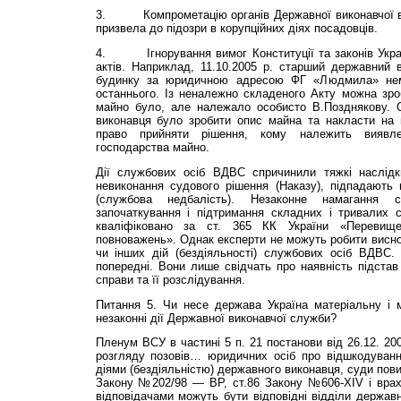
3.
Компрометацію органів Державної виконавчої вла
призвела до підозри в корупційних діях посадовців.
4.
Ігнорування вимог Конституції та законів Украї
актів. Наприклад, 11.10.2005 р. старший державний 
будинку за юридичною адресою ФГ «Людмила» нем
останнього. Із неналежно складеного Акту можна зро
майно було, але належало особисто В.Позднякову. 
виконавця було зробити опис майна та накласти на 
право прийняти рішення, кому належить виявл
господарства майно.
Дії службових осіб ВДВС спричинили тяжкі наслідк
невиконання судового рішення (Наказу), підпадають 
(службова недбалість). Незаконне намагання с
започаткування і підтримання складних і тривалих
кваліфіковано за ст. 365 КК України «Перевищ
повноважень». Однак експерти не можуть робити висн
чи інших дій (бездіяльності) службових осіб ВДВС. 
попередні. Вони лише свідчать про наявність підста
справи та її розслідування.
Питання 5. Чи несе держава Україна матеріальну і м
незаконні дії Державної виконавчої служби?
Пленум ВСУ в частині 5 п. 21 постанови від 26.12. 20
розгляду позовів… юридичних осіб про відшкодування
діями (бездіяльністю) державного виконавця, суди пови
Закону №202/98 — ВР, ст.86 Закону №606-XIV і врах
відповідачами можуть бути відповідні відділи державн