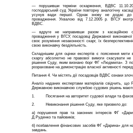
— порушивши терміни оскарження, ВДВС 11.10.2
господарський суд України повторну аналогічну касац
усунув вади першої. Однак знову не додає до 
провадження. Ухвалою від 7.12.2005 р. ВГСУ вкотр
ВДВС.
— вдруге не направивши разом з касаційною ск
провадження у ВГСУ, посадовці Державної виконавчої
своє розуміння незаконності скарг, їх безперспективн
свою виконавчу бездіяльність.
Складнішим для оцінки експертів є пояснення мети
скаргу абсолютно не правової вимоги скасувати не 
рішення Суду, яким визнано борг ФГ «Людмила». З по
розраховане на демонстрацію власної активності пере
Питання 4. Чи містять дії посадовців ВДВС ознаки злоч
Аналіз наданих експертами матеріалів свідчить, що Р
Державною виконавчою службою судових рішень мають 
1.
Посягання на авторитет судової влади та фахові
2.
Невиконання рішення Суду, яке призвело до:
а) порушення прав та законних інтересів ФГ «Дар
Д.Руденко та пайовиків;
б) позбавлення фінансових засобів ФГ «Дарина» для н
завдань.