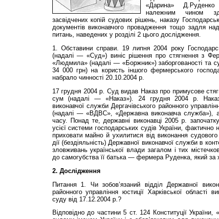
«Дарина» Д.Руденко
належним чином зді
засвідчених копій судових рішень, наказу Господарськ
документів виконавчого провадження тощо задля над
питань, наведених у розділі 2 цього дослідження.
1. Обставини справи. 19 липня 2004 року Господарсь
(надалі — «Суд») виніс рішення про стягнення з Фер
«Людмила» (надалі — «Боржник») заборгованості та су
34 000 грн) на користь іншого фермерського госпо
набрало чинності 20.10.2004 р.
17 грудня 2004 р. Суд видав Наказ про примусове стяг
сум (надалі — «Наказ»). 24 грудня 2004 р. Нака
виконавчої служби Дергачівського районного управлінн
(надалі — «ВДВС», «Державна виконавча служба»), а
часу. Понад те, державні виконавці 2005 р. започатк
усієї системи господарських судів України, фактично
приховати майно й ухилитися від виконання судового
дії (бездіяльність) Державної виконавчої служби в кон
зловживань української влади загалом і тих містечк
до самогубства її батька — фермера Руденка, який за
2. Дослідження
Питання 1. Чи зобов’язаний відділ Державної викон
районного управління юстиції Харківської області в
суду від 17.12.2004 р.?
Відповідно до частини 5 ст. 124 Конституції України,