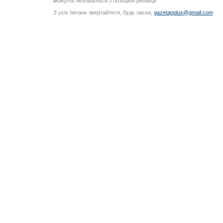
можуть незбігатися з позицією редакції
З усіх питань звертайтеся, будь ласка,
gazetapplus@gmail.com