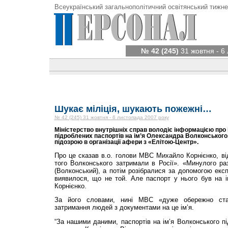
Всеукраїнський загальнополітичний освітянський тижне
№ 42 (245)
31 жовтня - 6
Шукає міліція, шукають пожежні…
№ 42 (245) 31 жовтня - 6 листопада 2007 року
Міністерство внутрішніх справ володіє інформацією про 
підроблених паспортів на ім’я Олександра Волконського,
підозрою в організації афери з «Елітою-Центр».
Про це сказав в.о. голови МВС Михайло Корнієнко, ві
того Волконського затримали в Росії». «Минулого ра
(Волконський), а потім розібралися за допомогою експе
виявилося, що не той. Але паспорт у нього був на і
Корнієнко.
За його словами, нині МВС «дуже обережно ста
затримання людей з документами на це ім’я.
“За нашими даними, паспортів на ім’я Волконського пі