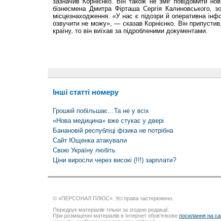
зазначив Корнієнко. Він також не зміг повідомити нов
бізнесмена Дмитра Фірташа Сергія Калиновського, з
місцезнаходження. «У нас є підозри й оперативна інфо
озвучити не можу», — сказав Корнієнко. Він припусти
країну, то він виїхав за підробленими документами.
Інші статті номеру
Грошей побільшає…Та не у всіх
«Нова медицина» вже стукає у двері
Банановій республіці фізика не потрібна
Сайт Ющенка атакували
Свою Україну любіть
Ціни виросли через високі (!!!) зарплати?
© «ПЕРСОНАЛ ПЛЮС». Усі права застережено.
Передрук матеріалів тільки за згодою редакції.
При розміщенні матеріалів в Інтернет обов’язкове
посилання на са