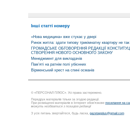
Інші статті номеру
«Нова медицина» вже стукає у двері
Ринок житла: здати типову трикімнатну квартиру не так
ГРОМАДСЬКЕ ОБГОВОРЕННЯ РЕДАКЦІЇ КОНСТИТУЦ
СТВОРЕННЯ НОВОГО ОСНОВНОГО ЗАКОНУ
Менеджмент для викладачів
Пам’яті на ратнім полі убієнних
Вірменський хрест на спині османів
© «ПЕРСОНАЛ ПЛЮС». Усі права застережено.
Передрук матеріалів тільки за згодою редакції.
При розміщенні матеріалів в Інтернет обов’язкове
посилання на са
можуть незбігатися з позицією редакції
З усіх питань звертайтеся, будь ласка,
gazetapplus@gmail.com