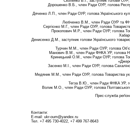
Скопенко В.І., заступник голови ОУР,
Дорошенко В.Б., член Ради ОУР, голова Респу
Дяченко Л.П., член Ради ОУР, голова Українського ку
Любченко В.М., член Ради ОУР та ФН
Сергієнко М.Г., член Ради ОУР, голова Товариств
Прокопович М.Р., член Ради ОУР, голова То
Хабар
Денисенко Д.М., заступник голови Українського товар
Турчин М.М., член Ради ОУР, голова Об’є
Манович В.М., член Ради ФНКА УР, голова НК
Криницький О.М., член Ради ОУР, голова То
«Джере
Засенко М.І., член Ради ОУР, голова Сахалінс
Медяник М.М., член Ради ОУР, голова Товариства укр
Тегза В.Ю., член Ради ФНКА УР, 
Волик М.О., член Ради ОУР, голова Полтавськог
Прес-служба реґіона
Контакти:
E-mail: ukr-oum@yandex.ru
Тел. +7 495 730-4022, +7 499 767-8643