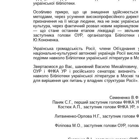
української бібліотеки.
Особливо прикро, що це знищення здійснюється
методами, через усунення високопрофесійного директ
призначення на її місце людини, яка не знає українськ
культура, через фактичний розвал новим керівництвом 
— що стане останнім етапом ліквідації — звільне
заступника голови ОУР, організатора Бібліотеки 
Ю.Кононенка.
Українська громадськість Росії, члени Об’єднання у
національно-культурної автономії українців Росії вис
подіями навколо Бібліотеки української літератури в Мо
Звертаємося до Вас, шановний Василю Михайловичу, я
ОУР і ФНКА УР і російського сенатора: визначіть 
навколо Бібліотеки української літератури в Москві т
для вирішення цих питань у владних структурах Росії».
Семененко В.Ф.
Паняк С.Г., перший заступник голови ФНКА У
Костюк А.П., заступник голови ФНКА УР, 
Литвиненко-Орлова Н.Г., заступник голови 
Філіпова М.О., заступник голови ОУР, голов