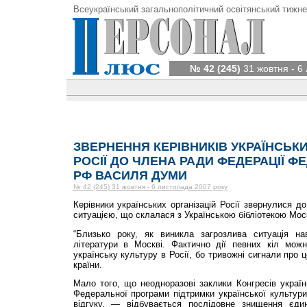
Всеукраїнський загальнополітичний освітянський тижне
№ 42 (245)
31 жовтня - 6
ЗВЕРНЕННЯ КЕРІВНИКІВ УКРАЇНСЬКИ
РОСІЇ ДО ЧЛЕНА РАДИ ФЕДЕРАЦІЇ Ф
РФ ВАСИЛЯ ДУМИ
№ 42 (245) 31 жовтня - 6 листопада 2007 року
Керівники українських організацій Росії звернулися д
ситуацією, що склалася з Українською бібліотекою Моск
“Близько року, як виникла загрозлива ситуація нав
літератури в Москві. Фактично дії певних кіл мож
українську культуру в Росії, бо тривожні сигнали про ц
країни.
Мало того, що неодноразові заклики Конгресів украї
Федеральної програми підтримки української культури
відгуку, — відбувається послідовне знищення єдин