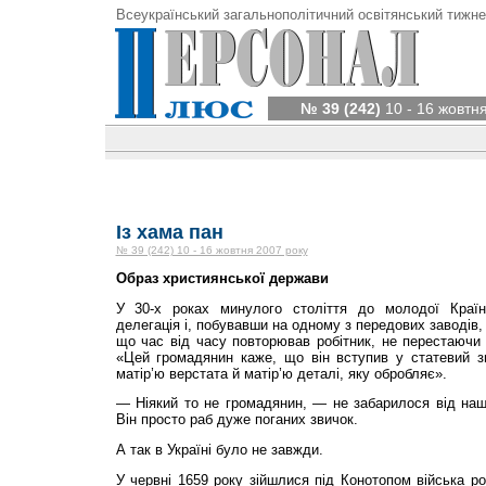
Всеукраїнський загальнополітичний освітянський тижне
№ 39 (242)
10 - 16 жовтн
Із хама пан
№ 39 (242) 10 - 16 жовтня 2007 року
Образ християнської держави
У 30-х роках минулого століття до молодої Краї
делегація і, побував­ши на одному з передових заводів
що час від часу повторював робітник, не перестаючи
«Цей громадянин каже, що він вступив у статевий зв
матір’ю верстата й матір’ю деталі, яку обробляє».
— Ніякий то не громадянин, — не забарилося від нащ
Він просто раб дуже поганих звичок.
А так в Україні було не завжди.
У червні 1659 року зійшлися під Конотопом війська ро