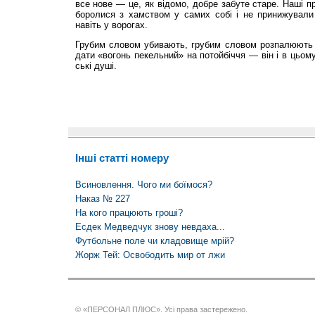
все нове — це, як відомо, добре забуте старе. Наші 
боролися з хамством у самих собі і не принижували 
навіть у ворогах.
Грубим словом убивають, грубим словом розпалюють в
дати «вогонь пекельний» на потойбіччя — він і в цьом
ські душі.
Інші статті номеру
Всиновлення. Чого ми боїмося?
Наказ № 227
На кого працюють гроші?
Есдек Медведчук знову невдаха...
Футбольне поле чи кладовище мрій?
Жорж Тей: Освободить мир от лжи
© «ПЕРСОНАЛ ПЛЮС». Усі права застережено.