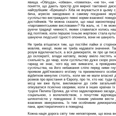
явища. «Облуда», «об­ман», «помилка», «не те», «не 
поняття, що дають простір для мирної тактовної диску
найгрубішим: «Брешеш!» Хі­ба не вчувається в цьому сл
бича, агресію закодо­вано в самому поєднанні зву­кі
суспільство вистраждало пе­вні норми взаємної поведі
достойників. Чи можна ска­зати, що наші законотворц
«парламентськими вислова­ми»? На жаль, ні. І як можн
руючи традиції чемності, яки­ми славилася колись н
від політиків, коли першою їхньою жер­твою стала кул
шануючи людської гідності опонента, вони не шанують 
Не треба втішатися тим, що постійні лайки зі сторіно
мовляв, емоції, яким не треба надавати значення. Там
розум відклю­чається, а вся демократія, як про це пи
до охлократії, вла­ди натовпу, якому вміло лес­тять н
схильність до чвар, коли суспільство дуже скоро розч
гаразд не знає, чого від них вимагати, а про­відники
суспільства, на його небажання сліпо перед ними гнут
проявом дріб’язкового его­їзму та приземленого особи­
відбитком минулих століть, коли ми не мали власної д
розмов про вростання в Європу, про те, хто нас туди 
місці ми вже були, викликаючи до себе загаль­ний 
опікуватися психічно хво­рими, коли в інших країнах ї
туцією Пилипа Орлика, де чі­тко задекларовано засади 
соціальною, з волелюбством, з почуттям відповіда
шляхет­ністю у поводженні й тонким умінням вести 
взаємних звинувачень. Із тим особли­вим демократиз
пана, ари­стократичного в поведінці.
Кожна нація дорога світу тим неповторним, що вона вн