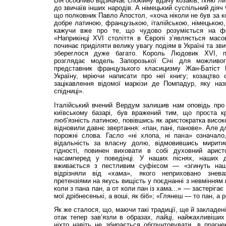
Він особливо відзначає спокійну вдачу козаків, їхню л
до звичаїв інших народів. А німецький суспіль­ний дія
що полковник Павло Апостол, «хоча ніколи не був за к
добре латиною, французькою, італійською, німецькою,
кажучи вже про те, що чудово розуміється на фор
«Наприкінці XVI століття в Європі з’являється масо
починає приділяти велику увагу подіям в Україні та зв
збереглося дуже багато. Король Людовик XVI, п
розглядає модель Запорозької Січі для можливог
представник французького класицизму Жан-Батіст Р
Україну, мріючи написати про неї книгу; козацтво
зацікавлення відомої маркізи де Помпа­дур, яку наз
спідниці».
Італійський вчений Вердум залишив нам оповідь про 
київському базарі, був враже­ний тим, що проста 
люб’язність латиною, повів­шись як аристократка висо
відновили дав­нє звертання: «пан, пані, панове». Але 
порожні слова. Гасло «ні хлопа, ні па­на» означало
відальність за власну долю, відмовив­шись мирити
гідності, повинен виховати в собі ду­ховний арист
насамперед у поведінці. У наших піснях, наших д
вживається з пестливим суфіксом — «згинуть наші
відрізняли від «хама», якого неприхова­но знев
претензіями на якусь вищість у поєднан­ні з невмінням 
коли з пана пан, а от коли пан із ха­ма...» — застеріга
мої дрібнесенькі, a воші, як біб»; «Глянеш — то пан, а
Як же сталося, що, маючи такі тради­ції, ще й закладені
отак тепер зав’язли в обра­зах, лайці, найжахливіших
ніхто навіть не збира­ється обгрунтовувати, в прагне