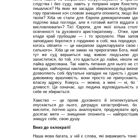
слідства і без су­ду, навіть у попранні норм Констит
пишалися? На яких же засадах збираємося будувати 
гору прагнення хоч словом знищити опонента, якщо йо­
твоїм? Хі­ба не стали для Європи демократичним ід
поділяю ваші погляди, але я готовий життя відда­ти з
вислов­лювати»? Тієї Європи, для якої кілька сто
освіченості та духовного аристократизму... Отже, хр
кладе край грубощам — і то зрозуміло. Нам запові
заповідано бо­ротися з гординею в собі, яка породжує 
когось облаяти — це на­храпом задекларувати свою 
сильного». Хіба це не замах на прерогативи Бога, яки
тут же суд вершиться над живою людською душ
захиститися, бо той, хто вдається до лайки, ніколи не
лайка адресована. Так навіть питання для нього не ст
вигадки, найчорніші наклепи, найнемилосердніші визнач
до­зволяють собі брутальні на­падки на гідність і душ
ди­вовижну вразливість: вони просто не припускают
власну адресу. Комусь — мо­жна, а мені — ні, бо 
дливості. Це означає, що лю­дина відповідальність з
себе не збирається.
Хамство — це прояв духовного й інтелектуально
опускається до ньо­го, деградує катастрофічно, бо
мислити, логічно щось аналі­зувати, продумувати аргу
до­сягає мети — знищення опонента — найпростіши
знищує себе, свою душу.
Вниз до охлократії
Наша мова багата, у ній є слова, які виражають тонкі 