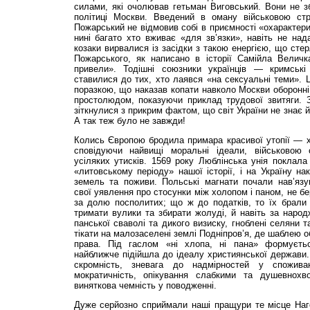
силами, які очолював гетьман Виговський. Вони не зб
політиці Москви. Введений в оману військовою стр
Пожарський не відмовив собі в приємності «охарактери
нині багато хто вживає «для зв’язки», навіть не на
козаки вирвалися із засідки з та­кою енергією, що сте
Пожарського, як написано в історії Самійла Велич
привели». Тодішні союзники українців — кримськ
ставилися до тих, хто лаявся «на сексуальні теми». Ц
поразкою, що наказав копати навколо Москви оборонні 
простолюдом, показуючи приклад трудової звитяги. 
зіткнулися з прикрим фактом, що світ України не знає й 
А так теж було не завжди!
Колись Європою бродила примара красивої утопії — хр
сповідуючи найвищі моральні ідеали, військовою
усіляких утисків. 1569 року Люб­лінська унія поклала
«литовському періоду» нашої історії, і на Україну на
земель та поживи. Польські магнати почали нав’язув
свої уявлення про стосунки між холопом і паном, не бе
за долю посполи­тих; що ж до податків, то їх брали і
тримати вулики та збирати жолуді, й навіть за наро
панської сваволі та дикого визиску, гноб­лені селяни
тікати на малозаселені землі Подніпро­в’я, де шаблею 
права. Під гаслом «ні хлопа, ні па­на» формуєтьс
найближче підійшла до ідеалу християн­ської держави.
скромність, зневага до над­мірнос­тей у спожива
мократичність, опікування слабкими та душевнохво
виняткова чемність у поводженні.
Дуже серйозно сприймали наші пращури те місце Наго