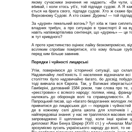
якому сучасники значення не надають: «Ви чули, 
вбивай, і коли хтось уб’є, той підпаде су­дові. А Я к
ється на брата свого, підпаде судові. Хто ж скаже бр
Верховному Судові. А хто скаже: Дурень! — той підпад
За «дурня» пекельний вогонь? Тут хіба ж таке сиплеть
владних трибун, а про ситуацію в транспорті й на вул
навіть напівжартівлива сен­тенція, що «дурень» — це т
ж тут кривдного?
А проте християнство оцінює лайку безкомпромісно, від
всіляким спробам помірятися, хто кому більше грубо
перед ким більше завинив.
Порядки і чуйності лицарські
Утім, повернімося до історичної ситуації, що склал
Надзвичайну лю­б’яз­ність її населення відзначали всі
століттях було над­звичайно багато, бо досвід побудов
тоді вивчала вся Європа. Так, у Ватикані зберігається
Гамберіні, датований 1584 роком, там слова про те,
«реєст­рових» є всякого народу: поляки, німці, французи
на­лежать до оборонців волі та спра­ведли­вості». А
Папроцький писав, що «багато бездо­ганних молодих лю
привчитися до лицарських діл — порядків і чуйностей л
де в кожному селі діяла школа для хлопчиків і д
найпередовіші знання: у нас не траплялося масових епі
запроваджено її щеплення тоді, коли інші країни 
дипломат Жан Бенуа Шерер (XVII ст.) у «Анналах Мал
зрозуміємо зусиль українського народу до волі, то не п