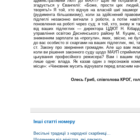
адміністративній люті до МАУП? Щоб не потрапити до
згадується у Євангелії: «Боже, прости цих людей
творять!» Я той, хто відчув на власній шиї зашморг 
(рудимента більшовизму), коли за здійснений правовий
підлеглі незаконно вигнали з роботи, а потім наві
поновлення на роботі через суд; я той, хто, знову ж т
від ваших підлеглих — директора ЦДЮТ Н. Кібардін
управління освітою Деснянського району М. Куцем, сі
зниженням зарплати за «прогули», яких, звісно, не бу
до вас особисто зі скаргами на ваших підлеглих, які, та
ст. Закону про звернення громадян. Але що вам якас
коли ви рішення законного суду щодо МАУП сприйняли
цькування професійного режисера? Вам і вашим під
лише одне: влада. Як казав один з персонажів коме
місце»: «Чиновник мусить відчувати перед власним нач
Олесь Гриб, співголова КРОГ, гол
Інші статті номеру
Весільні традиції з народної скарбниці…
Щоденники від міністра, які лякають...