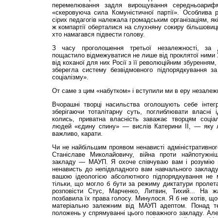
перемелювання задля вирощування середньоарифм
«скеровуюча сила Комуністичної партії». Особлива 
сірих педагогів належала громадським організаціям, як
ж компартії оберталися на слухняну сокиру більшовиць
хто намагався підвести голову.
З часу проголошення третьої незалежності, за 
пощастило відмежуватися не лише від проклятої ними 
від коханої для них Росії з її революційним збуренням
зберегла систему безвідмовного підпорядкування з
соціалізму».
От саме з цим «набутком» і вступили ми в еру незалежн
Вчорашні творці насильства оголошують себе інтег
зберігаючи тоталітарну суть, поглиблювати власні і
колись, приватна власність заважає творцям соціа
людей «єдину спину» — вислів Катерини ІІ, — яку л
важливо, карати.
Чи не найбільшим проявом ненависті адміністративного
Станіславе Миколайовичу, війна проти найпотужніш
закладу — МАУП. Я охоче співчуваю вам і розумію 
ненависть до непідвладного вам навчального закладу 
вашою ідеологією абсолютного підпорядкування не 
тільки, що могло б бути за режиму диктатури пролет
розповісти Стус, Марченко, Литвин, Тихий... На 
позбавила їх права голосу. Минулося. Я б не хотів, щ
матеріально залежним від МАУП адептом. Понад те
положень у спрямуванні цього поважного закладу. Ал