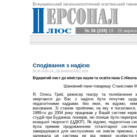
Всеукраїнський загальнополітичний освітянський тижне
№ 36 (239)
19 - 25 верес
Сподівання з надією
№ 36 (239) 19 - 25 вересня 2007 року
Відкритий лист до міністра науки та освіти пана С.Нікол
Шановний пане-товаришу Станіславе 
Я, Олесь Гриб, режисер театру та телебачення з
звертаюся до Вас з надією бути почутим щодо
педагогічними кадрами, без яких, як відомо, не
виховання. Зі станом проблеми, на яку я посилаюся,
1989-го до 2004 року працював у Вашій системі керів
студій при Будинках піонерів, які пізніше було перепр
юнацької творчості (ЦДЮТ). Як відомо, педагогічна си
була прямим продовженням тоталітарної системи 
завершувався для неслухняних не зовсім приємно, 
залежала ця система не від певної особистост