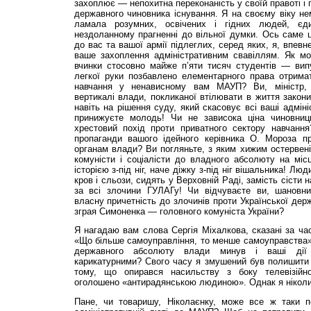
захоплює — непохитна переконаність у своїй правоті і 
державного чиновника існування. Я на своєму віку н
ламала розумних, освічених і гідних людей, є
нездоланному прагненні до вільної думки. Ось саме 
до вас та вашої армії підлеглих, серед яких, я, впевн
ваше захоплення адміністративним свавіллям. Як мо
вчинки стосовно майже п’яти тисяч студентів — вип
легкої руки позбавлено елементарного права отрима
навчання у ненависному вам МАУП? Ви, міністр, 
вертикалі влади, покликаної втілювати в життя закон
навіть на рішення суду, який скасовує всі ваші адміні
принижуєте молодь! Чи не зависока ціна чиновниць
хрестовий похід проти приватного сектору навчанн
пропаганди вашого ідейного керівника О. Мороза п
органам влади? Ви погляньте, з яким хижим остервені
комуністи і соціалісти до владного абсолюту на міс
історією з-під ніг, наче діжку з-під ніг вішальника! Лю
кров і сльози, сидять у Верховній Раді, замість сісти
за всі злочини ГУЛАГу! Чи відчуваєте ви, шановни
власну причетність до злочинів проти Української держ
зграя Симоненка — головного комуніста України?
Я нагадаю вам слова Сергія Міхалкова, сказані за час
«Що більше самоуправління, то менше самоуправства»
державного абсолюту влади минув і ваші дії 
карикатурними? Свого часу я змушений був полишити 
тому, що опирався насильству з боку телевізійн
оголошено «антирадянською людиною». Однак я ніколи 
Пане, чи товаришу, Ніколаєнку, може все ж таки п