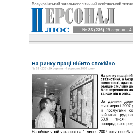
Всеукраїнський загальнополітичний освітянський тижне
№ 33 (236)
29 серпня - 4
На ринку праці нібито спокійно
№ 33 (236) 29 серпня - 4 вересня 2007 року
На ринку праці ні
статистика, а безр
полегкості, здаєть
раніше сміливо ш
Але переважна ча
та йде під її опіку.
За даними держ
січні-червні 2007
її послугами с
зайнятих трудово
53,9 тисячі 
попереднього рок
На обліку у цій установі на 1 липня 2007 року перебу