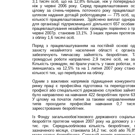
3,1 тисяч осіб, що на 12,8% більше, ніж у попередньо
ніж у червні 2006 року. Серед працевлаштованих ос
цілому за січень-червень поточного року працевлашт
шляхом надання дотацій роботодавцям — 775 осіб, що
кількості працевлаштованих. Здійснено виплат однора
для організації підприємницької діяльності 657 особам
працевлаштування незайнятих громадян порівняно з тр
червні 2007р. становив 13,1%. З інших причин протяго
з обліку 1,6 тисячі осіб.
Поряд з працевлаштуванням на постійній основі од
захисту незайнятого населення області є організа
забезпечують тимчасову зайнятість безробітних.
громадські роботи направлено 2,9 тисячі осіб, не з
Кількість громадян, які брали участь у таких роботах, 
зменшилась на 12,5% та на 1 липня 2007 року стано
кількості тих, що перебували на обліку.
Одним з важливих напрямків підвищення конкуренто
ринку праці є професійна підготовка та перепідгото
професії або спеціальності державною службою зайнято
було направлено на навчання 422 безробітних проти 63
У цілому на початок липня за такими направленнями
типів проходили професійне навчання 0,7 ти
зареєстрованих безробітних.
Із Фонду загальнообов’язкового державного соціаль
безробіття протягом червня 2007 року на допомогу з 
тис. грн. Середньооблікова кількість безробітних,
зазначеного місяця, становила 14,2 тис. осіб або 76,8
мали статус безробітного. Середній розмір допомоги у