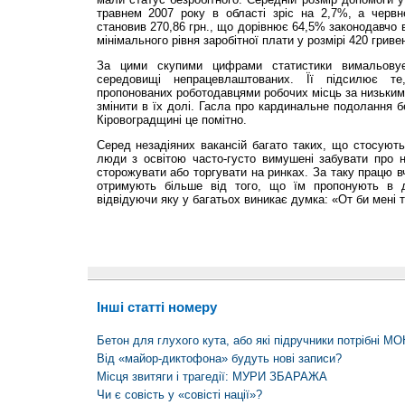
травнем 2007 року в області зріс на 2,7%, а черв
становив 270,86 грн., що дорівнює 64,5% законодавчо 
мінімального рівня заробітної плати у розмірі 420 гриве
За цими скупими цифрами статистики вимальовує
середовищі непрацевлаштованих. Її підсилює т
пропонованих роботодавцями робочих місць за низьки
змінити в їх долі. Гасла про кардинальне подолання б
Кіровоградщині це помітно.
Серед незадіяних вакансій багато таких, що стосуют
люди з освітою часто-густо вимушені забувати про н
сторожувати або торгувати на ринках. За таку працю в
отримують більше від того, що їм пропонують в де
відвідуючи яку у багатьох виникає думка: «От би мені
Інші статті номеру
Бетон для глухого кута, або які підручники потрібні МО
Від «майор-диктофона» будуть нові записи?
Місця звитяги і трагедії: МУРИ ЗБАРАЖА
Чи є совість у «совісті нації»?