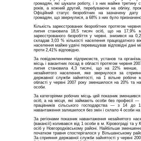
громадян, які шукали роботу, і з них майже третину с
років, а кожний другий, перебуваючи на обліку, прож
Офіційний статус безробітних на зазначену дату
громадян, що звернулися, а 68% з них було призначено
Кількість зареєстрованих безробітних протягом червн
липня становила 18,5 тисяч осіб, що на 17,9% м
зареєстрованого безробіття у червні. знизився на 0
складав 3,03 % кількості населення працездатного вік
населення майже удвічі перевищував відповідні дані мі
проти 2,41% відповідно.
За повідомленнями підприємств, установ та організаці
місць і вакантних посад в області протягом червня 200
липня становила 4,3 тисячі, що на 22% менше, н
незайнятого населення, яке звернулося за сприя
державної служби зайнятості, на 1 вільне робоче м
області у червні 2007 року зменшилося на 20% та на
особи.
За категоріями робочих місць цей показник зменшився 
осіб, а на місця, які займають особи без професії — 
працівників сільського господарства — з 14 до 13
навантаження залишилося без змін і склало 4 особи на 
За регіонами показник навантаження незайнятого насе
(вакансії) коливався від 1 особи в м. Кіровограді та у
осіб у Новгородківському районі. Найбільше зменшення
початком травня спостерігалося у Вільшанському район
За сприяння державної служби зайнятості у червні 20