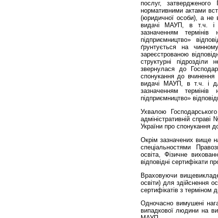
послуг, затвердженог
нормативними актами вст
(юридичної особи), а не 
видачі МАУП, в т.ч. і 
зазначенням термінів
підприємництво» відп
ґрунтується на чинном
зареєстрованою відповідн
структурні підрозділи
звернулася до Господар
спонукання до вчинення
видачі МАУП, в т.ч. і дл
зазначенням термінів
підприємництво» відповід
Ухвалою Господарського
адміністративній справі 
України про спонукання до
Окрім зазначених вище на
спеціальностями Правозн
освіта, Фізичне вихован
відповідні сертифікати пр
Враховуючи вищевикладен
освіти) для здійснення ос
сертифікатів з терміном д
Одночасно вимушені нага
випадкової людини на ви
МАУП.