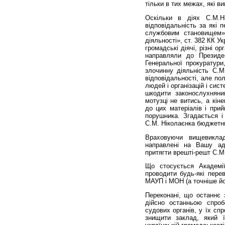
тільки в тих межах, які ви
Оскільки в діях С.М.Ні
відповідальність за які
службовим становищем»,
діяльності», ст. 382 КК У
громадські діячі, різні ор
направляли до Президен
Генеральної прокуратури
злочинну діяльність С.М.
відповідальності, але по
людей і організацій і си
шкодити законослухняни
мотузці не витись, а кін
до цих матеріалів і прий
порушника. Згадається і
С.М. Ніколаєнка бюджетни
Враховуючи вищевиклад
направлені на Вашу адр
притягти врешті-решт С.М.
Що стосується Академі
проводити будь-які пере
МАУП і МОН (а точніше йо
Переконані, що останнє 
дійсно останньою спроб
судових органів, у їх с
знищити заклад, який 