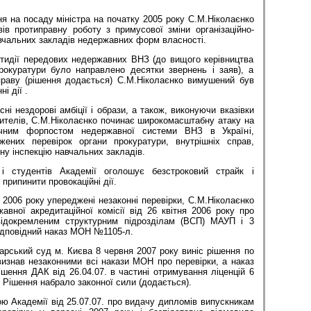
а посаду міністра на початку 2005 року С.М.Ніколаєнко
ів протиправну роботу з примусової зміни організаційно-
чальних закладів недержавних форм власності.
отидії передових недержавних ВНЗ (до вищого керівництва
рокуратури було направлено десятки звернень і заяв), а
праву (рішення додається) С.М.Ніколаєнко вимушений був
і дії .
здорові амбіції і образи, а також, виконуючи вказівки
вителів, С.М.Ніколаєнко починає широкомасштабну атаку на
им форпостом недержавної системи ВНЗ в Україні,
ених перевірок органи прокуратури, внутрішніх справ,
ну інспекцію навчальних закладів.
в і студентів Академії оголошує безстроковий страйк і
припинити провокаційні дії.
06 року упереджені незаконні перевірки, С.М.Ніколаєнко
авної акредитаційної комісії від 26 квітня 2006 року про
відокремленим структурним підрозділам (ВСП) МАУП і 3
ідповідний наказ МОН №1105-л.
рський суд м. Києва 8 червня 2007 року виніс рішення по
изнав незаконними всі накази МОН про перевірки, а наказ
рішення ДАК від 26.04.07. в частині отримування ліценцій 6
 Рішення набрало законної сили (додається).
кадемії від 25.07.07. про видачу дипломів випускникам