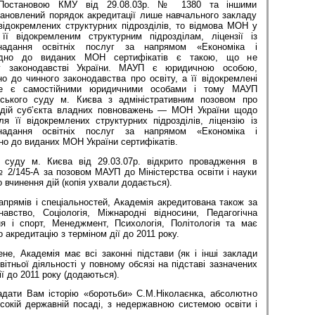
о Постановою КМУ від 29.08.03р. № 1380 та іншими
ановлений порядок акредитації лише навчального закладу
відокремлених структурних підрозділів, то відмова МОН у
її відокремленим структурним підрозділам, ліцензії із
 надання освітніх послуг за напрямом «Економіка і
овідно до виданих МОН сертифікатів є такою, що не
у законодавстві України. МАУП є юридичною особою,
о до чинного законодавства про освіту, а її відокремлені
 не є самостійними юридичними особами і тому МАУП
ського суду м. Києва з адміністративним позовом про
 дій суб’єкта владних повноважень — МОН України щодо
я її відокремлених структурних підрозділів, ліцензію із
 надання освітніх послуг за напрямом «Економіка і
но до виданих МОН України сертифікатів.
 суду м. Києва від 29.03.07р. відкрито провадження в
№ 2/145-А за позовом МАУП до Міністерства освіти і науки
 вчинення дій (копія ухвали додається).
прямів і спеціальностей, Академія акредитована також за
авство, Соціологія, Міжнародні відносини, Педагогічна
ня і спорт, Менеджмент, Психологія, Політологія та має
о акредитацію з терміном дії до 2011 року.
е, Академія має всі законні підстави (як і інші заклади
вітньої діяльності у повному обсязі на підставі зазначених
ії до 2011 року (додаються).
дати Вам історію «боротьби» С.М.Ніколаєнка, абсолютно
сокій державній посаді, з недержавною системою освіти і