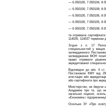
— 6.050100, 7.050104, 8.0
— 6.050100, 7.050109, 8.0
— 6.050100, 7.050106, 8.0
— 6.050100, 7.050105, 8.0
— 6.050100, 7.050108, 8.
та отримала сертифікати
114035, 114037 терміном ді
Згідно з п. 17 Полож
спеціальностей у вищих
затвердженого Постанов
затвердження МОН позит
право отримати рішенн
акредитованої спеціальнос
Відповідно до абз. 4 ст.
Постановою КМУ від 29
атестацію або акредитаці
або сертифіката про акре
Міністерство, не беручи 
Академію про те, що не
загальної ліцензії, оскі
«Економіка і підприємниц
Оскільки ЗУ «Про освіт