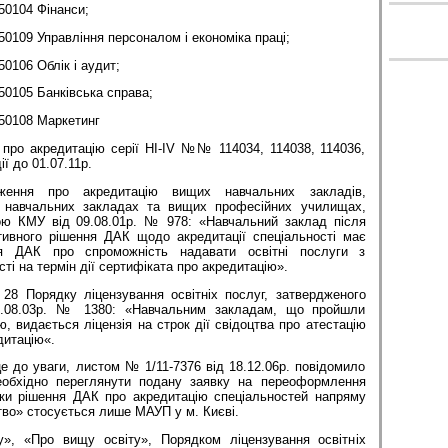
50104 Фінанси;
50109 Управління персоналом і економіка праці;
50106 Облік і аудит;
50105 Банківська справа;
050108 Маркетинг
 про акредитацію серії НІ-ІV №№ 114034, 114038, 114036,
ї до 01.07.11р.
ення про акредитацію вищих навчальних закладів,
 навчальних закладах та вищих професійних училищах,
ою КМУ від 09.08.01р. № 978: «Навчальний заклад після
ивного рішення ДАК щодо акредитації спеціальності має
я ДАК про спроможність надавати освітні послуги з
ті на термін дії сертифіката про акредитацію».
 28 Порядку ліцензування освітніх послуг, затвердженого
.08.03р. № 1380: «Навчальним закладам, що пройшли
ю, видається ліцензія на строк дії свідоцтва про атестацію
дитацію«.
це до уваги, листом № 1/11-7376 від 18.12.06р. повідомило
обхідно переглянути подану заявку на переоформлення
льки рішення ДАК про акредитацію спеціальностей напряму
тво» стосується лише МАУП у м. Києві.
у», «Про вищу освіту», Порядком ліцензування освітніх