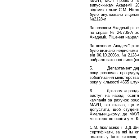
МАУП, МОН провело пер
випускникам Академії 2
відомих тільки С.М. Ніко
було анульовано ліцензії
№2128-л.
За позовом Академії ріше
по справі № 24/735-А зо
Академії. Рішення набрал
За позовом Академії ріш
було визнано недійсними 
від 06.10.2006р. № 2128-
набрало законної сили (ко
5. Департамент держав
року розпочав процедур
зобов’язання міністерств
року у кількості 4655 штук
6. Доказом «правдивост
виступ на нараді освіт
кампанія за рахунок робо
МАУП, він сказав, що м
допустити, щоб студенті
Хмельницькому, де МАУП
міністерство освіти у м. 
С.М.Ніколаєнко і В.Д.Ши­
сертифікати, за які їм о
платить у їхню кишеню, 