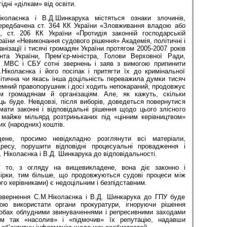
гідні «ділкам» від освіти.
колаєнка і В.Д.Ши­н­карука містяться ознаки злочинів,
 передбачена ст. 364 КК України «Зловживання владою або
 ст. 206 КК України «Протидія законній господарській
країни «Невиконання судового рішення» Академія, політичні і
ганізації і тисячі громадян України протягом 2005-2007 років
та України, Прем’єр-міністра, Голови Верховної Ради,
, МВС і СБУ сотні звернень і заяв з вимогою припинити
Ніколаєнка і його посіпак і притягти їх до кримінальної
літична чи якась інша доцільність переважила думки тисяч
стемний правопорушник і досі ходить непокараний, продовжує
м громадянам й організаціям. Але, як кажуть, скільки
ець буде. Невдовзі, після виборів, доведеться повернутися
мати законні і відповідальні рішення щодо цього злісного
 майже мільярд розтриньканих під «цінним керівництвом»
х (народних) коштів.
ене, просимо невідкладно розглянути всі матеріали,
есу, порушити відповідні процесуальні провадження і
 Ніколаєнка і В.Д. Шинкарука до відповідальності.
ї то, з огляду на вищевикладене, вона діє законно і
вірки, тим більше, що продовжуються судові процеси між
го керівниками) є недоцільним і безпідставним.
звернення С.М.Ніколаєнка і В.Д. Шинкарука до ГПУ буде
ою використати органи прокуратури, ігноруючи рішення
пробах облудними звинуваченнями і репресивними заходами
їм так «насолив» і «підмочив» їх репутацію, надавши