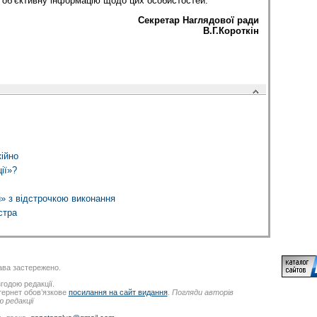
і об’єктивну інформацію щодо цих особистостей.
Секретар Наглядової ради
В.Г.Короткін
кійно
ії»?
» з відстрочкою виконання
стра
ва застережено.
годою редакції.
нтернет обов’язкове
посилання на сайт видання
.
Погляди авторів
 редакції