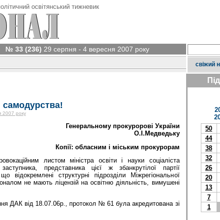
олітичний освітянський тижневик
№ 33 (236)
29 серпня - 4 вересня 2007 року
свіжий 
Пі
і самодурства!
2
я 2007 року
2
Генеральному прокуророві України
50
О.І.Медведьку
44
Копії: обласним і міським прокурорам
38
32
овокаційним листом міністра освіти і науки соціаліста
26
заступника, представника цієї ж збанкрутілої партії
що відокремлені структурні підрозділи Міжрегіональної
20
оналом не мають ліцензій на освітню діяльність, вимушені
13
7
ня ДАК від 18.07.06р., протокол № 61 була акредитована зі
1