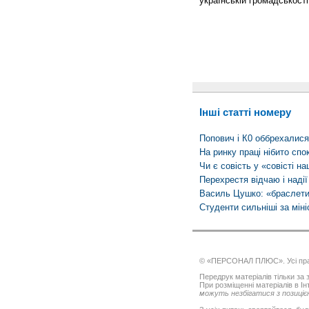
українській громадськост
Інші статті номеру
Попович і К0 оббрехалися
На ринку праці нібито спо
Чи є совість у «совісті нац
Перехрестя відчаю і надії
Василь Цушко: «браслети
Студенти сильніші за міні
© «ПЕРСОНАЛ ПЛЮС». Усі пра
Передрук матеріалів тільки за з
При розміщенні матеріалів в І
можуть незбігатися з позицією