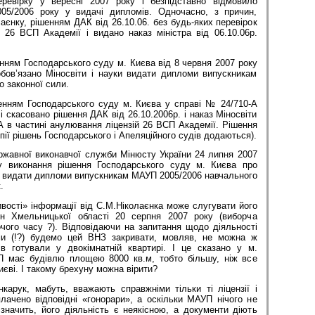
евірку у вересні 2007 року і безпідставно відмовило
005/2006 року у видачі дипломів. Одночасно, з причин,
лаєнку, рішенням ДАК від 26.10.06. без будь-яких перевірок
 26 ВСП Академії і видано наказ міністра від 06.10.06р.
нням Господарського суду м. Києва від 8 червня 2007 року
бов’язано Міносвіти і науки видати дипломи випускникам
о законної сили.
енням Господарського суду м. Києва у справі № 24/710-А
і скасовано рішення ДАК від 26.10.2006р. і наказ Міносвіти
А в частині анулювання ліцензій 26 ВСП Академії. Рішення
пії рішень Господарського і Апеляційного судів додаються).
ної виконавчої служби Мінюсту України 24 липня 2007
у виконання рішення Господарського суду м. Києва про
а видати дипломи випускникам МАУП 2005/2006 навчального
.
і» інформації від С.М.Ніколаєнка може слугувати його
ян Хмельницької області 20 серпня 2007 року (виборча
чого часу ?). Відповідаючи на запитання щодо діяльності
и (!?) будемо цей ВНЗ закривати, мовляв, не можна ж
в готували у двокімнатній квартирі. І це сказано у м.
 має будівлю площею 8000 кв.м, тобто більшу, ніж все
Києві. І такому брехуну можна вірити?
нкарук, мабуть, вважають справжніми тільки ті ліцензії і
плачено відповідні «гонорари», а оскільки МАУП нічого не
значить, його діяльність є неякісною, а документи діють