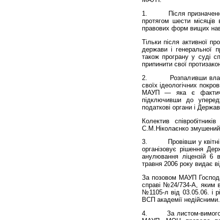
1. Після призначення н
протягом шести місяців в
правових форм вищих нав
Тільки після активної пр
держави і генеральної п
також програну у суді с
припинити свої протизаконн
2. Розпаливши власні не
своїх ідеологічних покро
МАУП — яка є фактичн
підключивши до упередж
податкові органи і Держав
Колектив співробітникі
С.М.Ніколаєнко змушений 
3. Провівши у квітні 20
організовує рішення Держ
анулювання ліцензій 6 
травня 2006 року видає в
За позовом МАУП Господа
справі №24/734-А, яким в
№1105-л від 03.05.06. і 
ВСП академії недійсними.
4. За листом-вимогою А