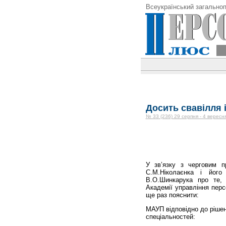
Всеукраїнський загальноп
Досить свавілля 
№ 33 (236) 29 серпня - 4 вересн
У зв’язку з черговим пр
С.М.Ніколаєнка і його 
В.О.Шинкарука про те, 
Академії управління перс
ще раз пояснити:
МАУП відповідно до рішен
спеціальностей: