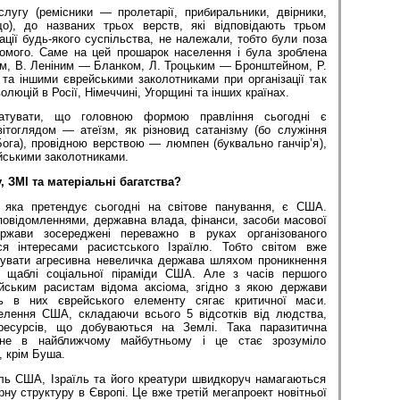
угу (ремісники — пролетарії, прибиральники, двірники,
що), до названих трьох верств, які відповідають трьом
ції будь-якого суспільства, не належали, тобто були поза
омого. Саме на цей прошарок населення і була зроблена
ом, В. Леніним — Бланком, Л. Троцьким — Бронштейном, Р.
та іншими єврейськими заколотниками при організації так
олюцій в Росії, Німеччині, Угорщині та інших країнах.
атувати, що головною формою правління сьогодні є
вітоглядом — атеїзм, як різновид сатанізму (бо служіння
Бога), провідною верствою — люмпен (буквально ганчір’я),
йськими заколотниками.
, ЗМІ та матеріальні багатства?
яка претендує сьогодні на світове панування, є США.
повідомленнями, державна влада, фінанси, засоби масової
ержави зосереджені переважно в руках організованого
я інтересами расистського Ізраїлю. Тобто світом вже
рувати агресивна невеличка держава шляхом проникнення
і щаблі соціальної піраміди США. Але з часів першого
йським расистам відома аксіома, згідно з якою держави
ть в них єврейського елементу сягає критичної маси.
елення США, складаючи всього 5 відсотків від людства,
ресурсів, що добуваються на Землі. Така паразитична
ине в найближчому майбутньому і це стає зрозуміло
 крім Буша.
ль США, Ізраїль та його креатури швидкоруч намагаються
рну структуру в Європі. Це вже третій мегапроект новітньої