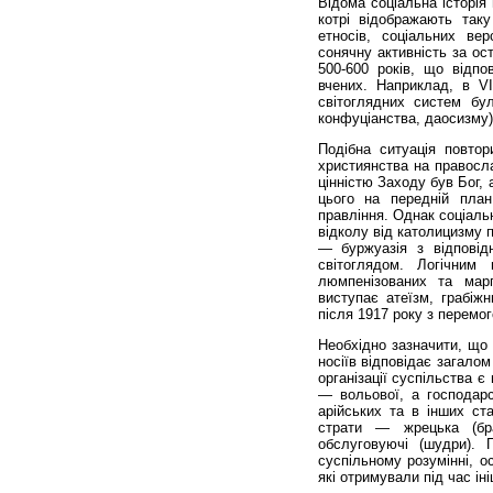
Відома соціальна історія
котрі відображають таку 
етносів, соціальних ве
сонячну активність за ос
500-600 років, що відпо
вчених. Наприклад, в VI
світоглядних систем бул
конфуціанства, даосизму)
Подібна ситуація повто
християнства на правосла
цінністю Заходу був Бог, 
цього на передній пла
правління. Однак соціальн
відколу від католицизму п
— буржуазія з відповід
світоглядом. Логічним
люмпенізованих та марг
виступає атеїзм, грабіж
після 1917 року з перемог
Необхідно зазначити, що 
носіїв відповідає загало
організації суспільства 
— вольової, а господарс
арійських та в інших ст
страти — жрецька (брах
обслуговуючі (шудри).
суспільному розумінні, о
які отримували під час ін