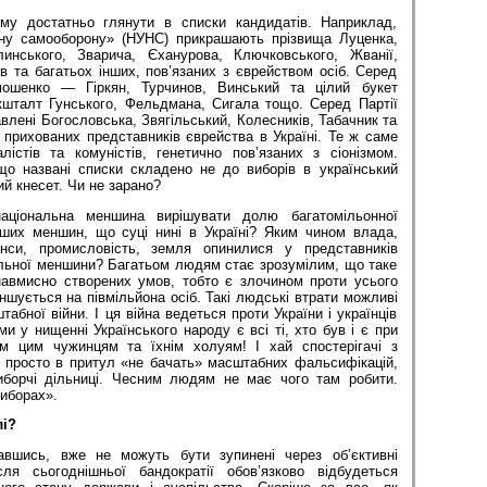
му достатньо глянути в списки кандидатів. Наприклад,
у самооборону» (НУНС) прикрашають прізвища Луценка,
инського, Зварича, Єханурова, Ключковського, Жванії,
 та багатьох інших, пов’язаних з єврейством осіб. Серед
шенко — Гіркян, Турчинов, Винський та цілий букет
 кшталт Гунського, Фельдмана, Сигала тощо. Серед Партії
авлені Богословська, Звягільський, Колесників, Табачник та
 прихованих представників єврейства в Україні. Те ж саме
лістів та комуністів, генетично пов’язаних з сіонізмом.
о названі списки складено не до виборів в український
ий кнесет. Чи не зарано?
ціональна меншина вирішувати долю багатомільонної
інших меншин, що суці нині в Україні? Яким чином влада,
анси, промисловість, земля опинилися у представників
альної меншини? Багатьом людям стає зрозумілим, що таке
авмисно створених умов, тобто є злочином проти усього
ншується на пів­мільйона осіб. Такі людські втрати можливі
абної війни. І ця війна ведеться проти України і українців
ми у нищенні Українського народу є всі ті, хто був і є при
м цим чужинцям та їхнім холуям! І хай спостерігачі з
і просто в притул «не бачать» масштабних фальсифікацій,
иборчі дільниці. Чесним людям не має чого там робити.
виборах».
і?
чавшись, вже не можуть бути зупинені через об’єктивні
ісля сьогоднішньої бандократії обов’язково відбудеться