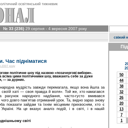
олітичний освітянський тижневик
№ 33 (236)
29 серпня - 4 вересня 2007 року
свіжий 
Пі
и. Час підніматися
2
я 2007 року
2
ергове політичне шоу під назвою «позачергові вибори».
50
за всіма цими політичними шоу, вважають себе за дуже
и, — за дурних.
44
38
: народна мудрість завжди перемагала, якщо вона йшла за
 своїй хаті — своя правда й воля». Той же, хто намагався
32
а рахунок народного надбання, часто-густо вмивався
26
чого довго пам’ятав отриманий урок. Та, видно зараз знову
20
еба показати зайдам та їхнім місцевим прихвосням, хто є
країні. На це вказує аналіз подій, і в світі, і в нашій
13
7
1
однішньому світі