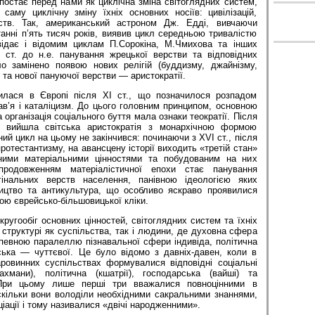
 постає перед нами як циклічна зміна світоглядних систем,
саму циклічну зміну їхніх основних носіїв: цивілізацій,
рств. Так, американський астроном Дж. Едді, вивчаючи
танні п’ять тисяч років, виявив цикл середньою тривалістю
відає і відомим циклам П.Сорокіна, М.Чмихова та інших
 ст. до н.е. панування жрецької верстви та відповідних
о замінено появою нових релігій (буддизму, джайнізму,
 та нової пануючої верстви — аристократії.
рилася в Європі після ХІ ст., що позначилося розпадом
в’я і каталіцизм. До цього головним принципом, основною
а організація соціального буття мала ознаки теократії. Після
н вийшла світська аристократія з монархічною формою
ий цикл на цьому не закінчився: починаючи з XVI ст., після
ротестантизму, на авансцену історії виходить «третій стан»
ними матеріальними цінностями та побудованим на них
 продовженням матеріалістичної епохи стає панування
інальних верств населення, панівною ідеологією яких
ництво та антикультура, що особливо яскраво проявилися
ою єврейсько-більшовицької кліки.
кругообіг основних цінностей, світоглядних систем та їхніх
м структурі як суспільства, так і людини, де духовна сфера
є певною паралеллю пізнавальної сфери індивіда, політична
ька — чуттєвої. Це було відомо з давніх-давен, коли в
аровинних суспільствах формувалися відповідні соціальні
мани), політична (кшатрії), господарська (вайші) та
 При цьому лише перші три вважалися повноцінними в
скільки вони володіли необхідними сакральними знаннями,
іціації і тому називалися «двічі народженними».