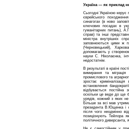
Україна — як приклад н
Сьогодні Україною керує 
єврейського походженн
синагогах (в ново запові
ключових посадах в укра
гуманітарних питань), А.
справ) та інші представ
міністра внутрішніх сп
заповнюються цими ж пр
(Черновецький), Харко
допомагають у створеном
науки С. Ніколаєнка, ін
недостатнім.
В результаті в країні пос
вимирання та міграція 
промислового та аграрног
зростає криміналізація
встановлення бандократі
відбувається постійна 
оскільки це веде до ще б
урядів, кожний з яких не
Більше за всі мав утрим
президента В.Ющенка і о
після чого неодмінно від
позиціонують Тейлора як
політичного диверсанта,
Не є самостійним у прий