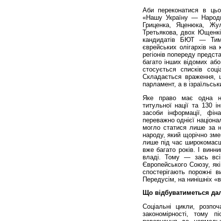
Аби переконатися в цьо
«Нашу Україну — Народн
Гриценка, Яценюка, Жул
Третьякова, двох Ющенків
кандидатів БЮТ — Тимо
єврейських олігархів на
регіонів попереду предст
багато інших відомих або
стосується списків соціа
Складається враження, щ
парламент, а в ізраїльськ
Яке право має одна на
титульної нації та 130 
засоби інформації, фін
переважно однієї націон
могло статися лише за н
народу, який щорічно зме
лише під час широкомасшт
вже багато років. І винни
владі. Тому — зась всі
Європейського Союзу, як
спостерігають порожні в
Передусім, на нинішніх «
Що відбуватиметься дал
Соціальні цикли, розпо
закономір­ності, тому п