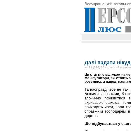
Всеукраїнський загальноп
Далі падати нікуд
№ 33 (236) 29 серпня - 4 вересн
Ця стаття є відгуком на ч
Маніпулятори, які стоять 
розумних, а народ, навпак
Та насправді все не так
Божими заповітами, бо «в
злочинно поживитися з
«кривавою юшкою», після 
приходять часи, коли тр
справжнім господарем в У
державі.
Що відбувається у сьог