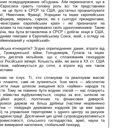
учних псевдодержавних об’єднань. Аби переконатися, що в
 Євросоюзі грають головну роль всі тіж представники
а, як це було в СРСР та США, достатньо проаналізувати
лії, Німеччини, Франції, Угорщини та інших європейських
фішерів, меркель, саркозі, які є сьогодні президентами,
-міністрами європейських країн і які призначали на
ералами та послами переважно своїх одноплемінників. Таким
їна, яка була встановлена в СРСР і добігає кінця в США,
дкими темпами в Європейському Союзі, який, з огляду на
ейменований у «єврейський».
йська етнократія? Згідно оприлюднених даних, втрати від
ї, Громадянської війни, Голодоморів, Гулагів та інших
ають десятків мільйонів, що є спланованим геноцидом
ї Російської імперії. Кількість війн, які вели в ХХ ст. США
цтвом, наближується до сотні, а втрати від них також
ислами.
нам не існує. Ті, хто спланував та реалізував масові
ях планети, самі не зупиняться. Їхня мета — абсолютне
сягти лише шляхом знищення всіх «зайвих» народів та
тств. Тому не повинно бути жодних ілюзій — нас планують
ві вбивства відбуватимуться, скоріш за все, шляхом не
ційної агресії, політичних та фінансових диверсій.
озкол держав на більш дрібніші (частини незрівнянно
упна — ліквідація державних кордонів (як це вже зараз
і) та управління територіями з одного центру за рахунок
 адміністрації. Досягнення цих цілей супроводжуватиметься
мисловості, сільського господарства, армії, науки та
ве вимирання населення, глобальний геноцид.