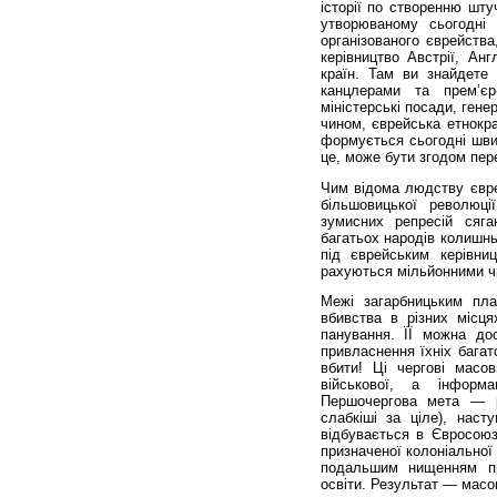
історії по створенню шт
утворюваному сьогодні
організованого єврейств
керівництво Австрії, Анг
країн. Там ви знайдете 
канцлерами та прем’єр
міністерські посади, ген
чином, єврейська етнокра
формується сьогодні шви
це, може бути згодом пер
Чим відома людству євре
більшовицької революці
зумисних репресій сяг
багатьох народів колишньо
під єврейським керівни
рахуються мільйонними ч
Межі загарбницьким пла
вбивства в різних місц
панування. ЇЇ можна до
привласнення їхніх бага
вбити! Ці чергові масо
військової, а інформа
Першочергова мета — р
слабкіші за ціле), наст
відбувається в Євросоюз
призначеної колоніальної
подальшим нищенням про
освіти. Результат — масо