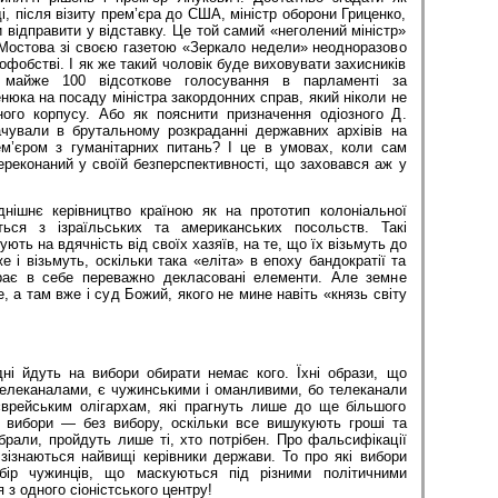
і, після візиту прем’єра до США, міністр оборони Гриценко,
и відправити у відставку. Це той самий «неголений міністр»
 Мостова зі своєю газетою «Зеркало недели» неодноразово
офобстві. І як же такий чоловік буде виховувати захисників
 майже 100 відсоткове голосування в парламенті за
нюка на посаду міністра закордонних справ, який ніколи не
ого корпусу. Або як пояснити призначення одіозного Д.
ачували в брутальному розкраданні державних архівів на
рем’єром з гуманітарних питань? І це в умовах, коли сам
ереконаний у своїй безперспективності, що заховався аж у
нішнє керівництво країною як на прототип колоніальної
ється з ізраїльських та американських посольств. Такі
ють на вдячність від своїх хазяїв, на те, що їх візьмуть до
е і візьмуть, оскільки така «еліта» в епоху бандократії та
ає в себе переважно декласовані елементи. Але земне
 а там вже і суд Божий, якого не мине навіть «князь світу
дні йдуть на вибори обирати немає кого. Їхні образи, що
елеканалами, є чужинськими і оманливими, бо телеканали
врейським олігархам, які прагнуть лише до ще більшого
і вибори — без вибору, оскільки все вишукують гроші та
брали, пройдуть лише ті, хто потрібен. Про фальсифікації
 зізнаються найвищі керівники держави. То про які вибори
бір чужинців, що маскуються під різними політичними
з одного сіоністського центру!