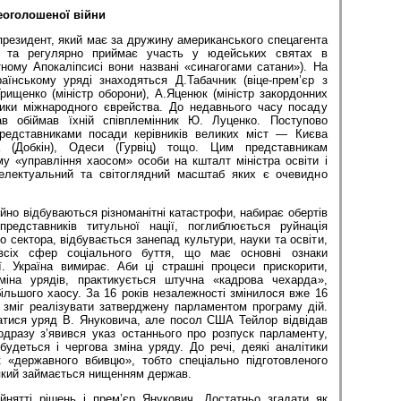
еоголошеної війни
президент, який має за дружину американського спецагента
я та регулярно приймає участь у юдейських святах в
тному Апокаліпсисі вони названі «синагогами сатани»). На
їнському уряді знаходяться Д.Табачник (віце-прем’єр з
Грищенко (міністр оборони), А.Яценюк (міністр закордонних
ники міжнародного єврейства. До недавнього часу посаду
рав обіймав їхній співплемінник Ю. Луценко. Поступово
едставниками посади керівників великих міст — Києва
ва (Добкін), Одеси (Гурвіц) тощо. Цим представникам
у «управління хаосом» особи на кшталт міністра освіти і
телектуальний та світоглядний масштаб яких є очевидно
тійно відбуваються різноманітні катастрофи, набирає обертів
представників титульної нації, поглиблюється руйнація
о сектора, відбувається занепад культури, науки та освіти,
 всіх сфер соціального буття, що має основні ознаки
ї. Україна вимирає. Аби ці страшні процеси прискорити,
зміна урядів, практикується штучна «кадрова чехарда»,
ільшого хаосу. За 16 років незалежності змінилося вже 16
 зміг реалізувати затверджену парламентом програму дій.
атися уряд В. Януковича, але посол США Тейлор відвідав
дразу з’явився указ останнього про розпуск парламенту,
будеться і чергова зміна уряду. До речі, деякі аналітики
 «державного вбивцю», тобто спеціально підготовленого
 який займається нищенням держав.
нятті рішень і прем’єр Янукович. Достатньо згадати як