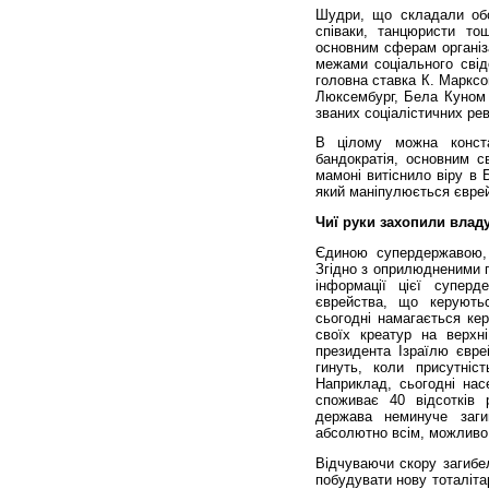
Шудри, що складали обсл
співаки, танцюристи то
основним сферам організа
межами соціального свід
головна ставка К. Маркс
Люксембург, Бела Куном 
званих соціалістичних рев
В цілому можна конст
бандократія, основним с
мамоні витіснило віру в 
який маніпулюється євре
Чиї руки захопили владу
Єдиною супердержавою, 
Згідно з оприлюдненими 
інформації цієї суперд
єврейства, що керуютьс
сьогодні намагається ке
своїх креатур на верхн
президента Ізраїлю євре
гинуть, коли присутніс
Наприклад, сьогодні нас
споживає 40 відсотків 
держава неминуче заг
абсолютно всім, можливо,
Відчуваючи скору загибе
побудувати нову тоталіта