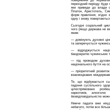
повернення до нормальн
перехідний періоду буде 
яке приведе до влади о
Платон, Аристотель, Сим
форм правління, згідно 
одну і знову повертаютьс
Сьогодні соціальний цикл
чого (якщо держава не вм
яким:
— домінують духовні цінн
та заперечується чужинсь
— відроджується наці
бандократію чужинських т
— під проводом духовно
національного буття на о
— пріоритетний розвиток
взаємоцікавих міждержавн
Те, що відбувається сь
падіння суспільного здор
цілеспрямовано розбе
наркотиків, алкоголю
безвідповідальністю можн
Нижче падати вже нікуд
небагато, потім все біль