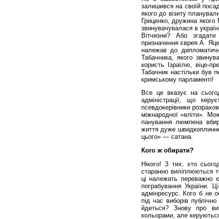
залишився на своїй посад
якого до візиту планувал
Гриценко, дружина якого
звинувачувалася в україн
Вітчизни? Або згадати
призначення єврея А. Яце
належав до дипломатичн
Табачника, якого звинув
користь Ізраїлю, віце-п
Табачник настільки був п
кримському парламенті!
Все це вказує на сьогод
адміністрації, що керу
псевдокерівники розрахову
міжнародної «еліти». Мож
панування люмпена вбир
життя дуже швидкоплинне,
цього» — сатана.
Кого ж обирати?
Нікого! З тих, хто сього
старанно виліплюються т
ці належать переважно є
пограбування України. Ц
адмінресурс. Кого б не о
під час виборів публічно
йдеться? Знову про ви
кольорами, але керуються 