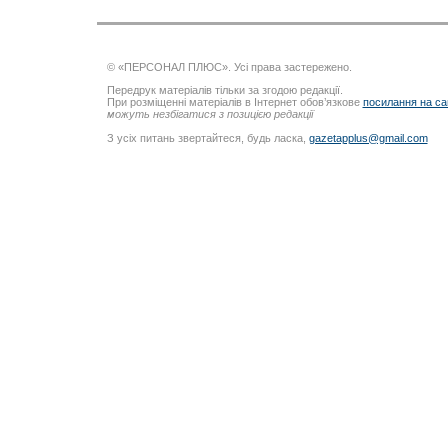
© «ПЕРСОНАЛ ПЛЮС». Усі права застережено.
Передрук матеріалів тільки за згодою редакції.
При розміщенні матеріалів в Інтернет обов’язкове
посилання на са
можуть незбігатися з позицією редакції
З усіх питань звертайтеся, будь ласка,
gazetapplus@gmail.com