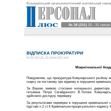
Всеукраїнський загальнополітичний освітянський тижне
№ 28 (231)
25 - 31 липня
ВІДПИСКА ПРОКУРАТУРИ
№ 28 (231) 25 - 31 липня 2007 року
Міжрегіональної Акад
Повідомляю, що прокуратура Комунарського ра-йону м
скаргу на постанову про відмову в порушенні криміналь
За Вашою заявою стосовно колишнього директора За
гетьмана Петра Сагайдачного В.Толока Комунар
здійснило дослідчу перевірку.
За результатами перевірки в порушенні кримінальної с
підставі п.2 ст.6 Кримінально-процесуального кодексу У