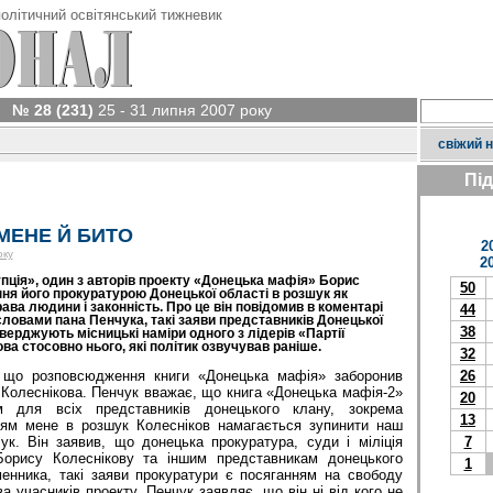
олітичний освітянський тижневик
№ 28 (231)
25 - 31 липня 2007 року
свіжий 
Пі
МЕНЕ Й БИТО
2
оку
2
пція», один з авторів проекту «Донецька мафія» Борис
50
ня його прокуратурою Донецької області в розшук як
ава людини і законність. Про це він повідомив в коментарі
44
ловами пана Пенчука, такі заяви представників Донецької
38
верджують місницькі наміри одного з лідерів «Партії
ва стосовно нього, які політик озвучував раніше.
32
 що розповсюдження книги «Донецька мафія» заборонив
26
Колеснікова. Пенчук вважає, що книга «Донецька мафія-2»
20
 для всіх представників донецького клану, зокрема
13
ням мене в розшук Колесніков намагається зупинити наш
к. Він заявив, що донецька прокуратура, суди і міліція
7
 Борису Колеснікову та іншим представникам донецького
1
енника, такі заяви прокуратури є посяганням на свободу
а учасників проекту. Пенчук заявляє, що він ні від кого не