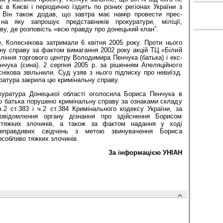
є в Києві і періодично їздить по різних регіонах України з
. Він також додав, що завтра має намір провести прес-
на яку запрошує представників прокуратури, міліції,
у, де розповість «всю правду про донецький клан”.
, Колеснікова затримали 6 квітня 2005 року. Проти нього
ну справу за фактом вимагання 2002 року акцій ТЦ «Білий
вління торгового центру Володимира Пенчука (батька) і екс-
чука (сина). 2 серпня 2005 р. за рішенням Апеляційного
ікова звільнили. Суд узяв з нього підписку про невиїзд.
ратура закрила цю кримінальну справу.
куратура Донецької області оголосила Бориса Пенчука в
го батька порушено кримінальну справу за ознаками складу
.2 ст.383 і ч.2 ст.384 Кримінального кодексу України, за
овідомлення органу дізнання про здійснення Борисом
 тяжких злочинів, а також за фактом надання у ході
неправдивих свідчень з метою звинувачення Бориса
особливо тяжких злочинів.
За інформацією УНІАН