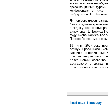
ховається, нині перебува
презентаційними турами
конференцію в Києві, 
омбудсмена Ніну Карпачов
Як повідомлялося раніше
було порушено криміналь
лебідь» у екс-голови пра
директора ТЦ Бориса Пен
суду Києва Бориса Колесн
Пізніше Генеральна проку
19 липня 2007 року про
розшук. Проти нього і йо
злочинів, передбачених ч
фактом неправдивого п
Колесніковим особливо
досудового слідства 
Колеснікова у здійсненні 
Інші статті номеру