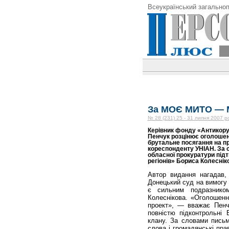
Всеукраїнський загальноп
За МОЄ МИТО — 
№ 28 (231) 25 - 31 липня 2007 р
Керівник фонду «Антикору
Пенчук розцінює оголошен
брутальне посягання на пр
кореспонденту УНІАН. За с
обласної прокуратури підт
регіонів» Бориса Колесніко
Автор видання нагадав,
Донецький суд на вимогу 
є сильним подразником
Колеснікова. «Оголошен
проект», — вважає Пенчу
повністю підконтрольні
клану. За словами письм
слова і громадянські прав