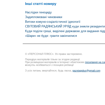
Інші статті номеру
Наслідки геноциду
Задипломовані чиновники
Витоки комуно-соціалістичної ідеології
СВІТОВИЙ РАДЯНСЬКИЙ УРЯД куди зникли резиденти
Куди поділи гроші, виділені державою для видання під
«Шари» не буде: гранти закінчилися
© «ПЕРСОНАЛ ПЛЮС». Усі права застережено.
Передрук матеріалів тільки за згодою редакції.
При розміщенні матеріалів в Інтернет обов’язкове
посилання на са
можуть незбігатися з позицією редакції
З усіх питань звертайтеся, будь ласка,
gazetapplus@gmail.com