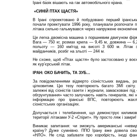
Ірані базік вішають на гак автомобільного крана.
«СИНІЙ ПТАХ ЩАСТЯ»
В Ірані спроектовано й побудовано перший іранськи
почали проектувати 1996 року, планували розпочати п
літака сильно гальмувався через напружене економічн
Це легка двомісна машина з поршневим двигуном фірм
Вага — 750 кг, розмах крила — 9,45 м, довжина — 6,
польоту — 160 км/год на висоті 3 600 м. Літак з
майданчиків, розбіг на зльоті — 244 м.
Не схоже, щоб «Птах щастя» було застосовано у воєн
як кур’єрський літак.
ІРАН: ОКО БАЧИТЬ, ТА ЗУБ…
За повідомленнями відверто сіоністських видань, р
цілковитим. Цю тезу повторюють багато ЗМІ світу
залежні від сіоністів газети і журнали, замасковані під
обгрунтування» часто залучають навіть генералів, які
інформацію про іранські ВПС, повторюють жахли
сіоністських організаціях.
Долучається і телебачення, що демонструє килимов
території літаками У-2 «Спірит». Ну просто ляж і замри!
Виникає запитання: чи зможуть американські «неви
країну? Дуже сумнівно. ППО Ірану вже довела свою
«НЛО». Не слід забувати про хоробрість, іноді фана