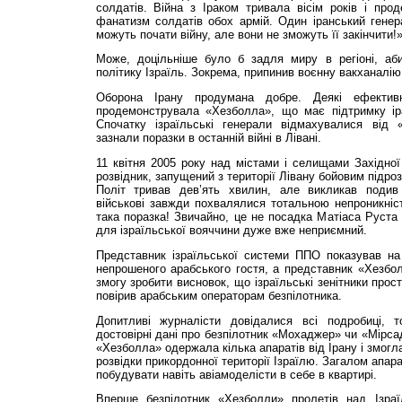
солдатів. Війна з Іраком тривала вісім років і прод
фанатизм солдатів обох армій. Один іранський генер
можуть почати війну, але вони не зможуть її закінчити!
Може, доцільніше було б задля миру в регіоні, аб
політику Ізраїль. Зокрема, припинив воєнну вакханалію
Оборона Ірану продумана добре. Деякі ефектив
продемонструвала «Хезболла», що має підтримку іра
Спочатку ізраїльські генерали відмахувалися від 
зазнали поразки в останній війні в Лівані.
11 квітня 2005 року над містами і селищами Західної 
розвідник, запущений з території Лівану бойовим підро
Політ тривав дев’ять хвилин, але викликав подив 
військові завжди похвалялися тотальною непроникніс
така поразка! Звичайно, це не посадка Матіаса Руста
для ізраїльської вояччини дуже вже неприємний.
Представник ізраїльської системи ППО показував на 
непрошеного арабського гостя, а представник «Хезбо
змогу зробити висновок, що ізраїльські зенітники прост
повірив арабським операторам безпілотника.
Допитливі журналісти довідалися всі подробиці, 
достовірні дані про безпілотник «Мохаджер» чи «Мірсад
«Хезболла» одержала кілька апаратів від Ірану і змогл
розвідки прикордонної території Ізраїлю. Загалом апар
побудувати навіть авіамоделісти в себе в квартирі.
Вперше безпілотник «Хезболли» пролетів над Ізраї