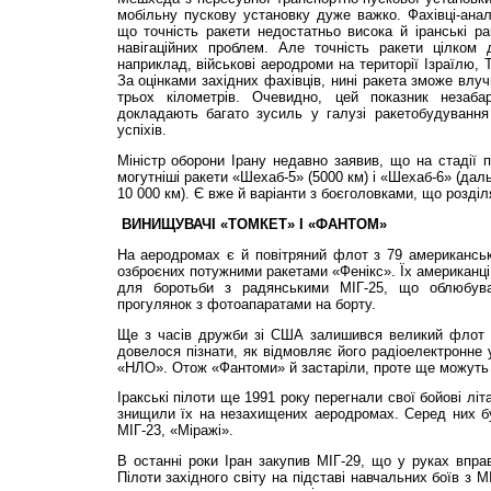
мобільну пускову установку дуже важко. Фахівці-анал
що точність ракети недостатньо висока й іранські р
навігаційних проблем. Але точність ракети цілком 
наприклад, військові аеродроми на території Ізраїлю, 
За оцінками західних фахівців, нині ракета зможе влу
трьох кілометрів. Очевидно, цей показник незаба
докладають багато зусиль у галузі ракетобудування
успіхів.
Міністр оборони Ірану недавно заявив, що на стадії
могутніші ракети «Шехаб-5» (5000 км) і «Шехаб-6» (даль
10 000 км). Є вже й варіанти з боєголовками, що розді
ВИНИЩУВАЧІ «ТОМКЕТ» І «ФАНТОМ»
На аеродромах є й повітряний флот з 79 американськ
озброєних потужними ракетами «Фенікс». Їх американц
для боротьби з радянськими МІГ-25, що облюбува
прогулянок з фотоапаратами на борту.
Ще з часів дружби зі США залишився великий флот «
довелося пізнати, як відмовляє його радіоелектронне 
«НЛО». Отож «Фантоми» й застаріли, проте ще можуть 
Іракські пілоти ще 1991 року перегнали свої бойові лі
знищили їх на незахищених аеродромах. Серед них бу
МІГ-23, «Міражі».
В останні роки Іран закупив МІГ-29, що у руках вправ
Пілоти західного світу на підставі навчальних боїв з 