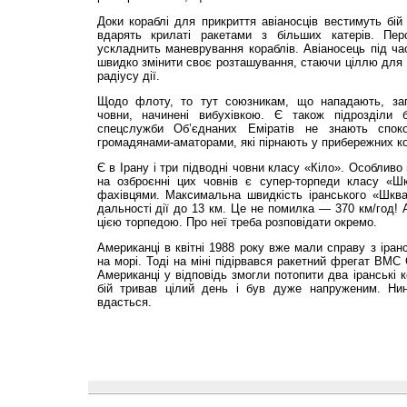
Доки кораблі для прикриття авіаносців вестимуть бій
вдарять крилаті ракетами з більших катерів. Пер
ускладнить маневрування кораблів. Авіаносець під ча
швидко змінити своє розташування, стаючи ціллю для 
радіусу дії.
Щодо флоту, то тут союзникам, що нападають, загр
човни, начинені вибухівкою. Є також підрозділи 
спецслужби Об’єднаних Еміратів не знають спок
громадянами-аматорами, які пірнають у прибережних к
Є в Ірану і три підводні човни класу «Кіло». Особлив
на озброєнні цих човнів є супер-торпеди класу «Шк
фахівцями. Максимальна швидкість іранського «Шква
дальності дії до 13 км. Це не помилка — 370 км/год! 
цією торпедою. Про неї треба розповідати окремо.
Американці в квітні 1988 року вже мали справу з іран
на морі. Тоді на міні підірвався ракетний фрегат ВМС
Американці у відповідь змогли потопити два іранські к
бій тривав цілий день і був дуже напруженим. Нин
вдасться.