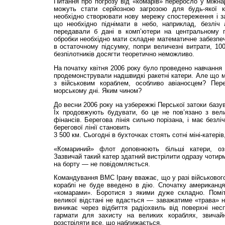
Питання про погрозу від «комарів» переросло у міжна
можуть стати серйозною загрозою для будь-якої к
необхідно створювати нову мережу спостереження і з
що необхідно піднімати в небо, наприклад, безліч а
передавали б дані в комп’ютери на центральному п
обробки необхідно мати складне математичне забезпече
в остаточному підсумку, попри величезні витрати, 10
безпілотників досягти теоретично неможливо.
На початку квітня 2006 року було проведено навчання
продемонстрували надшвидкі ракетні катери. Але що 
з військовим кораблем, особливо авіаносцем? Пер
морському дні. Яким чином?
До весни 2006 року на узбережжі Перської затоки базу
Їх продовжують будувати, бо це не пов’язано з вели
фінансів. Берегова лінія сильно порізана, і має безл
берегової лінії становить
3 500 км. Сьогодні в бухточках стоять сотні міні-катері
«Комариний» флот доповнюють більші катери, озб
Зазвичай такий катер здатний вистрілити одразу чотирм
на борту — не повідомляється.
Командування ВМС Ірану вважає, що у разі військового 
кораблі не буде введено в дію. Спочатку американц
«комарами». Боротися з якими дуже складно. Поміт
великої відстані не вдасться — заважатиме «трава» н
виникає через відбиття радіохвиль від поверхні несп
гармати для захисту на великих кораблях, звичай
розстріляти все, що наближається.