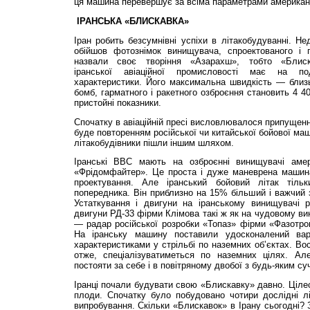
ця машина перевершує за всіма параметрами американс
ІРАНСЬКА «БЛИСКАВКА»
Іран робить безсумнівні успіхи в літакобудуванні. Не
обійшов фотознімок винищувача, спроектованого і п
назвали своє творіння «Азарахш», тобто «Блиска
іранської авіаційної промисловості має на под
характеристики. Його максимальна швидкість — близь
бомб, гарматного і ракетного озброєння становить 4 40
пристойні показники.
Спочатку в авіаційній пресі висловлювалося припущенн
буде повторенням російської чи китайської бойової маш
літакобудівники пішли іншим шляхом.
Іранські ВВС мають на озброєнні винищувачі амер
«Фрідомфайтер». Це проста і дуже маневрена машина.
проектування. Але іранський бойовий літак тіль
попередника. Він приблизно на 15% більший і важчий
Устаткування і двигуни на іранському винищувачі р
двигуни РД-33 фірми Клімова такі ж як на чудовому ви
— радар російської розробки «Топаз» фірми «Фазотрон
На іранську машину поставили удосконалений вар
характеристиками у стрільбі по наземних об’єктах. Во
отже, спеціалізуватиметься по наземних цілях. Ал
постояти за себе і в повітряному двобої з будь-яким 
Іранці почали будувати свою «Блискавку» давно. Ціле
плоди. Спочатку було побудовано чотири дослідні лі
випробування. Скільки «Блискавок» в Ірану сьогодні?