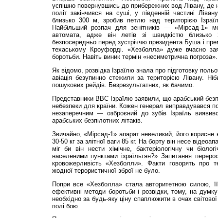
успішно повернувшись до прибережних вод Лівану, де на
політ закінчився на суші, у південній частині Лівану
близько 300 м, зробив петлю над територією Ізраї
Найбільший розпач для зенітників — «Мірсад-1» м
автомата, адже він летів зі швидкістю близько 
безпосередньо перед зустріччю президента Буша і прем
техаському Кроуфорді. «Хезболла» дуже вчасно зая
боротьби. Навіть виник термін «несиметрична погроза».
Як відомо, розвідка Ізраїлю знала про підготовку поль
авіація безупинно стежили за територією Лівану. Ні
пошукових рейдів. Безрезультатних, як бачимо.
Представники ВВС Ізраїлю заявили, що арабський безпі
небезпеки для країни. Кожен генерал виправдувався п
незаперечним — озброєний до зубів Ізраїль виявив
арабських безпілотних літаків.
Звичайно, «Мірсад-1» апарат невеликий, його корисне
30-50 кг за злітної ваги 85 кг. На борту він несе відео
міг би він нести хімічне, бактеріологічну чи біолог
населеними пунктами ізраїльтян?» Запитання перерос
кровожерливість «Хезболли». Факти говорять про т
жодної терористичної зброї не було.
Попри все «Хезболла» стала авторитетною силою, її
ефективні методи боротьби і розвідки, тому, на думку
необхідно за будь-яку ціну спаплюжити в очах світової
полі бою.