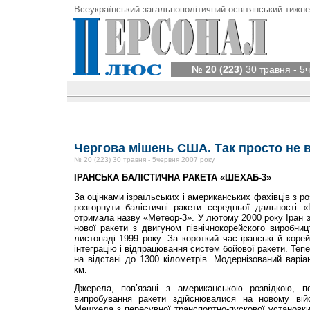
Всеукраїнський загальнополітичний освітянський тижне
№ 20 (223)
30 травня - 5
Чергова мішень США. Так просто не 
№ 20 (223) 30 травня - 5червня 2007 року
ІРАНСЬКА БАЛІСТИЧНА РАКЕТА «ШЕХАБ-3»
За оцінками ізраїльських і американських фахів­ців з ро
розгорнути балістичні ракети середньої дальності «
отримала назву «Метеор-3». У лютому 2000 року Іран з
нової ракети з двигуном північнокорейского виробни
листопаді 1999 року. За короткий час іранські й корей
інтеграцію і відпрацювання систем бойової ракети. Теп
на відстані до 1300 кілометрів. Модернізований варіа
км.
Джерела, пов’язані з американською розвідкою, п
випробування ракети здійснювалися на новому вій
Мешхеда з пересувної транспортно-пускової установки.