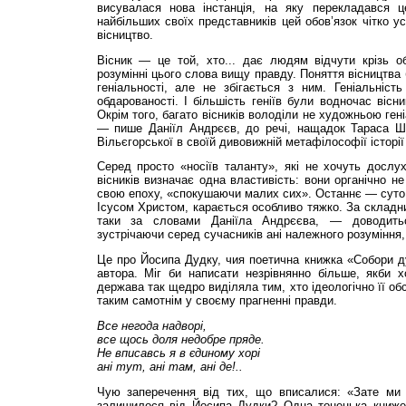
висувалася нова інстан­ція, на яку перекладався ц
найбільших своїх представників цей обов’язок чітко у
вісництво.
Вісник — це той, хто... дає людям відчути крізь 
розумінні цього слова вищу правду. Поняття вісництва
геніальності, але не збігається з ним. Геніальніс
обдарованості. І більшість геніїв були водночас вісн
Окрім того, багато вісників володіли не художньою ген
— пише Даніїл Андрєєв, до речі, нащадок Тараса Шев
Вільєгорської в своїй дивовижній метафілософії історі
Серед просто «носіїв таланту», які не хочуть дослуха
вісників визначає одна властивість: вони органічно н
свою епоху, «спокушаючи малих сих». Останнє — суто п
Ісусом Христом, карається особливо тяжко. За склад­н
таки за словами Даніїла Андрєєва, — доводитьс
зустрічаючи серед сучасників ані належного розуміння,
Це про Йосипа Дудку, чия поетична книжка «Собори д
автора. Міг би написати незрівнянно більше, якби х
держава так щедро виділяла тим, хто ідеологічно її об
таким самотнім у своєму прагненні правди.
Все негода надворі,
все щось доля недобре пряде.
Не вписавсь я в єдиному хорі
ані тут, ані там, ані де!..
Чую заперечення від тих, що вписалися: «Зате ми 
залишилося від Йосипа Дудки? Одна тоненька книжеч