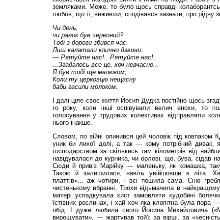
земляками. Може, то було щось справді колаборантськ
любов, що її, виживши, сподівався зазнати, про рідну 
Чи день,
чи ранок був червоний?
Тоді з дороги збився час.
Лиш калатали клично дзвони:
— Рятуйте нас!.. Рятуйте нас!..
...Згадалось все це, хоч невчасно...
Я був тоді ще малюком,
Коли ту церковцю нещасну
баби гасили молоком.
І далі ціле своє життя Йосип Дудка постійно щось згад
го року, коли інші оспівували велич епохи, то пол
голосування у трудових колективах відправляли коле
нього інакше.
Словом, по війні опинився цей чоловік під ков­паком К
уник би лихої долі, а так — кому потрібний дивак, 
господарством за скількись там кілометрів від найбл
навідувалася до курника, чи орлові, що, бува, сідав на
Сюди й привіз Марійку — маленьку, як комашка, таку
Такою й залишилася, навіть увійшовши в літа. Х
платтів»... аж чотири, і всі пошила сама. Сіно гре
чистенькому вбранні. Трохи відьмачила в найкращому
матері успадкувала хист замовляти худобині боляч­к
їстівних рослинах, і хай хоч яка клопітна була пора
обід. І дуже любила свого Йосипа Михайловича («М
вирощувати», — жартував той): за вірші, за «чесніст