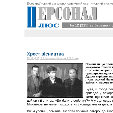
Всеукраїнський загальнополітичний освітянський тижне
№ 12 (215)
29 березня - 5
Хрест вісництва
№ 12 (215) 29 березня - 5 квітня 2007 року
Починати цю спові
минулого столітт
столипінські реф
пращурами, що жил
Дудка вирішив зас
лиха година! Нагл
зайняти, перевезет
Бува, й город по
присяде у вечоро
тими, що жили, а
цей світ й спитає: «Ви бачите себе тут?» А у відповідь 
Михайлові не миле: походить як сновида кілька днів, а 
Вісім урочищ поміняв, аж поки побачив пагорб, до яко