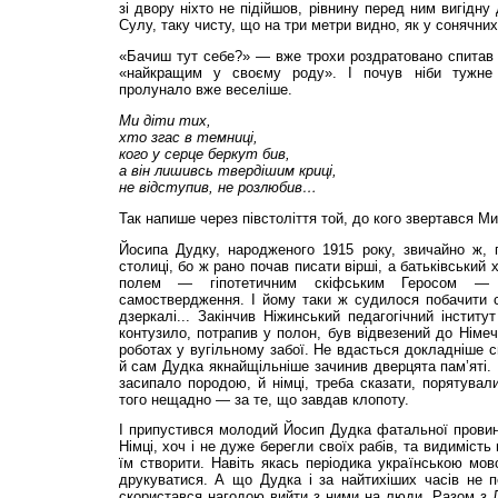
зі двору ніхто не підійшов, рівнину перед ним вигідну
Сулу, таку чисту, що на три метри видно, як у сонячни
«Бачиш тут себе?» — вже трохи роздратовано спитав т
«найкращим у своєму роду». І почув ніби тужне
пролунало вже веселіше.
Ми діти тих,
хто згас в темниці,
кого у серце беркут бив,
а він лишивсь твердішим криці,
не відступив, не розлюбив…
Так напише через півстоліття той, до кого звертався М
Йосипа Дудку, народженого 1915 року, звичайно ж, 
столиці, бо ж рано почав писати вірші, а батьківський 
полем — гіпотетичним скіфським Геросом —
самоствердження. І йому таки ж судилося побачити св
дзеркалі... Закінчив Ніжинський педагогічний інститу
контузило, потрапив у полон, був відвезений до Німеч
роботах у вугільному забої. Не вдасться доклад­ніше с
й сам Дудка якнайщільніше зачинив дверцята пам’яті. 
засипало породою, й німці, треба сказати, порятувал
того нещадно — за те, що завдав клопоту.
І припустився молодий Йосип Дудка фатальної прови
Німці, хоч і не дуже берегли своїх рабів, та видиміст
їм створити. Навіть якась періодика українською мо
друкуватися. А що Дудка і за найтихіших часів не п
скористався нагодою вийти з ними на люди. Разом з 