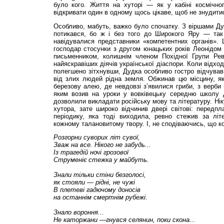
було кого. Життя на хуторі — як у кабіні космічног
відкривати один в одному щось цікаве, щоб не знудити
Особливо, мабуть, важко було спочатку. З віршами Дуд
потикався, бо ж і без того до Широкого Яру — та
навідувалися представники «компетентних органів». 
господар стосунки з другом юнацьких років Леонідо
письменником, колишнім членом Похідної Групи Рев
найяскравіших діячів української діаспори. Коли відхо
полегшено зітхнувши, Дудка особливо гостро відчував,
від злих людей рідна земля. Обжинав цю місцину, я
березову алею, де невдовзі з’явилися гриби, з вер­би 
яким возив на уроки у вовківецьку середню школу 
дозволили викладати російську мову та літературу. Нік
хутора, зате широко відчинив двері світові: передп
періодику, яка тоді виходила, ревно стежив за лі
кожному талановитому твору. І, не сподіваючись, що ко
Розгорни
суворих літ сувої,
Зваж на все. Нікого
не забудь...
Із трагедій ночі грозової
Струменіє стежка у
майбуть.
Знали тільки стіни
безголосі,
як стояли — рідні, не чужі
В плетеві гадючому
доносів
на останнім смертнім
рубежі.
Знало вороння...
Не каторжани —
гнувся селянин, поки
скона...