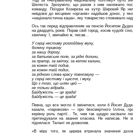
Тоді за «неправильну національну політику» було з
Шелеста. Зрозуміло, що разом з ним належало посл
команду. Поїздки Козирєва на хутір Широкий Яр не
невдовзі до місцевих «органів» надійшов донос, у як
«націоналістична каша», яку товариство споживало на
Ось так перед відправленим на пенсію Йосипом Дудко
на двадцять років. Порав свій город, косив худобі сін
хвилину. І, звичайно ж, писав...
У серці нестиму
розгойдану муку,
болючу тривогу
за нашу дорогу,
за батьківське поле,
за рідні долини,
за прапор, за квітку,
за кетяг калини,
за кожен твій подив,
за кожен твій подих,
за рідного слова
красу повнозвуку —
у серці нестиму і щастя,
і муку.
Що з того, що шлях
цей —
не тільки відрада...
Байдужість — це зрада!
Байдужість — це зрада!
Певна, що все могло б змінитися, коли б Йосип Дудка
казали, «паровозів» — про безсмертного Ілліча, про
керівну роль партії... Те, чим так щедро засівали лю
претендували на звання класика. Не написав. Не з
піднялася. Талант не дозволив.
«В міру того, як церква втрачала значення духовн