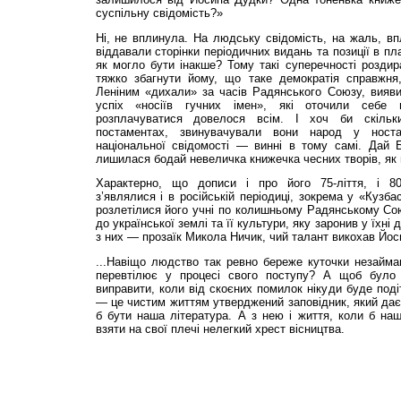
суспільну свідомість?»
Ні, не вплинула. На людську свідомість, на жаль, в
віддавали сторінки періодичних видань та позиції в п
як могло бути інакше? Тому такі суперечності роздир
тяжко збагнути йому, що таке демократія справжня
Леніним «дихали» за часів Радянського Союзу, вияв
успіх «носіїв гучних імен», які оточили себе 
розплачуватися довелося всім. І хоч би скільк
постаментах, звинувачували вони народ у ност
національної свідомості — винні в тому самі. Дай Б
лишилася бодай невеличка книжечка чесних творів, як 
Характерно, що дописи і про його 75-ліття, і 80-
з’являлися і в російській періодиці, зокрема у «Кузба
розлетілися його учні по колишньому Радянському Сою
до української землі та її культури, яку заронив у їхн
з них — прозаїк Микола Ничик, чий талант викохав Йо
...Навіщо людство так ревно береже куточки незайма
перевтілює у процесі свого поступу? А щоб було
виправити, коли від скоєних помилок нікуди буде поді
— це чистим життям утверджений заповідник, який дає
б бути наша література. А з нею і життя, коли б наш
взяти на свої плечі нелегкий хрест вісництва.