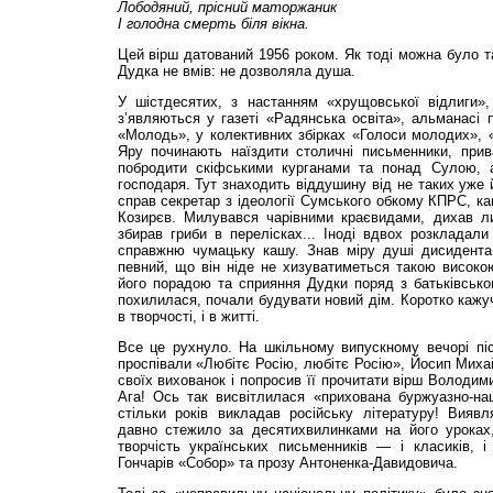
Лободяний, прісний
маторжаник
І голодна смерть біля
вікна.
Цей вірш датований 1956 роком. Як тоді можна було т
Дудка не вмів: не дозволяла душа.
У шістдесятих, з настанням «хрущовської відлиги»,
з’являються у газеті «Радянська освіта», альманасі п
«Молодь», у колективних збірках «Голоси молодих», 
Яру починають наїздити столичні письменники, прив
побродити скіфськими курганами та понад Сулою, 
господаря. Тут знаходить віддушину від не таких уже 
справ секретар з ідеології Сумського обкому КПРС, ка
Козирєв. Милувався чарівними краєвидами, дихав л
збирав гриби в перелісках... Іноді вдвох розкладал
справжню чумацьку кашу. Знав міру душі дисидента
певний, що він ніде не хизуватиметься такою високо
його порадою та сприяння Дудки поряд з батьківсько
похилилася, почали будувати новий дім. Коротко кажуч
в творчості, і в житті.
Все це рухнуло. На шкільному випускному вечорі піс
проспівали «Любітє Росію, любітє Росію», Йосип Михай
своїх вихованок і попросив її прочитати вірш Володим
Ага! Ось так висвітлилася «прихована буржуазно-нац
стільки років викладав російську літературу! Вияв
давно стежило за десятихвилинками на його уроках
творчість українських письменників — і класиків, і
Гончарів «Собор» та прозу Антоненка-Давидовича.