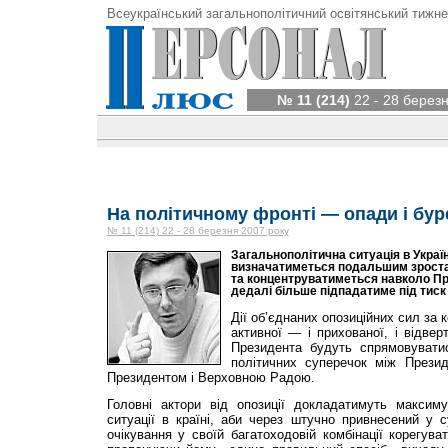
Всеукраїнський загальнополітичний освітянський тижне
№ 11 (214)
22 - 28 берез
На політичному фронті — опади і буре
№ 11 (214) 22 - 28 березня 2007 року
Загальнополітична ситуація в Украї
визначатиметься подальшим зроста
та концентруватиметься навколо Пр
дедалі більше підпадатиме під тиск з
Дії об’єднаних опозиційних сил за 
активної — і прихованої, і відвер
Президента будуть спрямовувати
політичних суперечок між Президе
Президентом і Верховною Радою.
Головні актори від опозиції докладатимуть максим
ситуації в країні, аби через штучно привнесений у 
очікування у своїй багатоходовій ком­бінації корегув