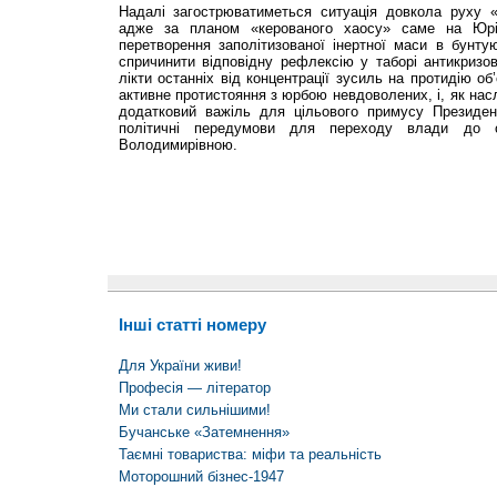
Надалі загострюватиметься ситуація довкола руху 
адже за планом «керованого хаосу» саме на Юрі
перетворення заполітизованої інертної маси в бунту
спричинити відповідну рефлексію у таборі антикризов
лікти останніх від концентрації зусиль на протидію об’
активне протистояння з юрбою невдоволених, і, як нас
додатковий важіль для цільового примусу Президент
політичні передумови для переходу влади до 
Володимирівною.
Інші статті номеру
Для України живи!
Професія — літератор
Ми стали сильнішими!
Бучанське «Затемнення»
Таємні товариства: міфи та реальність
Моторошний бізнес-1947