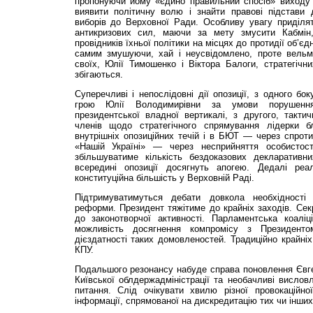
пропонуючи йому «єдино правильний спосіб» виходу і
виявити політичну волю і знайти правові підстави
виборів до Верховної Ради. Особливу увагу приділя
антикризових сил, маючи за мету змусити Кабмін,
провідників їхньої політики на місцях до протидії об’
самим змушуючи, хай і неусвідомлено, проте вельм
своїх, Юлії Тимошенко і Віктора Балоги, стратегічни
збігаються.
Суперечливі і непо­слідовні дії опозиції, з одного б
грою Юлії Володимирівни за умови порушенн
президентської владної вертикалі, з другого, такти
членів щодо стратегічного спрямування лідерки бл
внутрішніх опозиційних течій і в БЮТ — через спротив
«Нашій Україні» — через несприйняття особистос
збільшуватиме кількість бездоказових декларативн
всередині опозиції досягнуть апогею. Дедалі реа
конституційна більшість у Верховній Раді.
Підтримуватимуться дебати довкола необхідності 
реформи. Президент тяжітиме до крайніх заходів. Сек
до законотворчої активності. Парламентська коаліц
можливість досягнення компромісу з Президент
дієздатності таких домовленостей. Традиційно крайні
КПУ.
Подальшого резонансу набуде справа поновлення Євге
Київської обл­держадміністрації та необачливі висл
питання. Слід очікувати хвилю різної провокаційно
інформації, спрямованої на дискредитацію тих чи ін­ших