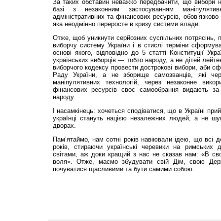
За таких обставин неважко передбачити, що вибори н
базі з незаконним застосуванням маніпуляти
адміністративних та фінансових ресурсів, обов’язково
яка неодмінно переросте в кризу системи влади.
Отже, щоб уникнути серйозних суспільних потрясінь, 
виборчу систему України і в стислі терміни сформув
основі якого, відповідно до 5 статті Конституції Укр
українських виборців — тобто народу, а не дітей лейте
виборчого кодексу провести дострокові вибори, аби с
Раду України, а не зборище самозванців, які че
маніпулятивних технологій, через незаконне викор
фінансових ресурсів своє самообрання видають за 
народу.
І насамкінець: хочеться сподіватися, що в Україні прий
українці стануть нацією незалежних людей, а не ш
дворах.
Пам’ятаймо, нам сотні років навіювали ідею, що всі д
років, стираючи українські черевики на римських 
світами, аж доки кращий з нас не сказав нам: «В свої
воля». Отже, маємо збудувати свій Дім, свою Дер
почуватися щасливими та бути самими собою.