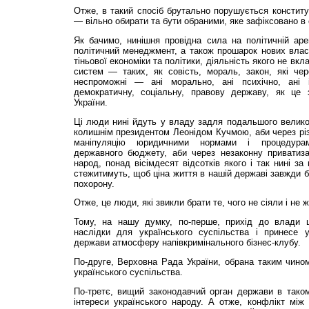
Отже, в такий спосіб брутально порушується конститу
— вільно обирати та бути обраними, яке зафіксовано в с
Як бачимо, нинішня провідна сила на політичній аре
політичний менеджмент, а також прошарок нових влас
тіньової економіки та політики, діяльність якого не в
систем — таких, як совість, мораль, закон, які че
неспроможні — ані морально, ані психічно, ані 
демократичну, соціальну, правову державу, як це 
України.
Ці люди нині йдуть у владу задля подальшого велико
колишнім президентом Леонідом Кучмою, аби через різн
маніпуляцію юридичними нормами і процедура
державного бюджету, аби через незаконну приватиза
народ, понад вісімдесят відсотків якого і так нині з
стежитимуть, щоб ціна життя в нашій державі завжди б
похорону.
Отже, це люди, які звикли брати те, чого не сіяли і не 
Тому, на нашу думку, по-перше, прихід до влади 
наслідки для українського суспільства і принесе 
держави атмосферу напівкримінального бізнес-клубу.
По-друге, Верховна Рада України, обрана таким чином
українського суспільства.
По-третє, вищий законодавчий орган держави в тако
інтереси українського народу. А отже, конфлікт між