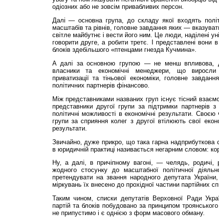
одіозних або не зовсім привабливих персон.
Далі — основна група, до складу якої входять політ
масштабів та рівнів, головне завдання яких — вказува
світле майбутнє і вести його ним. Це люди, наділені у
говорити друге, а робити третє. І представлені вони в
блоків здебiльшого «птенцами гнезда Кучмина».
А далі за основною групою — не менш впливова, д
власники та економічні менеджери, що виросли
приватизації та тіньової економіки, головне завдан
політичних партнерів фінансово.
Між представниками названих груп існує тісний взаємо
представники другої групи за підтримки партнерів з
політичні можливості в економічні результати. Своєю 
групи за сприяння колег з другої втілюють свої еконо
результати.
Звичайно, дуже прикро, що така гарна надприбуткова сп
в юридичній практиці називається не­гар­ним словом: кор
Ну, а далі, в причіпному вагоні, — челядь, родичі, 
жодного стосунку до масштабної політичної діяльн
претендувати на звання народного депутата України,
міркувань їх внесено до прохідної частини партійних сп
Таким чином, списки депутатів Верховної Ради Украї
партій та блоків побудовано за принципом троянського 
не припустимо і є однією з форм масового обману.