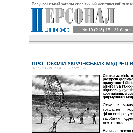
Всеукраїнський загальнополітичний освітянський тижне
№ 10 (213)
15 - 21 берез
ПРОТОКОЛИ УКРАЇНСЬКИХ МУДРЕЦІ
№ 10 (213) 15 - 21 березня 2007 року
Синтез адмініст
ресурсів формує
присутності бізн
бізнесі. За таки
відносин у суспі
корупційними зв’
формування мафі
Отже, в умов
тотальної кор
фінансові ресурс
засобами одно
дехто гадає.
Виникає законо