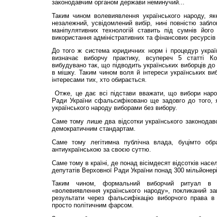
законодавчим органом держави неминучий...
Таким чином волевиявлення українського народу, як
незалежний, усвідомлений вибір, нині повністю забл
маніпулятивних технологій ставить під сумнів його 
використання адміністративних та фінансових ресурсів
До того ж система юридичних норм і процедур україн
визначає виборчу практику, всупереч 5 статті Кон
вибудувано так, що підводить українських виборців до
в мішку. Таким чином воля й інтереси українських ви
інтересами тих, хто обирається.
Отже, це дає всі підстави вважати, що вибори наро
Ради України сфальсифіковано ще задовго до того, я
українського народу виборами без вибору.
Саме тому лише два відсотки українського законодав
демократичним стандартам.
Саме тому легітимна публічна влада, буцімто обр
антиукраїнською за своєю суттю.
Саме тому в країні, де понад вісімдесят відсотків насе
депутатів Верховної Ради України понад 300 мільйонері
Таким чином, формальний виборчий ритуал в
«волевиявлення українського народу», покликаний зак
результати через фальсифікацію виборчого права в
просто полiтичним фарсом.