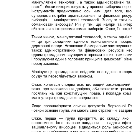
маніпулятивні технології, а також адміністративні та
партії і блоки використовують у процесі виборчих пере
інструментів продиктовано ось чим: для того, що
суперників потрібні адміністративні та фінансові рес
виборців — маніпулятивні технології. Знову ж таки в
обманювати виборців? Річ у тім, що наміри та інтер
збігаються з інтересами самих виборців. Отже, їх потрі
Таким чином, маніпулятивні технології, а також адміні
— це три складники єдиного технологічного процес
державної влади. Незаконне й аморальне застосування 
також адміністративних та фінансових ресурсів не
одним громадянам всупереч інтересам інших, тим самим
і порушуючи один з головних принципів демократії рівн
перед законом.
Маніпуляція громадською свідомістю є однією з форм
осуду та переслідується законом.
Отже, хочеться сподіватися, що вищий законодавчий 
закон про зловживання довірою, аби захистити громад
посягань на їхні конституційні права, і покладе кра
маніпуляція громадською свідомістю.
Якщо проаналізувати списки депутатів Верховної Р
чотири основні групи, які мають свої стратегічні завданн
Отже, перша — група прикриття, до складу якої в
спортсмени. Їхнє головне завдання — надати ефект
зацікавленому виборцеві відводиться роль безкорисн
увагу та пом’якшувати негативні враження виборців від