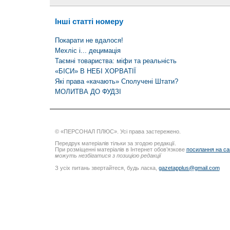
Інші статті номеру
Покарати не вдалося!
Мехліс і... децимація
Таємні товариства: міфи та реальність
«БІСИ» В НЕБІ ХОРВАТІЇ
Які права «качають» Сполучені Штати?
МОЛИТВА ДО ФУДЗІ
© «ПЕРСОНАЛ ПЛЮС». Усі права застережено.
Передрук матеріалів тільки за згодою редакції.
При розміщенні матеріалів в Інтернет обов’язкове
посилання на са
можуть незбігатися з позицією редакції
З усіх питань звертайтеся, будь ласка,
gazetapplus@gmail.com