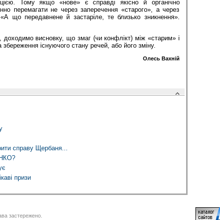
ацією. Тому якщо «нове» є справді якісно й органічно
нно перемагати не через заперечення «старого», а через
«А що передавнене й застаріле, те близько зникнення».
 доходимо висновку, що змаг (чи конфлікт) між «старим» і
 збереження існуючого стану речей, або його зміну.
Олесь Вахній
у
рити справу Щербаня...
НКО?
ує
ікаві призи
ва застережено.