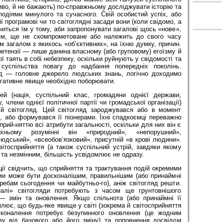
иво, й не бажають) по-справжньому досліджувати історію та
одіями минулого та сучасного. Свій особистий успіх, або
ї програмові чи то світоглядні засади вони (коли свідомо, а
ачиться їм у тому, аби запропонувати загалові щось «нове»,
ням, ще не скомпрометоване або належить до свого часу
 загалом з якихось «об’єктивних», на їхню думку, причин.
претензії — лише данина власному (або груповому) егоїзму й
ої таять в собі небезпеку, оскільки руйнують у свідомості та
 суспільства повагу до надбання попередніх поколінь.
д — головне джерело людських знань, логічно доходимо
егативне явище необхідно поборювати.
ей (нація, суспільний клас, громадяни однієї держави,
, члени однієї політичної партії чи громадської організації)
й світогляд. Цей світогляд зароджувався або в момент
и, або формувався її піонерами. Їхні спадкоємці переважно
рий-няттю всі атрибути загальності, оскільки для них він є
їхньому розумінні він «природний», «непорушний»,
юдський», «всеобов’язковий», присутній «в крові людини».
ітосприйняття (а також суспільний устрій, завдяки якому
 та незмінним, більшість усвідомлює не одразу.
ції свідчить, що сприйняття та трактування подій окремими
ми може бути досконалішим, правильнішим (або принаймні
ребам сьогодення чи майбутньо-го), аніж світогляд решти.
налі» світогляди потребують з часом ще грунтовнішого
— змін та оновлення. Якщо спільнота (або принаймні її
млює, що будь-яке явище у світі (зокрема й світосприйняття
осконалення потребує безупинного оновлення (це жодним
у від базового або його зміну) та поповнення досвідом