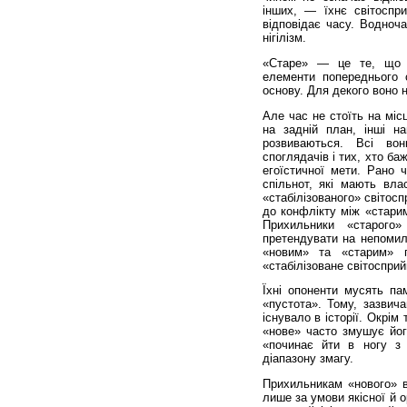
інших, — їхнє світоспри
відповідає часу. Водноч
нігілізм.
«Старе» — це те, що г
елементи попереднього с
основу. Для декого воно н
Але час не стоїть на міс
на задній план, інші 
розвиваються. Всі вон
споглядачів і тих, хто б
егоїстичної мети. Рано 
спільнот, які мають влас
«стабілізованого» світос
до конфлікту між «старим
Прихильники «старого
претендувати на непомил
«новим» та «старим» п
«стабілізоване світосприй
Їхні опоненти мусять па
«пустота». Тому, зазвича
існувало в історії. Окрім
«нове» часто змушує йог
«починає йти в ногу з
діапазону змагу.
Прихильникам «нового» в
лише за умови якісної й 