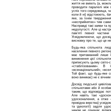
життя не вміють (а, можл
проводити паралелі між п
успіх того середовища, чи
коли й ні) відстоюють, б
яке, за їхнім тверджен
«несприйнятих» тим самим
Насправді такі заяви та 
недолугості. Але ці настр
пам’яті певної частини
Усвідомлюючи, що досві
висновку про те, що це н
Будь-яка спільнота люд
населення певного регіону
має притаманний лише ї
виникнення цієї спільнот
приписують цьому світо-сп
«стабілізованим». В 
«всенаціональний», «всел
Той факт, що будь-яке св
воно виникає) не є вічним
Досвід людської цивіліза
спільнотами або й особа
таким, що відповідає пот
Але навіть такі «доско
удосконалення, а отже 
провідна верства) усвідо
та ідеології) задля уд
чином не означає відмов