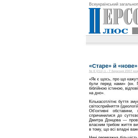
Всеукраїнський загальноп
«Cтаре» й «нове» 
№ 8 (211) 1 - 7 березня 2007 рок
«Як є щось, про що кажуть
були перед нами» (кн. П
біблійною істиною, відпо
на дно».
Кількасотлітнє буття зм
світосприйняття (ідеологій
Об’єктивні обставини,
спричинилися до суттєво
Дмитра Донцова — прові
власним трибом життя виб
в тому, що всі владні важ
Нині переважна більшість 