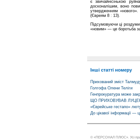
є звичайнісінькою руйн
досконалішим, воно пови
утвердженням «нового». 
(Євреям 8 : 13).
Підсумовуючи ці роздуми,
«новим» — це боротьба за
Інші статті номеру
Прихований зміст Талмуд
Голгофа Олени Теліги
Генпрокура­тура може зак
ЩО ПРИХОВУВАВ ЛУЦЕ
«Єврейське гестапо» лют
До цікавої інформації — ц
© «ПЕРСОНАЛ ПЛЮС». Усі пра