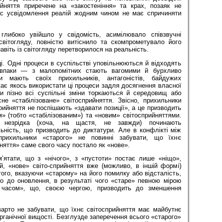
йняття приречене на «закостеніння» та крах, позаяк не
ас усвідомлення реалій жодним чином не має спричиняти
либоко увійшло у свідомість, асимілювало співзвучні
вітогляду, повністю витіснило та скомпрометувало його
авіть із світогляду перетворилося на реальність.
ці. Одні процеси в суспільстві уповільнюються й відходять
навпаки — з малопомітних стають вагомими й бурхливо
и мають своїх прихильників, антагоністів, байдужих
ажає якось використати ці процеси задля досягнення власної
чи пізно всі суспільні зміни торкаються й середовищ або
не «стабілізоване» світосприйняття. Звісно, прихильники
прийняття не поспішають «здавати позиції», а це призводить
» (тобто «стабілізованим») та «новим» світосприйняттями.
» незрідка (хоча, на щастя, не завжди) починають
ьність, що призводить до диктатури. Але в конфлікті між
рихильники «старого» не повинні забувати, що їхнє
няття» саме свого часу постало як «нове».
м’ятати, що з «нічого», з «пустоти» постає лише «ніщо»,
й, «нове» світо-сприйняття вже (можливо, в іншій формі)
 того, вказуючи «старому» на його помилку або відсталість,
о до оновлення, в результаті чого «старе» певною мірою
 часом», що, своєю чергою, призводить до зменшення
арто не забувати, що їхнє світосприйняття має майбутнє
органічної вищості. Безглузде заперечення всього «старого»