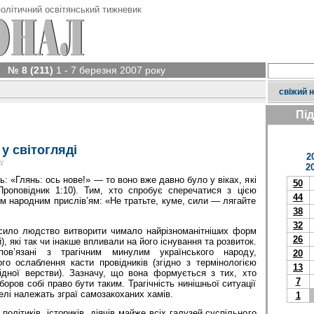
олітичний освітянський тижневик
№ 8 (211)
1 - 7 березня 2007 року
свіжий 
Пі
у світогляді
2
у
2
: «Глянь: ось нове!» — то воно вже давно було у віках, які
50
роповідник 1:10). Тим, хто спробує сперечатися з цією
44
вім народним прислів’ям: «Не тратьте, куме, сили — лягайте
38
32
усило людство витворити чимало найрізноманітніших форм
26
), які так чи інакше впливали на його існування та розвиток.
 пов’язані з трагічним минулим українського народу,
20
го ослаблення касти провідників (згідно з термінологією
13
дної верстви). Зазначу, що вона формується з тих, хто
7
оров собі право бути таким. Трагічність нинішньої ситуації
елі належать зграї самозакоханих хамів.
1
політиків, істориків, діячів майже всіх галузей суспільного