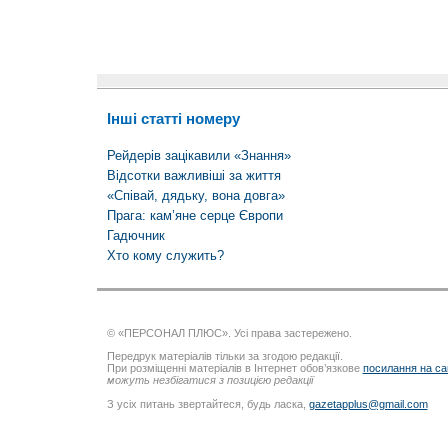
Інші статті номеру
Рейдерів зацікавили «Знання»
Відсотки важливіші за життя
«Співай, дядьку, вона довга»
Прага: кам’яне серце Європи
Гадючник
Хто кому служить?
© «ПЕРСОНАЛ ПЛЮС». Усі права застережено.
Передрук матеріалів тільки за згодою редакції.
При розміщенні матеріалів в Інтернет обов’язкове
посилання на са
можуть незбігатися з позицією редакції
З усіх питань звертайтеся, будь ласка,
gazetapplus@gmail.com