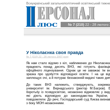
Всеукраїнський загальнополітичний освітянський тижне
№ 7 (210)
22 - 28 лютого 
У Ніколаєнка своя правда
№ 7 (210) 22 - 28 лютого 2007 року
Як нам стало відомо з кіл, наближених до Ніколаєнка,
працюють понад десять ВНЗ, які готують фахівці
офіційного ліцензування. Однак це не заважає їм 
зразка про здобуття відповідної освіти. І на це в
заплющує очі, а й потурає беззаконній видачі таких ди
До таких ВНЗ належить, стверджують, зокрема,
університет ім. Вернадського (ректор М.Багров)
боротьбу із псевдосвітою, незаконно відмовляє у ви
які діють відповідно до законодавства Україн
повідомляли. До речі, Господарський суд Києва визнав
з боку МОН незаконними.